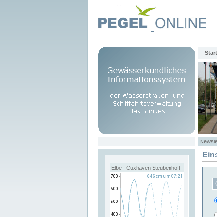
Start
Newsle
Ein
Elbe - Cuxhaven Steubenhöft