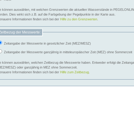
e können auswählen, mit welchen Grenzwerten die aktuellen Wasserstände in PEGELONLIN
werden. Dies wirkt sich z.B. auf die Farbgebung der Pegelpunkte in der Karte aus.
nauere Informationen finden sich bei der
Hilfe zu den Grenzwerten
.
Zeitbezug der Messwerte:
Zeitangabe der Messwerte in gesetzlicher Zeit (MEZ/MESZ)
Zeitangabe der Messwerte ganzjährig in mitteleuropäischer Zeit (MEZ) ohne Sommerzeit
e können auswählen, welchen Zeitbezug die Messwerte haben. Entweder erfolgt die Zeitangab
EZ/MESZ) oder ganzjährig in MEZ ohne Sommerzeit.
nauere Informationen finden sich bei der
Hilfe zum Zeitbezug
.