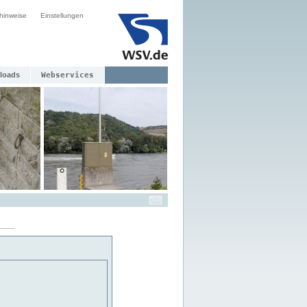
hinweise
Einstellungen
loads
Webservices