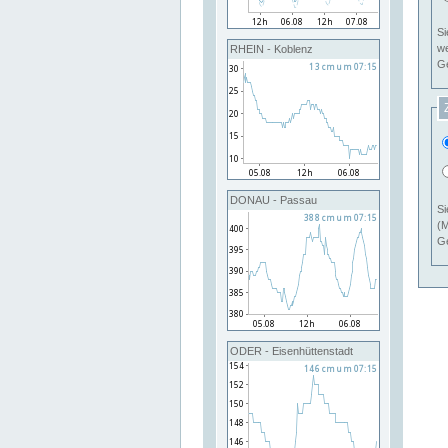
Si
RHEIN - Koblenz
Ge
DONAU - Passau
Si
(M
Ge
ODER - Eisenhüttenstadt