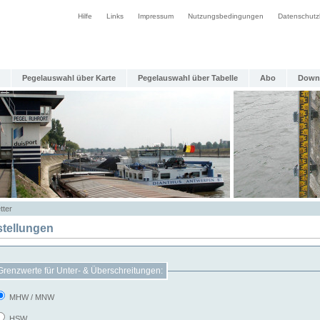
Hilfe
Links
Impressum
Nutzungsbedingungen
Datenschutz
Pegelauswahl über Karte
Pegelauswahl über Tabelle
Abo
Down
tter
stellungen
Grenzwerte für Unter- & Überschreitungen:
MHW / MNW
HSW