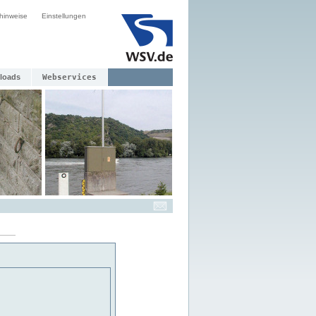
hinweise
Einstellungen
loads
Webservices