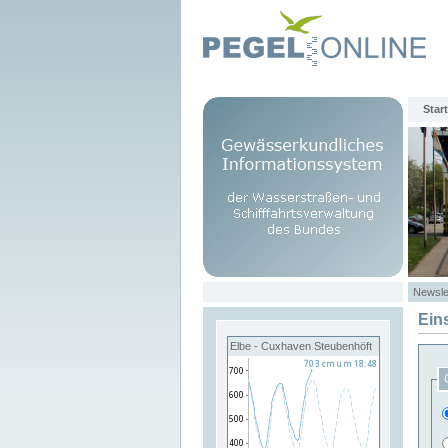
Start
Newsle
Ein
Elbe - Cuxhaven Steubenhöft