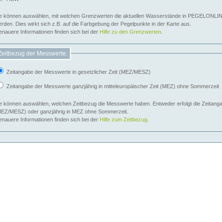
e können auswählen, mit welchen Grenzwerten die aktuellen Wasserstände in PEGELONLIN
werden. Dies wirkt sich z.B. auf die Farbgebung der Pegelpunkte in der Karte aus.
nauere Informationen finden sich bei der
Hilfe zu den Grenzwerten
.
Zeitbezug der Messwerte:
Zeitangabe der Messwerte in gesetzlicher Zeit (MEZ/MESZ)
Zeitangabe der Messwerte ganzjährig in mitteleuropäischer Zeit (MEZ) ohne Sommerzeit
e können auswählen, welchen Zeitbezug die Messwerte haben. Entweder erfolgt die Zeitangab
EZ/MESZ) oder ganzjährig in MEZ ohne Sommerzeit.
nauere Informationen finden sich bei der
Hilfe zum Zeitbezug
.