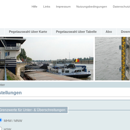
Hilfe
Links
Impressum
Nutzungsbedingungen
Datenschutz
Pegelauswahl über Karte
Pegelauswahl über Tabelle
Abo
Down
tter
stellungen
Grenzwerte für Unter- & Überschreitungen:
MHW / MNW
HSW