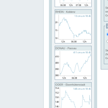
Si
RHEIN - Koblenz
Ge
DONAU - Passau
Si
(M
Ge
ODER - Eisenhüttenstadt