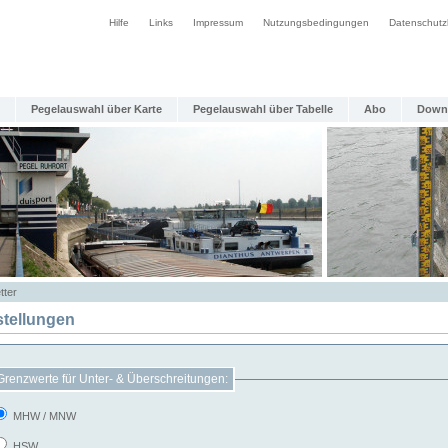
Hilfe
Links
Impressum
Nutzungsbedingungen
Datenschutz
Pegelauswahl über Karte
Pegelauswahl über Tabelle
Abo
Down
tter
stellungen
Grenzwerte für Unter- & Überschreitungen:
MHW / MNW
HSW