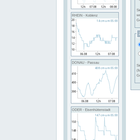
Si
RHEIN - Koblenz
Ge
DONAU - Passau
Si
(M
Ge
ODER - Eisenhüttenstadt