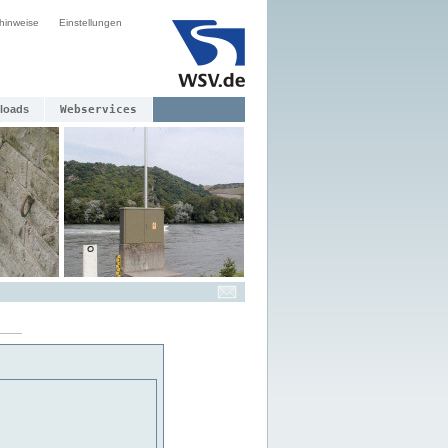
hinweise
Einstellungen
loads
Webservices