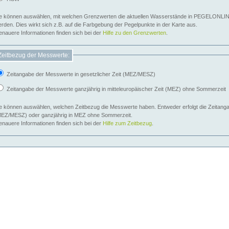
e können auswählen, mit welchen Grenzwerten die aktuellen Wasserstände in PEGELONLIN
werden. Dies wirkt sich z.B. auf die Farbgebung der Pegelpunkte in der Karte aus.
nauere Informationen finden sich bei der
Hilfe zu den Grenzwerten
.
Zeitbezug der Messwerte:
Zeitangabe der Messwerte in gesetzlicher Zeit (MEZ/MESZ)
Zeitangabe der Messwerte ganzjährig in mitteleuropäischer Zeit (MEZ) ohne Sommerzeit
e können auswählen, welchen Zeitbezug die Messwerte haben. Entweder erfolgt die Zeitangab
EZ/MESZ) oder ganzjährig in MEZ ohne Sommerzeit.
nauere Informationen finden sich bei der
Hilfe zum Zeitbezug
.