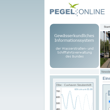
Start
Newsle
Ein
Elbe - Cuxhaven Steubenhöft