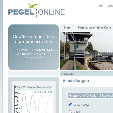
Hilfe
Link
Start
Pegelauswahl über Karte
Newsletter
Einstellungen
Elbe - Cuxhaven Steubenhöft
Grenzwerte für Unter- & Übersc
MHW / MNW
HSW