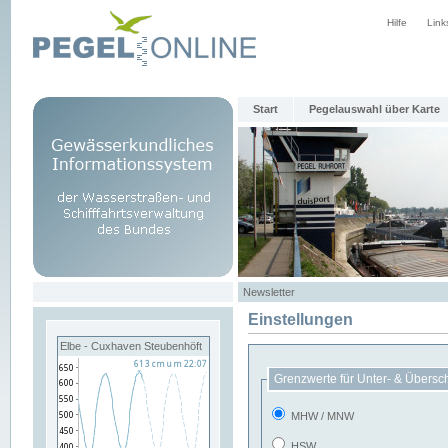
Hilfe
Link
Start
Pegelauswahl über Karte
Newsletter
Einstellungen
Elbe - Cuxhaven Steubenhöft
Grenzwerte für Unter- & Übersc
MHW / MNW
HSW