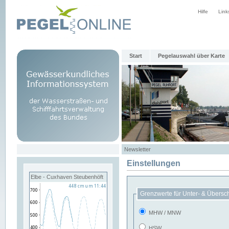
Hilfe
Link
Start
Pegelauswahl über Karte
Newsletter
Einstellungen
Elbe - Cuxhaven Steubenhöft
Grenzwerte für Unter- & Übersc
MHW / MNW
HSW