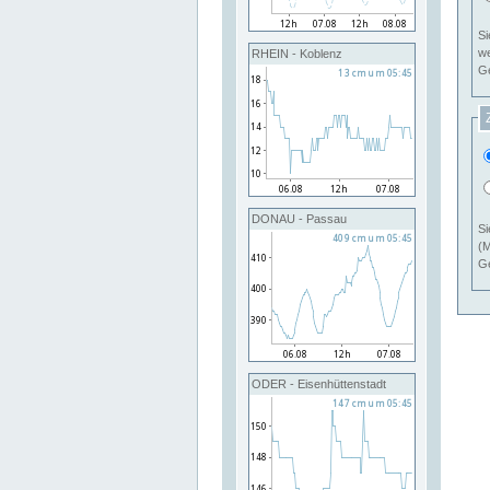
Si
RHEIN - Koblenz
Ge
DONAU - Passau
Si
(M
Ge
ODER - Eisenhüttenstadt