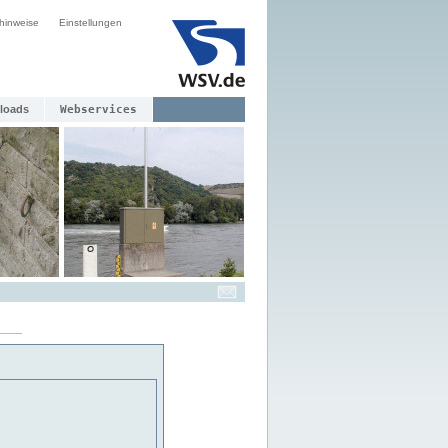
hinweise
Einstellungen
loads
Webservices