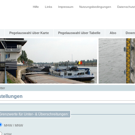
Hilfe
Links
Impressum
Nutzungsbedingungen
Datenschutz
Pegelauswahl über Karte
Pegelauswahl über Tabelle
Abo
Down
tter
stellungen
Grenzwerte für Unter- & Überschreitungen:
MHW / MNW
HSW