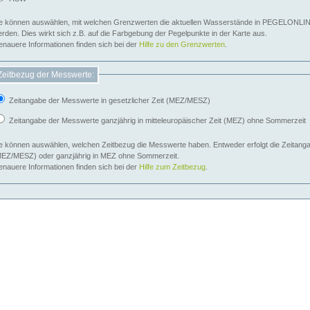
e können auswählen, mit welchen Grenzwerten die aktuellen Wasserstände in PEGELONLIN
werden. Dies wirkt sich z.B. auf die Farbgebung der Pegelpunkte in der Karte aus.
nauere Informationen finden sich bei der
Hilfe zu den Grenzwerten
.
Zeitbezug der Messwerte:
Zeitangabe der Messwerte in gesetzlicher Zeit (MEZ/MESZ)
Zeitangabe der Messwerte ganzjährig in mitteleuropäischer Zeit (MEZ) ohne Sommerzeit
e können auswählen, welchen Zeitbezug die Messwerte haben. Entweder erfolgt die Zeitangab
EZ/MESZ) oder ganzjährig in MEZ ohne Sommerzeit.
nauere Informationen finden sich bei der
Hilfe zum Zeitbezug
.