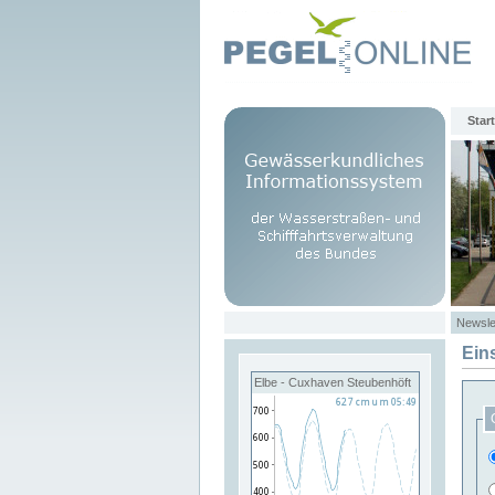
Start
Newsle
Ein
Elbe - Cuxhaven Steubenhöft