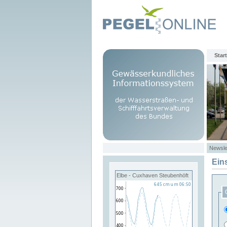
Start
Newsle
Ein
Elbe - Cuxhaven Steubenhöft