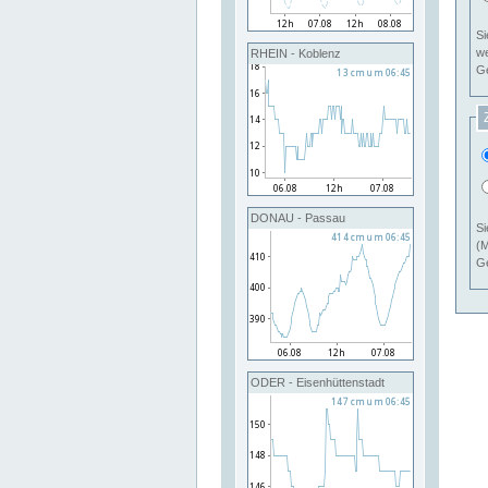
Si
RHEIN - Koblenz
Ge
DONAU - Passau
Si
(M
Ge
ODER - Eisenhüttenstadt