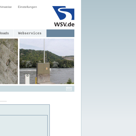
hinweise
Einstellungen
loads
Webservices