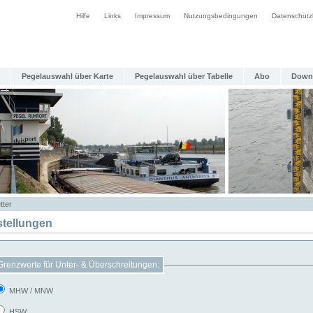
Hilfe
Links
Impressum
Nutzungsbedingungen
Datenschutz
Pegelauswahl über Karte
Pegelauswahl über Tabelle
Abo
Down
tter
stellungen
Grenzwerte für Unter- & Überschreitungen:
MHW / MNW
HSW