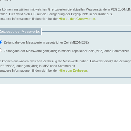
e können auswählen, mit welchen Grenzwerten die aktuellen Wasserstände in PEGELONLIN
werden. Dies wirkt sich z.B. auf die Farbgebung der Pegelpunkte in der Karte aus.
nauere Informationen finden sich bei der
Hilfe zu den Grenzwerten
.
Zeitbezug der Messwerte:
Zeitangabe der Messwerte in gesetzlicher Zeit (MEZ/MESZ)
Zeitangabe der Messwerte ganzjährig in mitteleuropäischer Zeit (MEZ) ohne Sommerzeit
e können auswählen, welchen Zeitbezug die Messwerte haben. Entweder erfolgt die Zeitangab
EZ/MESZ) oder ganzjährig in MEZ ohne Sommerzeit.
nauere Informationen finden sich bei der
Hilfe zum Zeitbezug
.