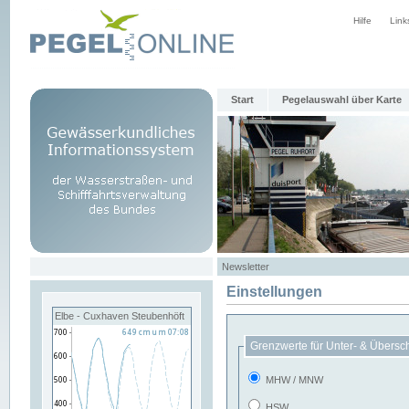
Hilfe
Link
Start
Pegelauswahl über Karte
Newsletter
Einstellungen
Elbe - Cuxhaven Steubenhöft
Grenzwerte für Unter- & Übersc
MHW / MNW
HSW