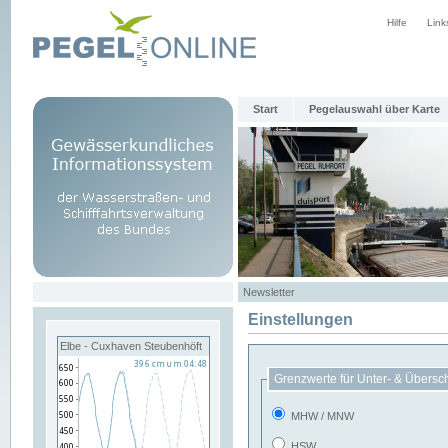
Hilfe
Link
Start
Pegelauswahl über Karte
Newsletter
Einstellungen
Elbe - Cuxhaven Steubenhöft
Grenzwerte für Unter- & Übersc
MHW / MNW
HSW