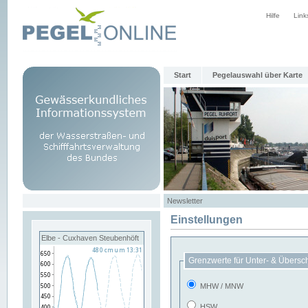
Hilfe
Link
Start
Pegelauswahl über Karte
Newsletter
Einstellungen
Elbe - Cuxhaven Steubenhöft
Grenzwerte für Unter- & Übersc
MHW / MNW
HSW