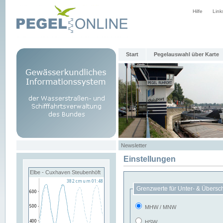
Hilfe
Link
Start
Pegelauswahl über Karte
Newsletter
Einstellungen
Elbe - Cuxhaven Steubenhöft
Grenzwerte für Unter- & Übersc
MHW / MNW
HSW