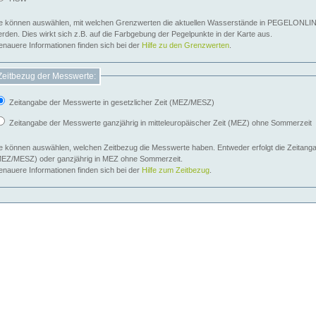
e können auswählen, mit welchen Grenzwerten die aktuellen Wasserstände in PEGELONLIN
werden. Dies wirkt sich z.B. auf die Farbgebung der Pegelpunkte in der Karte aus.
nauere Informationen finden sich bei der
Hilfe zu den Grenzwerten
.
Zeitbezug der Messwerte:
Zeitangabe der Messwerte in gesetzlicher Zeit (MEZ/MESZ)
Zeitangabe der Messwerte ganzjährig in mitteleuropäischer Zeit (MEZ) ohne Sommerzeit
e können auswählen, welchen Zeitbezug die Messwerte haben. Entweder erfolgt die Zeitangab
EZ/MESZ) oder ganzjährig in MEZ ohne Sommerzeit.
nauere Informationen finden sich bei der
Hilfe zum Zeitbezug
.