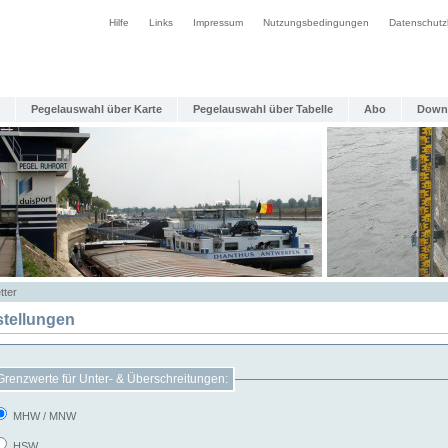
Hilfe
Links
Impressum
Nutzungsbedingungen
Datenschutz
Pegelauswahl über Karte
Pegelauswahl über Tabelle
Abo
Down
tter
stellungen
Grenzwerte für Unter- & Überschreitungen:
MHW / MNW
HSW