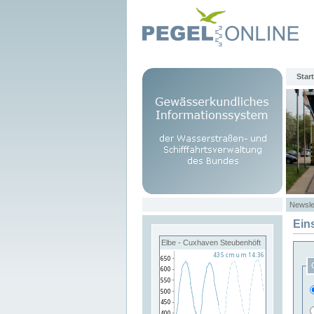
Start
Newsle
Ein
Elbe - Cuxhaven Steubenhöft