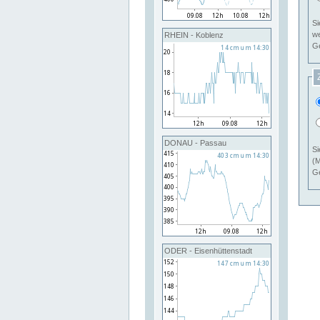
Si
RHEIN - Koblenz
Ge
DONAU - Passau
Si
(M
Ge
ODER - Eisenhüttenstadt