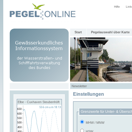
Hilfe
Link
Start
Pegelauswahl über Karte
Newsletter
Einstellungen
Elbe - Cuxhaven Steubenhöft
Grenzwerte für Unter- & Übersc
MHW / MNW
HSW