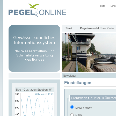
Hilfe
Link
Start
Pegelauswahl über Karte
Newsletter
Einstellungen
Elbe - Cuxhaven Steubenhöft
Grenzwerte für Unter- & Übersc
MHW / MNW
HSW