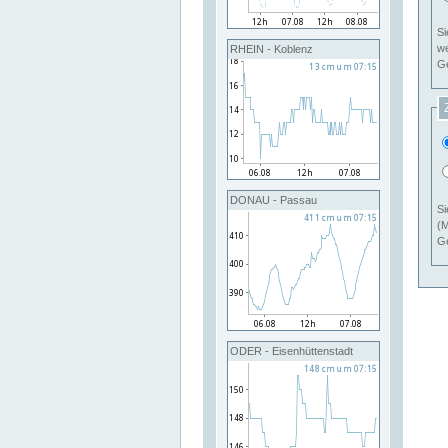
Si
RHEIN - Koblenz
Ge
DONAU - Passau
Si
(M
Ge
ODER - Eisenhüttenstadt