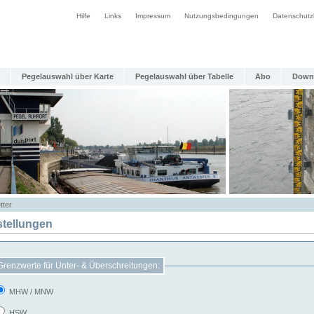
Hilfe
Links
Impressum
Nutzungsbedingungen
Datenschutz
Pegelauswahl über Karte
Pegelauswahl über Tabelle
Abo
Down
tter
stellungen
Grenzwerte für Unter- & Überschreitungen:
MHW / MNW
HSW