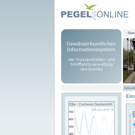
Start
Newsle
Ein
Elbe - Cuxhaven Steubenhöft