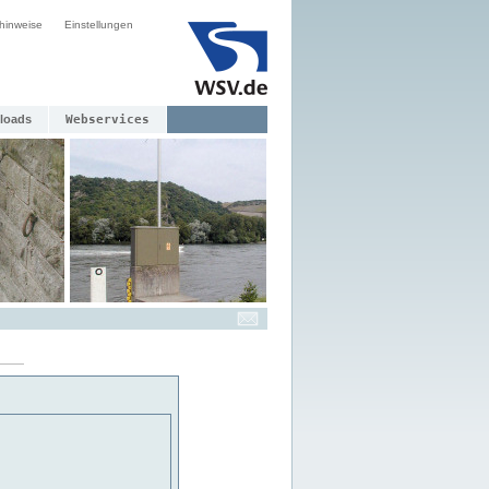
hinweise
Einstellungen
loads
Webservices