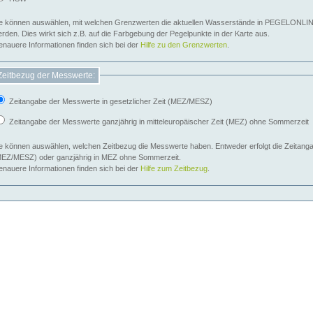
e können auswählen, mit welchen Grenzwerten die aktuellen Wasserstände in PEGELONLIN
werden. Dies wirkt sich z.B. auf die Farbgebung der Pegelpunkte in der Karte aus.
nauere Informationen finden sich bei der
Hilfe zu den Grenzwerten
.
Zeitbezug der Messwerte:
Zeitangabe der Messwerte in gesetzlicher Zeit (MEZ/MESZ)
Zeitangabe der Messwerte ganzjährig in mitteleuropäischer Zeit (MEZ) ohne Sommerzeit
e können auswählen, welchen Zeitbezug die Messwerte haben. Entweder erfolgt die Zeitangab
EZ/MESZ) oder ganzjährig in MEZ ohne Sommerzeit.
nauere Informationen finden sich bei der
Hilfe zum Zeitbezug
.