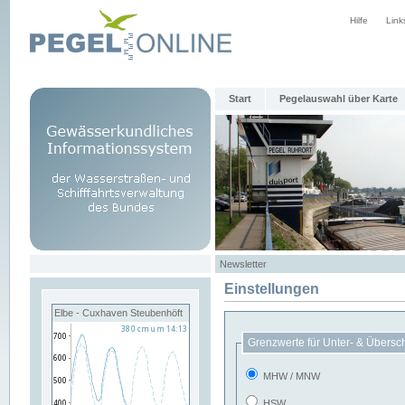
Hilfe
Link
Start
Pegelauswahl über Karte
Newsletter
Einstellungen
Elbe - Cuxhaven Steubenhöft
Grenzwerte für Unter- & Übersc
MHW / MNW
HSW