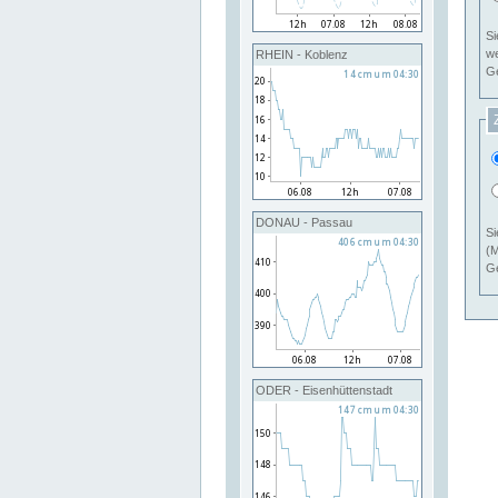
Si
RHEIN - Koblenz
Ge
DONAU - Passau
Si
(M
Ge
ODER - Eisenhüttenstadt