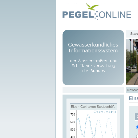
Start
Newsle
Ein
Elbe - Cuxhaven Steubenhöft