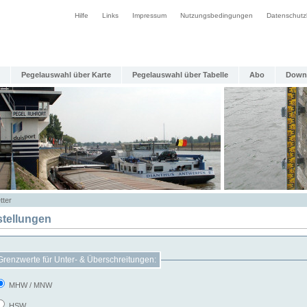
Hilfe
Links
Impressum
Nutzungsbedingungen
Datenschutz
Pegelauswahl über Karte
Pegelauswahl über Tabelle
Abo
Down
tter
stellungen
Grenzwerte für Unter- & Überschreitungen:
MHW / MNW
HSW