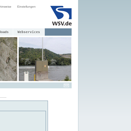
hinweise
Einstellungen
loads
Webservices