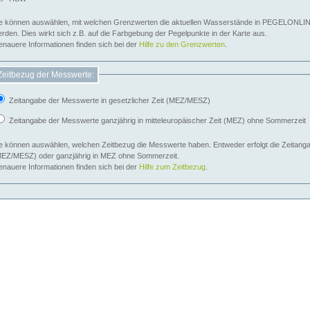
e können auswählen, mit welchen Grenzwerten die aktuellen Wasserstände in PEGELONLIN
werden. Dies wirkt sich z.B. auf die Farbgebung der Pegelpunkte in der Karte aus.
nauere Informationen finden sich bei der
Hilfe zu den Grenzwerten
.
Zeitbezug der Messwerte:
Zeitangabe der Messwerte in gesetzlicher Zeit (MEZ/MESZ)
Zeitangabe der Messwerte ganzjährig in mitteleuropäischer Zeit (MEZ) ohne Sommerzeit
e können auswählen, welchen Zeitbezug die Messwerte haben. Entweder erfolgt die Zeitangab
EZ/MESZ) oder ganzjährig in MEZ ohne Sommerzeit.
nauere Informationen finden sich bei der
Hilfe zum Zeitbezug
.