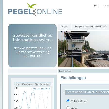
Hilfe
Link
Start
Pegelauswahl über Karte
Newsletter
Einstellungen
Elbe - Cuxhaven Steubenhöft
Grenzwerte für Unter- & Übersc
MHW / MNW
HSW