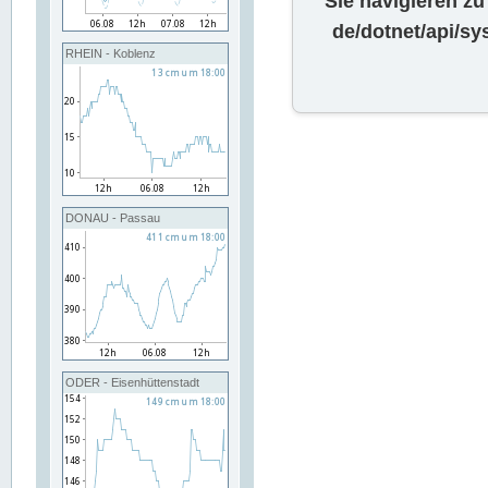
Sie navigieren zu
de/dotnet/api/s
RHEIN - Koblenz
DONAU - Passau
ODER - Eisenhüttenstadt