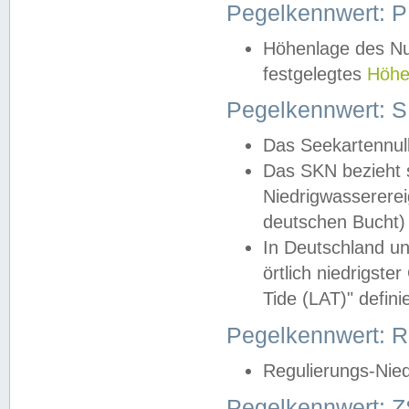
Pegelkennwert: 
Höhenlage des Nul
festgelegtes
Höhe
Pegelkennwert: 
Das Seekartennull
Das SKN bezieht s
Niedrigwassererei
deutschen Bucht) 
In Deutschland un
örtlich niedrigst
Tide (LAT)" definie
Pegelkennwert:
Regulierungs-Nie
Pegelkennwert: Z