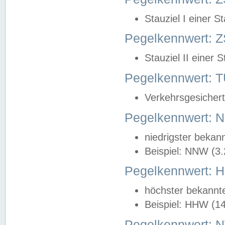
Stauziel I einer S
Pegelkennwert: Z
Stauziel II einer 
Pegelkennwert:
Verkehrsgesichert
Pegelkennwert:
niedrigster bekan
Beispiel: NNW (3
Pegelkennwert:
höchster bekannt
Beispiel: HHW (1
Pegelkennwert: 