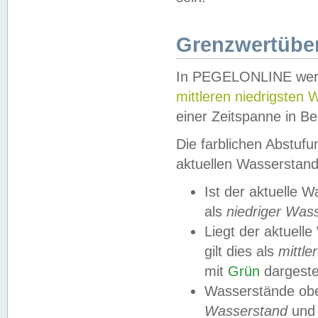
Grenzwertüber
In PEGELONLINE werde
mittleren niedrigsten
einer Zeitspanne in Be
Die farblichen Abstuf
aktuellen Wasserstand
Ist der aktuelle 
als
niedriger Was
Liegt der aktue
gilt dies als
mittle
mit
Grün
dargestel
Wasserstände obe
Wasserstand
und