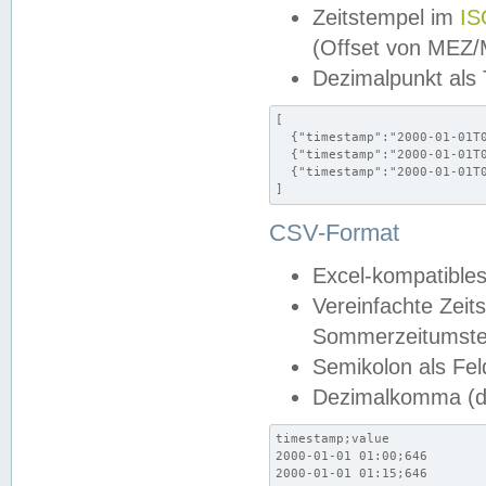
Zeitstempel im
IS
(Offset von MEZ
Dezimalpunkt als
[

  {"timestamp":"2000-01-01T0
  {"timestamp":"2000-01-01T0
  {"timestamp":"2000-01-01T0
]
CSV-Format
Excel-kompatibles
Vereinfachte Zeit
Sommerzeitumstel
Semikolon als Fel
Dezimalkomma (de
timestamp;value

2000-01-01 01:00;646

2000-01-01 01:15;646
