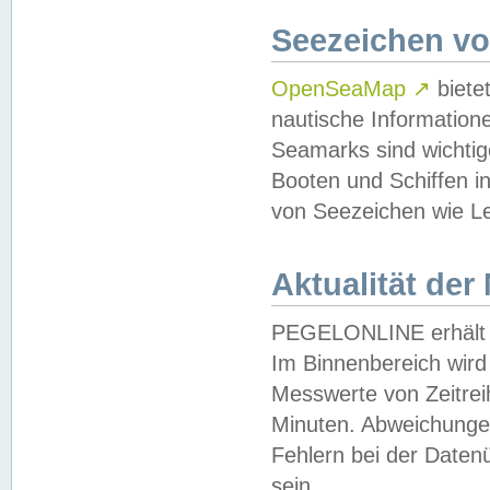
Seezeichen v
OpenSeaMap
↗
biete
nautische Information
Seamarks sind wichtig
Booten und Schiffen i
von Seezeichen wie Le
Aktualität der
PEGELONLINE erhält u
Im Binnenbereich wird 
Messwerte von Zeitreih
Minuten. Abweichungen
Fehlern bei der Daten
sein.