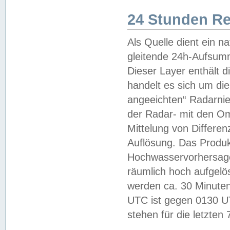
24 Stunden R
Als Quelle dient ein n
gleitende 24h-Aufsum
Dieser Layer enthält
handelt es sich um di
angeeichten“ Radarnie
der Radar- mit den O
Mittelung von Differe
Auflösung. Das Produk
Hochwasservorhersagez
räumlich hoch aufgelö
werden ca. 30 Minuten
UTC ist gegen 0130 UTC
stehen für die letzten