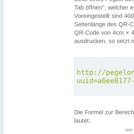
Tab öffnen", welcher 
Voreingestellt sind 4
Seitenlänge des QR-C
QR-Code von 4cm × 4c
ausdrucken, so setzt 
http://pegelo
uuid=a6ee8177
Die Formel zur Berech
lautet:
			(DPI × Druckkantenlänge in cm) ÷ 2,54 = Kantenlänge in Pixel
