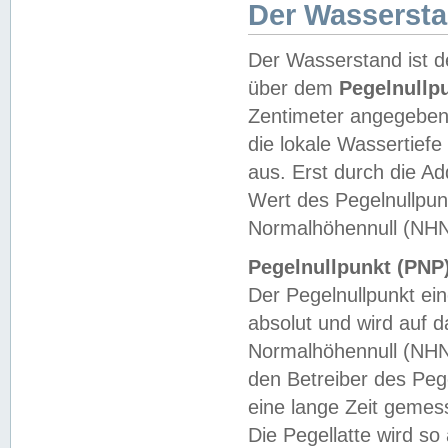
Der Wasserst
Der Wasserstand ist d
über dem
Pegelnullp
Zentimeter angegeben
die lokale Wassertie
aus. Erst durch die A
Wert des Pegelnullpun
Normalhöhennull (NHN
Pegelnullpunkt (PNP)
Der Pegelnullpunkt ei
absolut und wird auf
Normalhöhennull (NHN
den Betreiber des Pege
eine lange Zeit geme
Die Pegellatte wird s