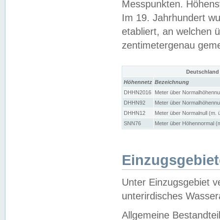
Messpunkten. Höhensy
Im 19. Jahrhundert wu
etabliert, an welchen 
zentimetergenau gem
Deutschland
Höhennetz
Bezeichnung
DHHN2016
Meter über Normalhöhennul
DHHN92
Meter über Normalhöhennul
DHHN12
Meter über Normalnull (m. 
SNN76
Meter über Höhennormal (m
Einzugsgebiet
Unter Einzugsgebiet v
unterirdisches Wasser
Allgemeine Bestandtei