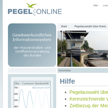
Hilfe
Link
Start
Pegelauswahl über Karte
Newsletter
Hilfe
Elbe - Cuxhaven Steubenhöft
Pegelauswahl übe
Kennzeichnende 
Zeitbezug der Me