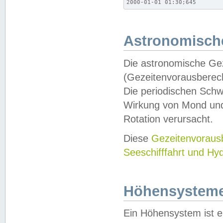
2000-01-01 01:30;645
Astronomische
Die astronomische Gez
(Gezeitenvorausberec
Die periodischen Schw
Wirkung von Mond und
Rotation verursacht.
Diese
Gezeitenvorau
Seeschifffahrt und Hy
Höhensystem
Ein Höhensystem ist e