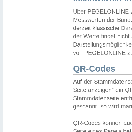
Über PEGELONLINE wer
Messwerten der Bundes
derzeit klassische Da
der Werte findet nicht 
Darstellungsmöglichkei
von PEGELONLINE zu 
QR-Codes
Auf der Stammdatensei
Seite anzeigen" ein Q
Stammdatenseite enthä
gescannt, so wird man
QR-Codes können auc
Seite eines Pegels be