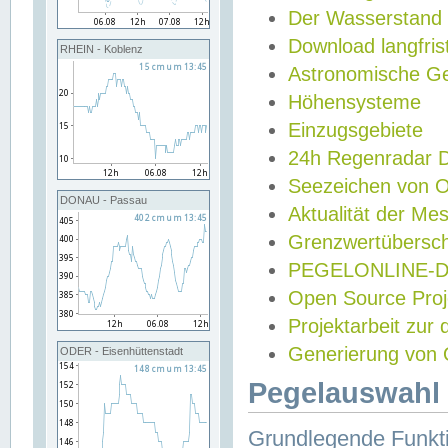
Der Wasserstand
Download langfris
RHEIN - Koblenz
Astronomische Gez
Höhensysteme
Einzugsgebiete
24h Regenradar
Seezeichen von 
DONAU - Passau
Aktualität der Me
Grenzwertübersch
PEGELONLINE-Di
Open Source Projek
Projektarbeit zur
Generierung von 
ODER - Eisenhüttenstadt
Pegelauswahl 
Grundlegende Funkti