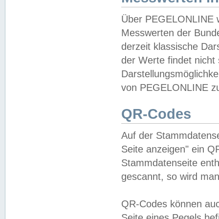
Über PEGELONLINE wer
Messwerten der Bundes
derzeit klassische Da
der Werte findet nicht 
Darstellungsmöglichkei
von PEGELONLINE zu 
QR-Codes
Auf der Stammdatensei
Seite anzeigen" ein Q
Stammdatenseite enthä
gescannt, so wird man
QR-Codes können auc
Seite eines Pegels be