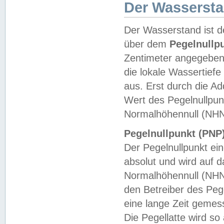
Der Wasserst
Der Wasserstand ist d
über dem
Pegelnullp
Zentimeter angegeben
die lokale Wassertie
aus. Erst durch die A
Wert des Pegelnullpun
Normalhöhennull (NHN
Pegelnullpunkt (PNP)
Der Pegelnullpunkt ei
absolut und wird auf
Normalhöhennull (NHN
den Betreiber des Pege
eine lange Zeit geme
Die Pegellatte wird s