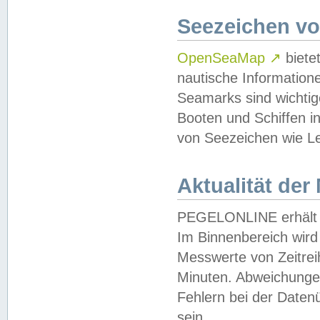
Seezeichen v
OpenSeaMap
↗
biete
nautische Information
Seamarks sind wichtig
Booten und Schiffen i
von Seezeichen wie Le
Aktualität der
PEGELONLINE erhält u
Im Binnenbereich wird 
Messwerte von Zeitreih
Minuten. Abweichungen
Fehlern bei der Daten
sein.