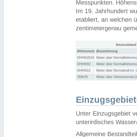
Messpunkten. Höhensy
Im 19. Jahrhundert wu
etabliert, an welchen 
zentimetergenau gem
Deutschland
Höhennetz
Bezeichnung
DHHN2016
Meter über Normalhöhennul
DHHN92
Meter über Normalhöhennul
DHHN12
Meter über Normalnull (m. 
SNN76
Meter über Höhennormal (m
Einzugsgebiet
Unter Einzugsgebiet v
unterirdisches Wasser
Allgemeine Bestandtei