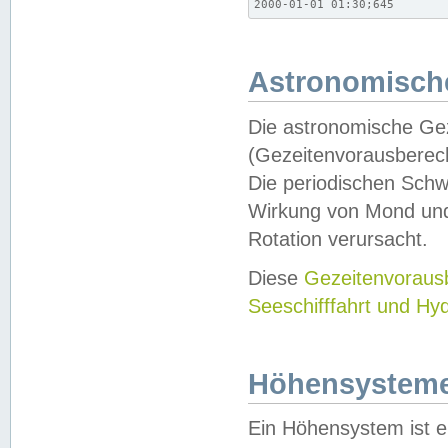
2000-01-01 01:30;645
Astronomische
Die astronomische Gez
(Gezeitenvorausberec
Die periodischen Schw
Wirkung von Mond und
Rotation verursacht.
Diese
Gezeitenvorau
Seeschifffahrt und Hy
Höhensystem
Ein Höhensystem ist e