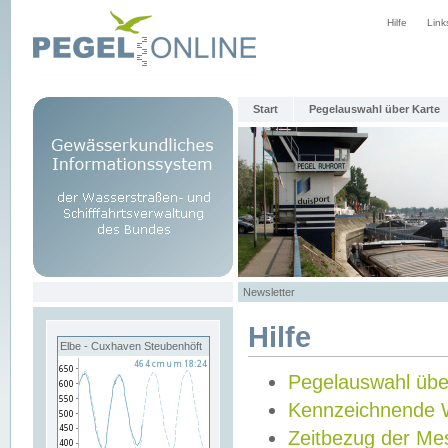
Hilfe
Link
Start
Pegelauswahl über Karte
Newsletter
Hilfe
Elbe - Cuxhaven Steubenhöft
Pegelauswahl übe
Kennzeichnende 
Zeitbezug der Me