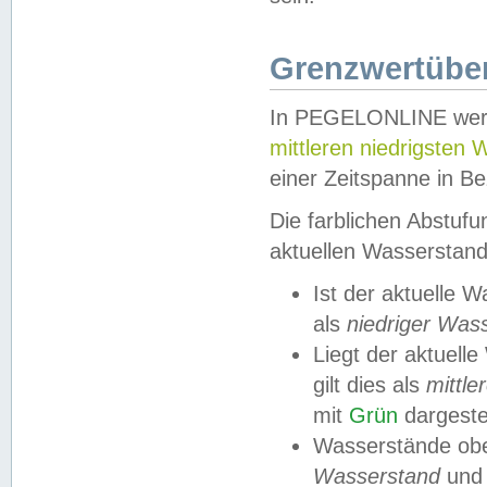
Grenzwertüber
In PEGELONLINE werde
mittleren niedrigsten
einer Zeitspanne in Be
Die farblichen Abstuf
aktuellen Wasserstand
Ist der aktuelle 
als
niedriger Was
Liegt der aktue
gilt dies als
mittle
mit
Grün
dargestel
Wasserstände obe
Wasserstand
und