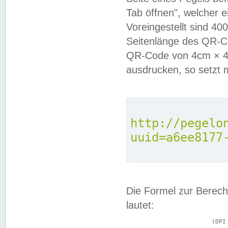
Tab öffnen", welcher 
Voreingestellt sind 4
Seitenlänge des QR-C
QR-Code von 4cm × 4c
ausdrucken, so setzt 
http://pegelo
uuid=a6ee8177
Die Formel zur Berech
lautet:
			(DPI × Druckkantenlänge in cm) ÷ 2,54 = Kantenlänge in Pixel
