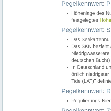
Pegelkennwert: 
Höhenlage des Nul
festgelegtes
Höhe
Pegelkennwert: 
Das Seekartennull
Das SKN bezieht s
Niedrigwassererei
deutschen Bucht) 
In Deutschland un
örtlich niedrigst
Tide (LAT)" definie
Pegelkennwert:
Regulierungs-Nie
Pegelkennwert: Z