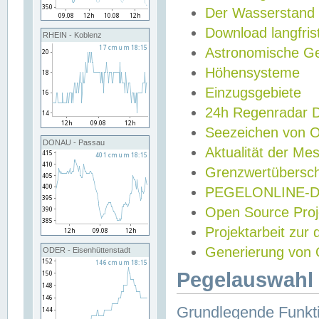
Der Wasserstand
Download langfris
RHEIN - Koblenz
Astronomische Gez
Höhensysteme
Einzugsgebiete
24h Regenradar
Seezeichen von 
DONAU - Passau
Aktualität der Me
Grenzwertübersch
PEGELONLINE-Di
Open Source Projek
Projektarbeit zur
Generierung von 
ODER - Eisenhüttenstadt
Pegelauswahl 
Grundlegende Funkti