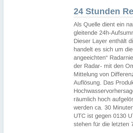
24 Stunden R
Als Quelle dient ein n
gleitende 24h-Aufsum
Dieser Layer enthält
handelt es sich um di
angeeichten“ Radarnie
der Radar- mit den O
Mittelung von Differe
Auflösung. Das Produk
Hochwasservorhersagez
räumlich hoch aufgelö
werden ca. 30 Minuten
UTC ist gegen 0130 UTC
stehen für die letzten