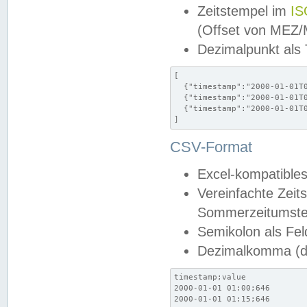
Zeitstempel im
IS
(Offset von MEZ
Dezimalpunkt als
[

  {"timestamp":"2000-01-01T0
  {"timestamp":"2000-01-01T0
  {"timestamp":"2000-01-01T0
]
CSV-Format
Excel-kompatibles
Vereinfachte Zeit
Sommerzeitumstel
Semikolon als Fel
Dezimalkomma (de
timestamp;value

2000-01-01 01:00;646

2000-01-01 01:15;646
