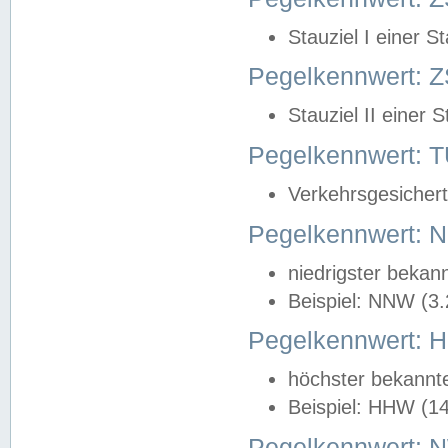
Stauziel I einer S
Pegelkennwert: Z
Stauziel II einer 
Pegelkennwert:
Verkehrsgesichert
Pegelkennwert:
niedrigster bekan
Beispiel: NNW (3
Pegelkennwert:
höchster bekannt
Beispiel: HHW (1
Pegelkennwert: 