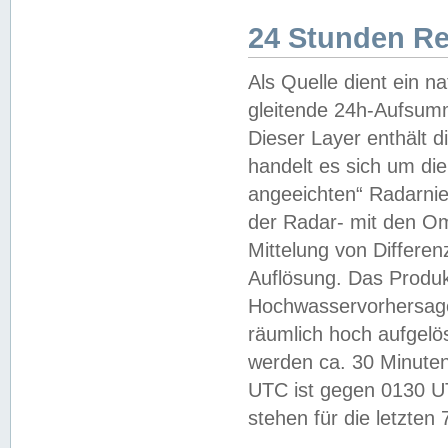
24 Stunden R
Als Quelle dient ein n
gleitende 24h-Aufsum
Dieser Layer enthält
handelt es sich um di
angeeichten“ Radarnie
der Radar- mit den O
Mittelung von Differe
Auflösung. Das Produk
Hochwasservorhersagez
räumlich hoch aufgelö
werden ca. 30 Minuten
UTC ist gegen 0130 UTC
stehen für die letzten