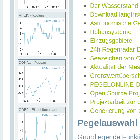
Der Wasserstand
Download langfris
RHEIN - Koblenz
Astronomische Gez
Höhensysteme
Einzugsgebiete
24h Regenradar
Seezeichen von 
DONAU - Passau
Aktualität der Me
Grenzwertübersch
PEGELONLINE-Di
Open Source Projek
Projektarbeit zur
Generierung von 
ODER - Eisenhüttenstadt
Pegelauswahl 
Grundlegende Funkti