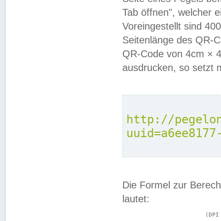
Tab öffnen", welcher 
Voreingestellt sind 4
Seitenlänge des QR-C
QR-Code von 4cm × 4c
ausdrucken, so setzt 
http://pegelo
uuid=a6ee8177
Die Formel zur Berech
lautet:
			(DPI × Druckkantenlänge in cm) ÷ 2,54 = Kantenlänge in Pixel
