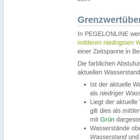
Grenzwertüber
In PEGELONLINE werde
mittleren niedrigsten
einer Zeitspanne in Be
Die farblichen Abstuf
aktuellen Wasserstand
Ist der aktuelle 
als
niedriger Was
Liegt der aktue
gilt dies als
mittle
mit
Grün
dargestel
Wasserstände obe
Wasserstand
und