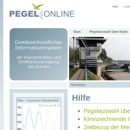
Hilfe
Link
Start
Pegelauswahl über Karte
Newsletter
Hilfe
Elbe - Cuxhaven Steubenhöft
Pegelauswahl übe
Kennzeichnende 
Zeitbezug der Me