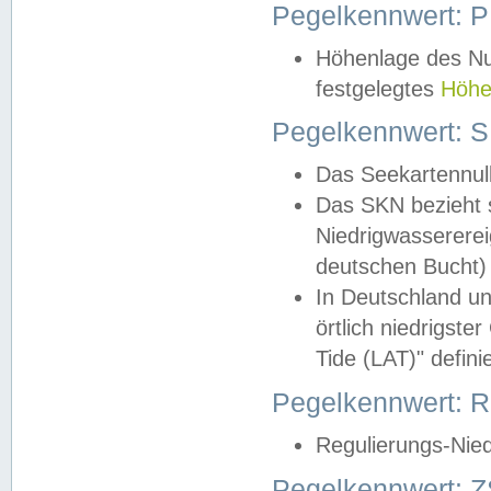
Pegelkennwert: 
Höhenlage des Nul
festgelegtes
Höhe
Pegelkennwert: 
Das Seekartennull
Das SKN bezieht s
Niedrigwassererei
deutschen Bucht) 
In Deutschland un
örtlich niedrigst
Tide (LAT)" definie
Pegelkennwert:
Regulierungs-Nie
Pegelkennwert: Z