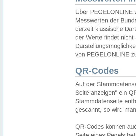
Über PEGELONLINE wer
Messwerten der Bundes
derzeit klassische Da
der Werte findet nicht 
Darstellungsmöglichkei
von PEGELONLINE zu 
QR-Codes
Auf der Stammdatensei
Seite anzeigen" ein Q
Stammdatenseite enthä
gescannt, so wird man
QR-Codes können auc
Seite eines Pegels be