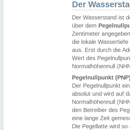
Der Wasserst
Der Wasserstand ist d
über dem
Pegelnullp
Zentimeter angegeben
die lokale Wassertie
aus. Erst durch die A
Wert des Pegelnullpun
Normalhöhennull (NHN
Pegelnullpunkt (PNP)
Der Pegelnullpunkt ei
absolut und wird auf
Normalhöhennull (NHN
den Betreiber des Pege
eine lange Zeit geme
Die Pegellatte wird s