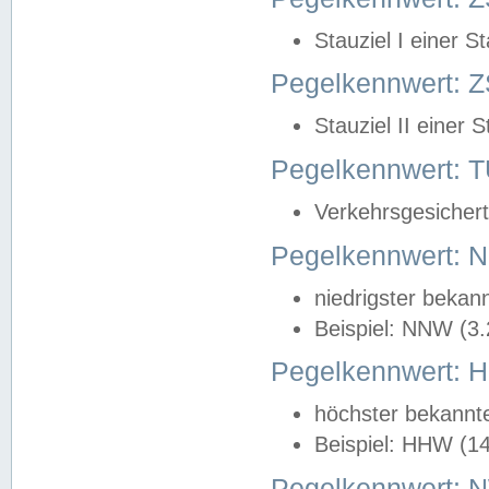
Stauziel I einer S
Pegelkennwert: Z
Stauziel II einer 
Pegelkennwert:
Verkehrsgesichert
Pegelkennwert:
niedrigster bekan
Beispiel: NNW (3
Pegelkennwert:
höchster bekannt
Beispiel: HHW (1
Pegelkennwert: 