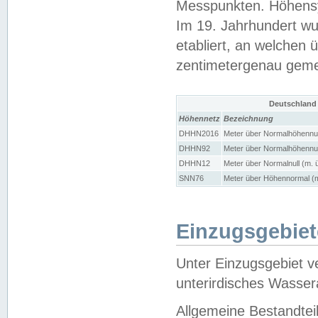
Messpunkten. Höhensy
Im 19. Jahrhundert wu
etabliert, an welchen 
zentimetergenau gem
Deutschland
Höhennetz
Bezeichnung
DHHN2016
Meter über Normalhöhennul
DHHN92
Meter über Normalhöhennul
DHHN12
Meter über Normalnull (m. 
SNN76
Meter über Höhennormal (m
Einzugsgebiet
Unter Einzugsgebiet v
unterirdisches Wasser
Allgemeine Bestandtei