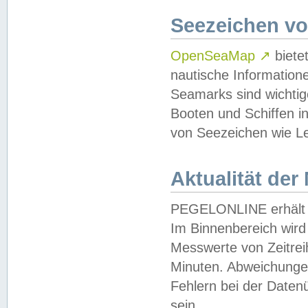
Seezeichen v
OpenSeaMap
↗
biete
nautische Information
Seamarks sind wichtig
Booten und Schiffen i
von Seezeichen wie Le
Aktualität der
PEGELONLINE erhält u
Im Binnenbereich wird 
Messwerte von Zeitreih
Minuten. Abweichungen
Fehlern bei der Daten
sein.