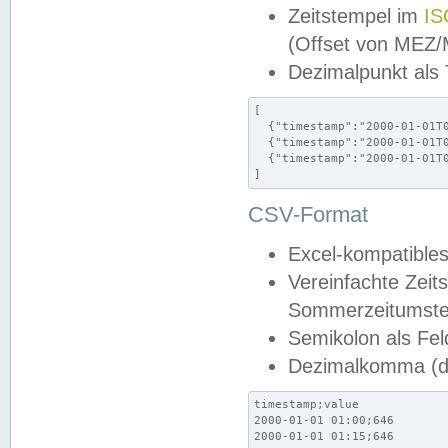
Zeitstempel im
IS
(Offset von MEZ
Dezimalpunkt als
[

  {"timestamp":"2000-01-01T0
  {"timestamp":"2000-01-01T0
  {"timestamp":"2000-01-01T0
]
CSV-Format
Excel-kompatibles
Vereinfachte Zeit
Sommerzeitumstel
Semikolon als Fel
Dezimalkomma (de
timestamp;value

2000-01-01 01:00;646

2000-01-01 01:15;646
