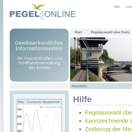
Hilfe
Link
Start
Pegelauswahl über Karte
Newsletter
Hilfe
Elbe - Cuxhaven Steubenhöft
Pegelauswahl übe
Kennzeichnende 
Zeitbezug der Me