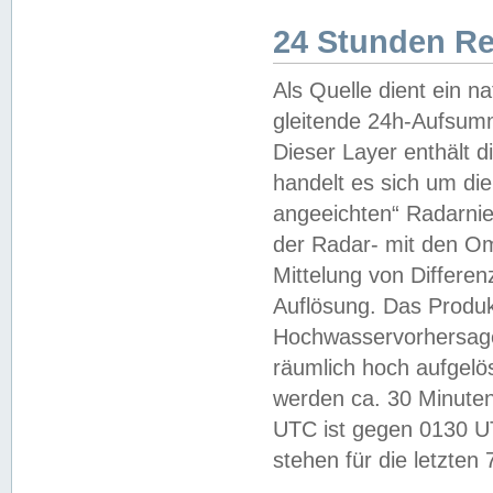
24 Stunden R
Als Quelle dient ein n
gleitende 24h-Aufsum
Dieser Layer enthält
handelt es sich um di
angeeichten“ Radarnie
der Radar- mit den O
Mittelung von Differe
Auflösung. Das Produk
Hochwasservorhersagez
räumlich hoch aufgelö
werden ca. 30 Minuten
UTC ist gegen 0130 UTC
stehen für die letzten