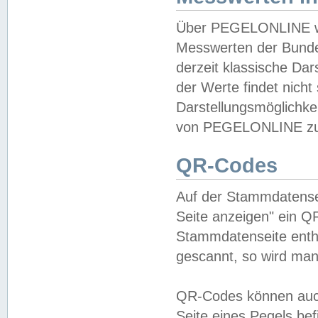
Über PEGELONLINE wer
Messwerten der Bundes
derzeit klassische Da
der Werte findet nicht 
Darstellungsmöglichkei
von PEGELONLINE zu 
QR-Codes
Auf der Stammdatensei
Seite anzeigen" ein Q
Stammdatenseite enthä
gescannt, so wird man
QR-Codes können auc
Seite eines Pegels be