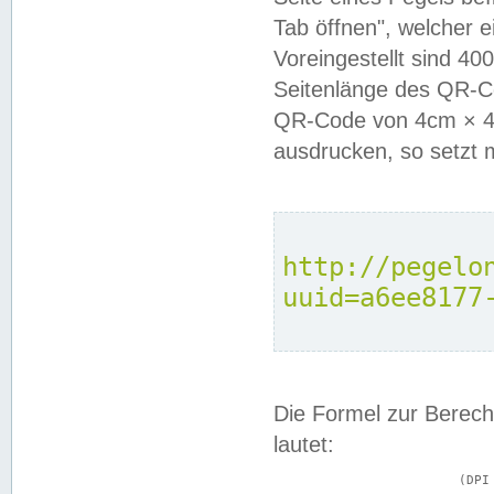
Tab öffnen", welcher 
Voreingestellt sind 4
Seitenlänge des QR-C
QR-Code von 4cm × 4c
ausdrucken, so setzt 
http://pegelo
uuid=a6ee8177
Die Formel zur Berech
lautet:
			(DPI × Druckkantenlänge in cm) ÷ 2,54 = Kantenlänge in Pixel
