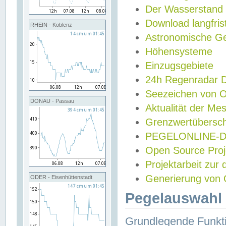
Der Wasserstand
Download langfris
RHEIN - Koblenz
Astronomische Gez
Höhensysteme
Einzugsgebiete
24h Regenradar
Seezeichen von 
DONAU - Passau
Aktualität der Me
Grenzwertübersch
PEGELONLINE-Di
Open Source Projek
Projektarbeit zur
Generierung von 
ODER - Eisenhüttenstadt
Pegelauswahl 
Grundlegende Funkti