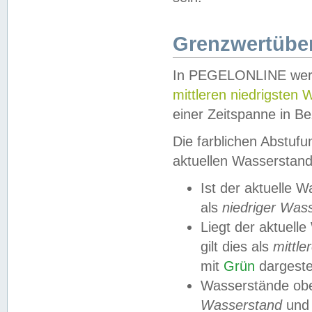
Grenzwertüber
In PEGELONLINE werde
mittleren niedrigsten
einer Zeitspanne in Be
Die farblichen Abstuf
aktuellen Wasserstand
Ist der aktuelle 
als
niedriger Was
Liegt der aktue
gilt dies als
mittle
mit
Grün
dargestel
Wasserstände obe
Wasserstand
und