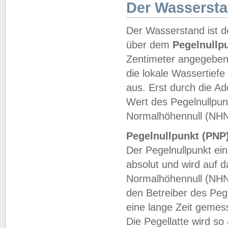
Der Wasserst
Der Wasserstand ist d
über dem
Pegelnullp
Zentimeter angegeben
die lokale Wassertie
aus. Erst durch die A
Wert des Pegelnullpun
Normalhöhennull (NHN
Pegelnullpunkt (PNP)
Der Pegelnullpunkt ei
absolut und wird auf
Normalhöhennull (NHN
den Betreiber des Pege
eine lange Zeit geme
Die Pegellatte wird s