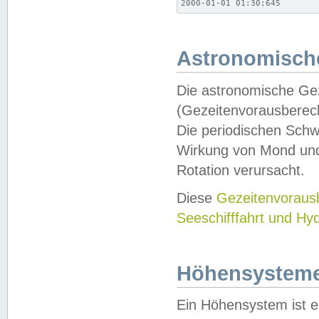
2000-01-01 01:30;645
Astronomische
Die astronomische Gez
(Gezeitenvorausberec
Die periodischen Schw
Wirkung von Mond und
Rotation verursacht.
Diese
Gezeitenvorau
Seeschifffahrt und Hy
Höhensystem
Ein Höhensystem ist e