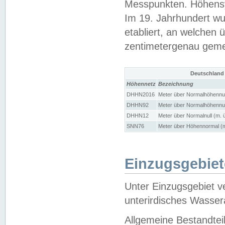
Messpunkten. Höhensy
Im 19. Jahrhundert wu
etabliert, an welchen 
zentimetergenau gem
Deutschland
Höhennetz
Bezeichnung
DHHN2016
Meter über Normalhöhennul
DHHN92
Meter über Normalhöhennul
DHHN12
Meter über Normalnull (m. 
SNN76
Meter über Höhennormal (m
Einzugsgebiet
Unter Einzugsgebiet v
unterirdisches Wasser
Allgemeine Bestandtei