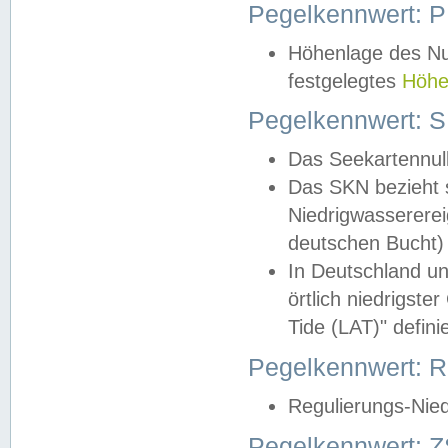
Pegelkennwert: 
Höhenlage des Nul
festgelegtes
Höhe
Pegelkennwert: 
Das Seekartennull
Das SKN bezieht s
Niedrigwassererei
deutschen Bucht) 
In Deutschland un
örtlich niedrigst
Tide (LAT)" definie
Pegelkennwert:
Regulierungs-Nie
Pegelkennwert: Z