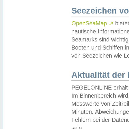
Seezeichen v
OpenSeaMap
↗
biete
nautische Information
Seamarks sind wichtig
Booten und Schiffen i
von Seezeichen wie Le
Aktualität der
PEGELONLINE erhält u
Im Binnenbereich wird 
Messwerte von Zeitreih
Minuten. Abweichungen
Fehlern bei der Daten
sein.