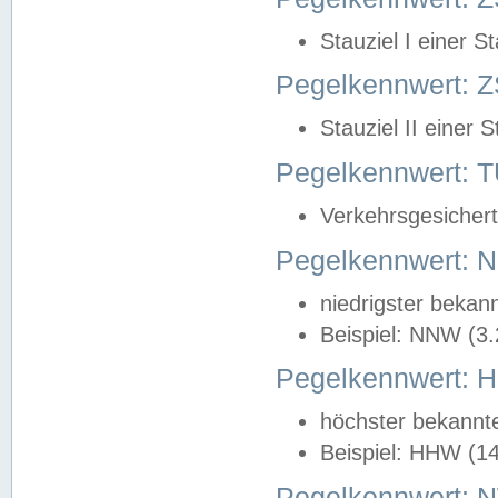
Stauziel I einer S
Pegelkennwert: Z
Stauziel II einer 
Pegelkennwert:
Verkehrsgesichert
Pegelkennwert:
niedrigster bekan
Beispiel: NNW (3
Pegelkennwert:
höchster bekannt
Beispiel: HHW (1
Pegelkennwert: 