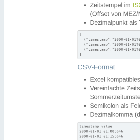
Zeitstempel im
IS
(Offset von MEZ
Dezimalpunkt als
[

  {"timestamp":"2000-01-01T0
  {"timestamp":"2000-01-01T0
  {"timestamp":"2000-01-01T0
]
CSV-Format
Excel-kompatibles
Vereinfachte Zeit
Sommerzeitumstel
Semikolon als Fel
Dezimalkomma (de
timestamp;value

2000-01-01 01:00;646

2000-01-01 01:15;646
