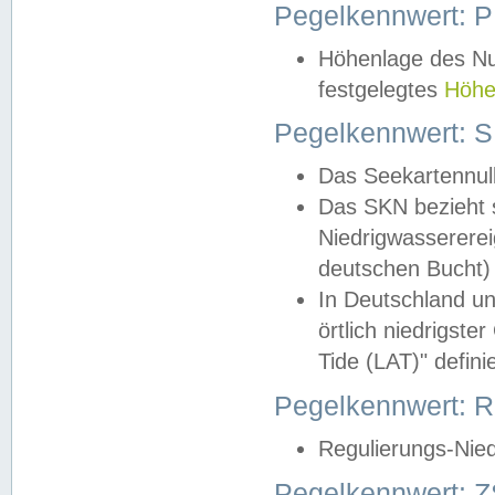
Pegelkennwert: 
Höhenlage des Nul
festgelegtes
Höhe
Pegelkennwert: 
Das Seekartennull
Das SKN bezieht s
Niedrigwassererei
deutschen Bucht) 
In Deutschland un
örtlich niedrigst
Tide (LAT)" definie
Pegelkennwert:
Regulierungs-Nie
Pegelkennwert: Z