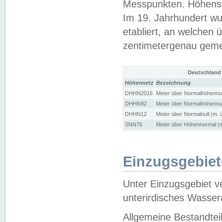
Messpunkten. Höhensy
Im 19. Jahrhundert wu
etabliert, an welchen 
zentimetergenau gem
Deutschland
Höhennetz
Bezeichnung
DHHN2016
Meter über Normalhöhennul
DHHN92
Meter über Normalhöhennul
DHHN12
Meter über Normalnull (m. 
SNN76
Meter über Höhennormal (m
Einzugsgebiet
Unter Einzugsgebiet v
unterirdisches Wasser
Allgemeine Bestandtei