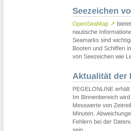
Seezeichen v
OpenSeaMap
↗
biete
nautische Information
Seamarks sind wichtig
Booten und Schiffen i
von Seezeichen wie Le
Aktualität der
PEGELONLINE erhält u
Im Binnenbereich wird 
Messwerte von Zeitreih
Minuten. Abweichungen
Fehlern bei der Daten
sein.