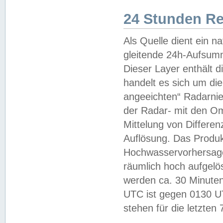
24 Stunden R
Als Quelle dient ein n
gleitende 24h-Aufsum
Dieser Layer enthält
handelt es sich um di
angeeichten“ Radarnie
der Radar- mit den O
Mittelung von Differe
Auflösung. Das Produk
Hochwasservorhersagez
räumlich hoch aufgelö
werden ca. 30 Minuten
UTC ist gegen 0130 UTC
stehen für die letzten