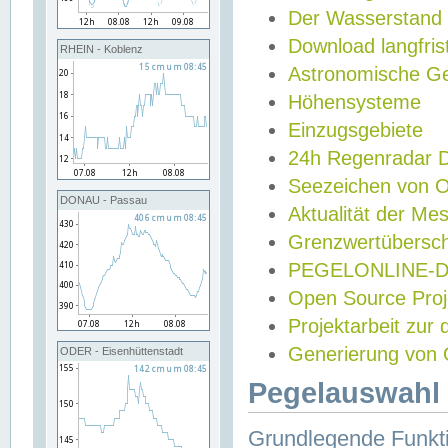
Der Wasserstand
Download langfris
RHEIN - Koblenz
Astronomische Gez
Höhensysteme
Einzugsgebiete
24h Regenradar
Seezeichen von 
DONAU - Passau
Aktualität der Me
Grenzwertübersch
PEGELONLINE-Di
Open Source Projek
Projektarbeit zur
Generierung von 
ODER - Eisenhüttenstadt
Pegelauswahl 
Grundlegende Funkti