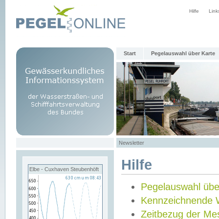
Hilfe
Link
Start
Pegelauswahl über Karte
Newsletter
Hilfe
Elbe - Cuxhaven Steubenhöft
Pegelauswahl übe
Kennzeichnende 
Zeitbezug der Me