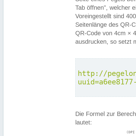
Tab öffnen", welcher 
Voreingestellt sind 4
Seitenlänge des QR-C
QR-Code von 4cm × 4c
ausdrucken, so setzt 
http://pegelo
uuid=a6ee8177
Die Formel zur Berech
lautet:
			(DPI × Druckkantenlänge in cm) ÷ 2,54 = Kantenlänge in Pixel
