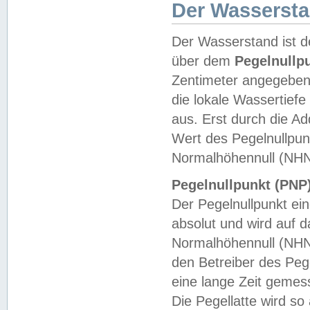
Der Wasserst
Der Wasserstand ist d
über dem
Pegelnullp
Zentimeter angegeben
die lokale Wassertie
aus. Erst durch die A
Wert des Pegelnullpun
Normalhöhennull (NHN
Pegelnullpunkt (PNP)
Der Pegelnullpunkt ei
absolut und wird auf
Normalhöhennull (NHN
den Betreiber des Pege
eine lange Zeit geme
Die Pegellatte wird s