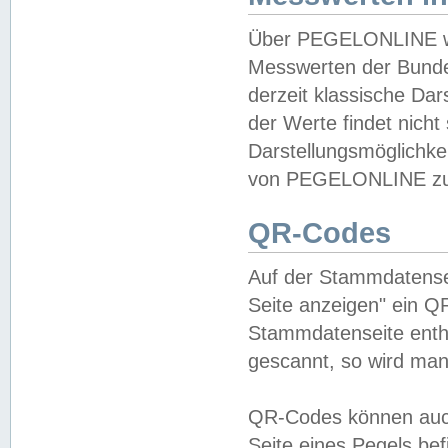
Über PEGELONLINE wer
Messwerten der Bundes
derzeit klassische Da
der Werte findet nicht 
Darstellungsmöglichkei
von PEGELONLINE zu 
QR-Codes
Auf der Stammdatensei
Seite anzeigen" ein Q
Stammdatenseite enthä
gescannt, so wird man
QR-Codes können auc
Seite eines Pegels be