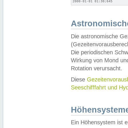
2000-01-01 01:30;645
Astronomische
Die astronomische Gez
(Gezeitenvorausberec
Die periodischen Schw
Wirkung von Mond und
Rotation verursacht.
Diese
Gezeitenvorau
Seeschifffahrt und Hy
Höhensystem
Ein Höhensystem ist e