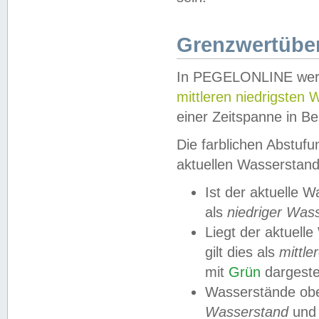
Grenzwertüber
In PEGELONLINE werde
mittleren niedrigsten
einer Zeitspanne in Be
Die farblichen Abstuf
aktuellen Wasserstand
Ist der aktuelle 
als
niedriger Was
Liegt der aktue
gilt dies als
mittle
mit
Grün
dargestel
Wasserstände obe
Wasserstand
und