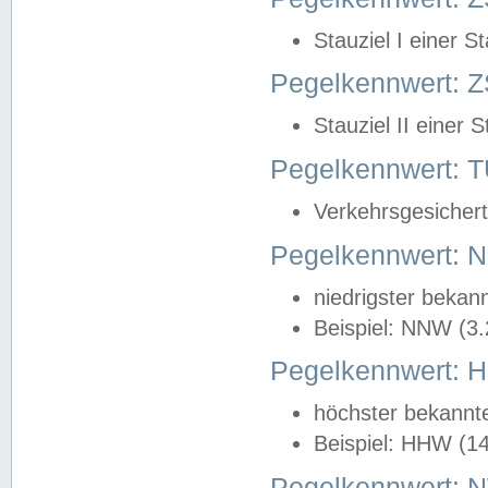
Stauziel I einer S
Pegelkennwert: Z
Stauziel II einer 
Pegelkennwert:
Verkehrsgesichert
Pegelkennwert:
niedrigster bekan
Beispiel: NNW (3
Pegelkennwert:
höchster bekannt
Beispiel: HHW (1
Pegelkennwert: 