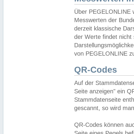
Über PEGELONLINE wer
Messwerten der Bundes
derzeit klassische Da
der Werte findet nicht 
Darstellungsmöglichkei
von PEGELONLINE zu 
QR-Codes
Auf der Stammdatensei
Seite anzeigen" ein Q
Stammdatenseite enthä
gescannt, so wird man
QR-Codes können auc
Seite eines Pegels be