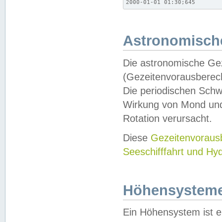
2000-01-01 01:30;645
Astronomische
Die astronomische Gez
(Gezeitenvorausberec
Die periodischen Schw
Wirkung von Mond und
Rotation verursacht.
Diese
Gezeitenvorau
Seeschifffahrt und Hy
Höhensystem
Ein Höhensystem ist e