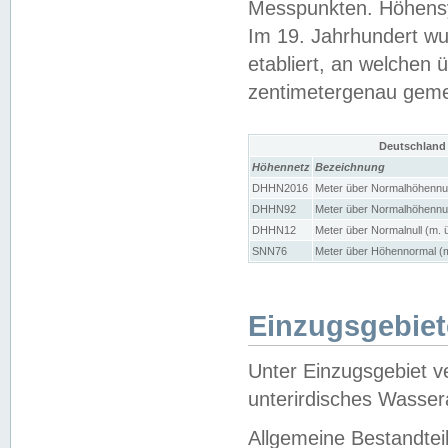
Messpunkten. Höhensy
Im 19. Jahrhundert wu
etabliert, an welchen 
zentimetergenau gem
Deutschland
Höhennetz
Bezeichnung
DHHN2016
Meter über Normalhöhennul
DHHN92
Meter über Normalhöhennul
DHHN12
Meter über Normalnull (m. 
SNN76
Meter über Höhennormal (m
Einzugsgebiet
Unter Einzugsgebiet v
unterirdisches Wasser
Allgemeine Bestandtei