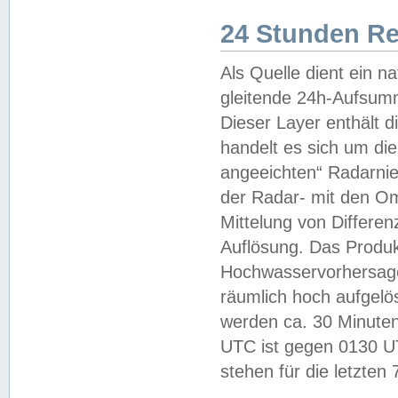
24 Stunden R
Als Quelle dient ein n
gleitende 24h-Aufsum
Dieser Layer enthält
handelt es sich um di
angeeichten“ Radarnie
der Radar- mit den O
Mittelung von Differe
Auflösung. Das Produk
Hochwasservorhersagez
räumlich hoch aufgelö
werden ca. 30 Minuten
UTC ist gegen 0130 UTC
stehen für die letzten