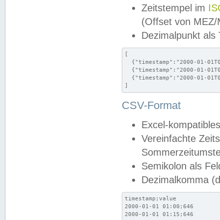
Zeitstempel im
IS
(Offset von MEZ
Dezimalpunkt als
[

  {"timestamp":"2000-01-01T0
  {"timestamp":"2000-01-01T0
  {"timestamp":"2000-01-01T0
]
CSV-Format
Excel-kompatibles
Vereinfachte Zeit
Sommerzeitumstel
Semikolon als Fel
Dezimalkomma (de
timestamp;value

2000-01-01 01:00;646

2000-01-01 01:15;646
