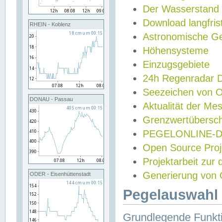
Der Wasserstand
Download langfris
RHEIN - Koblenz
Astronomische Gez
Höhensysteme
Einzugsgebiete
24h Regenradar
Seezeichen von 
DONAU - Passau
Aktualität der Me
Grenzwertübersch
PEGELONLINE-Di
Open Source Projek
Projektarbeit zur
Generierung von 
ODER - Eisenhüttenstadt
Pegelauswahl 
Grundlegende Funkti