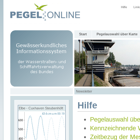
Hilfe
Link
Start
Pegelauswahl über Karte
Newsletter
Hilfe
Elbe - Cuxhaven Steubenhöft
Pegelauswahl übe
Kennzeichnende 
Zeitbezug der Me