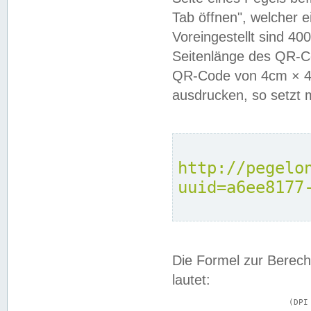
Tab öffnen", welcher 
Voreingestellt sind 4
Seitenlänge des QR-C
QR-Code von 4cm × 4c
ausdrucken, so setzt 
http://pegelo
uuid=a6ee8177
Die Formel zur Berech
lautet:
			(DPI × Druckkantenlänge in cm) ÷ 2,54 = Kantenlänge in Pixel
