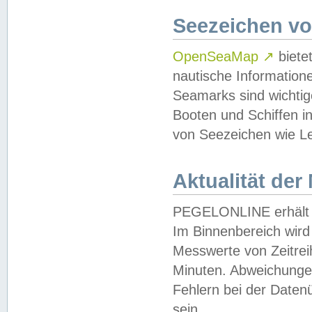
Seezeichen v
OpenSeaMap
↗
biete
nautische Information
Seamarks sind wichtig
Booten und Schiffen i
von Seezeichen wie Le
Aktualität der
PEGELONLINE erhält u
Im Binnenbereich wird 
Messwerte von Zeitreih
Minuten. Abweichungen
Fehlern bei der Daten
sein.