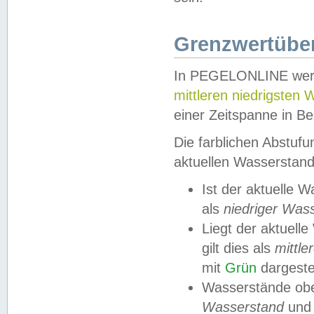
Grenzwertüber
In PEGELONLINE werde
mittleren niedrigsten
einer Zeitspanne in Be
Die farblichen Abstuf
aktuellen Wasserstand
Ist der aktuelle 
als
niedriger Was
Liegt der aktue
gilt dies als
mittle
mit
Grün
dargestel
Wasserstände obe
Wasserstand
und