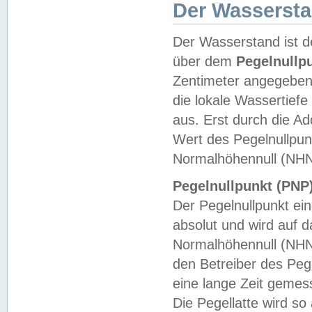
Der Wasserst
Der Wasserstand ist d
über dem
Pegelnullp
Zentimeter angegeben
die lokale Wassertie
aus. Erst durch die A
Wert des Pegelnullpun
Normalhöhennull (NHN
Pegelnullpunkt (PNP)
Der Pegelnullpunkt ei
absolut und wird auf
Normalhöhennull (NHN
den Betreiber des Pege
eine lange Zeit geme
Die Pegellatte wird s