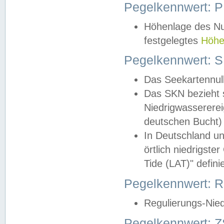
Pegelkennwert: 
Höhenlage des Nul
festgelegtes
Höhe
Pegelkennwert: 
Das Seekartennull
Das SKN bezieht s
Niedrigwassererei
deutschen Bucht) 
In Deutschland un
örtlich niedrigst
Tide (LAT)" definie
Pegelkennwert:
Regulierungs-Nie
Pegelkennwert: Z