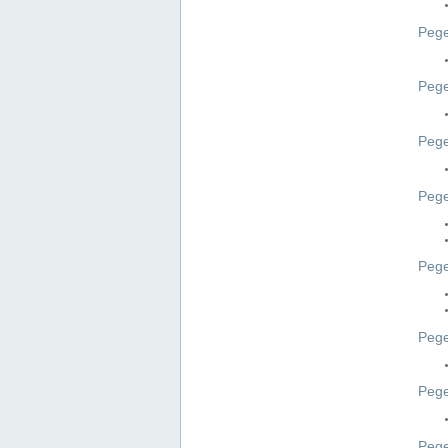
Pege
Pege
Peg
Pege
Pege
Pege
Pege
Peg