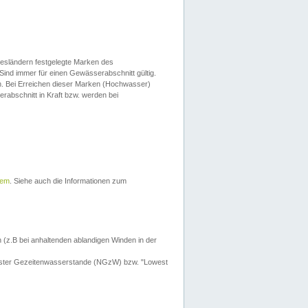
esländern festgelegte Marken des
Sind immer für einen Gewässerabschnitt gültig.
. Bei Erreichen dieser Marken (Hochwasser)
erabschnitt in Kraft bzw. werden bei
tem
. Siehe auch die Informationen zum
 (z.B bei anhaltenden ablandigen Winden in der
drigster Gezeitenwasserstande (NGzW) bzw. "Lowest