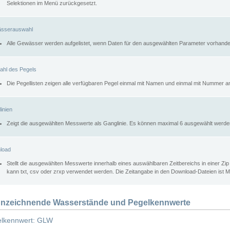
Selektionen im Menü zurückgesetzt.
sserauswahl
Alle Gewässer werden aufgelistet, wenn Daten für den ausgewählten Parameter vorhande
ahl des Pegels
Die Pegellisten zeigen alle verfügbaren Pegel einmal mit Namen und einmal mit Nummer a
inien
Zeigt die ausgewählten Messwerte als Ganglinie. Es können maximal 6 ausgewählt werde
load
Stellt die ausgewählten Messwerte innerhalb eines auswählbaren Zeitbereichs in einer Zi
kann txt, csv oder zrxp verwendet werden. Die Zeitangabe in den Download-Dateien ist 
nzeichnende Wasserstände und Pegelkennwerte
lkennwert: GLW