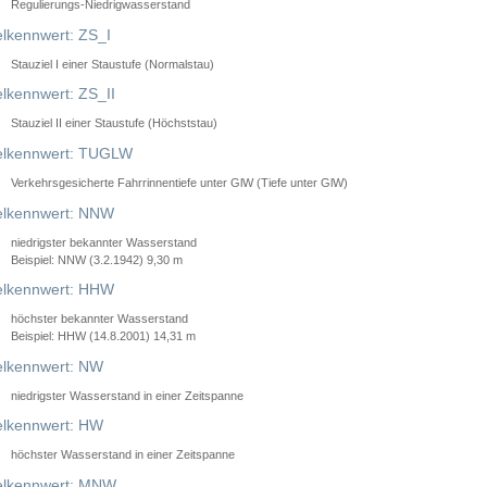
Regulierungs-Niedrigwasserstand
lkennwert: ZS_I
Stauziel I einer Staustufe (Normalstau)
lkennwert: ZS_II
Stauziel II einer Staustufe (Höchststau)
elkennwert: TUGLW
Verkehrsgesicherte Fahrrinnentiefe unter GlW (Tiefe unter GlW)
lkennwert: NNW
niedrigster bekannter Wasserstand
Beispiel: NNW (3.2.1942) 9,30 m
lkennwert: HHW
höchster bekannter Wasserstand
Beispiel: HHW (14.8.2001) 14,31 m
lkennwert: NW
niedrigster Wasserstand in einer Zeitspanne
lkennwert: HW
höchster Wasserstand in einer Zeitspanne
elkennwert: MNW