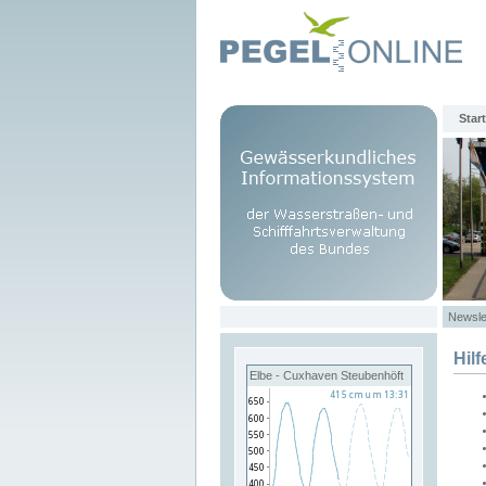
Start
Newsle
Hilf
Elbe - Cuxhaven Steubenhöft