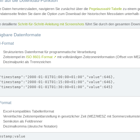
iff auf die Download-Funktion
e Daten herunterzuladen, navigieren Sie zunächst über die
Pegelauswahl-Tabelle
zu einem ge
datenseite finden Sie dann die Option zum Download der historischen Messdaten unterhalb
ne detaillierte
Schritt-für-Schritt-Anleitung mit Screenshots
führt Sie durch den gesamten Down
ügbare Datenformate
-Format
Strukturiertes Datenformat für programmatische Verarbeitung
Zeitstempel im
ISO 8601-Format
↗
mit vollständigen Zeitzoneninformation (Offset von 
Dezimalpunkt als Trennzeichen
"timestamp":"2000-01-01T01:00:00+01:00","value":646},

"timestamp":"2000-01-01T01:15:00+01:00","value":646},

"timestamp":"2000-01-01T01:30:00+01:00","value":645}

Format
Excel-kompatibles Tabellenformat
Vereinfachte Zeitstempeldarstellung in gesetzlicher Zeit (MEZ/MESZ mit Sommerzeitumstel
Semikolon als Feldtrenner
Dezimalkomma (deutsche Notation)
estamp;value
