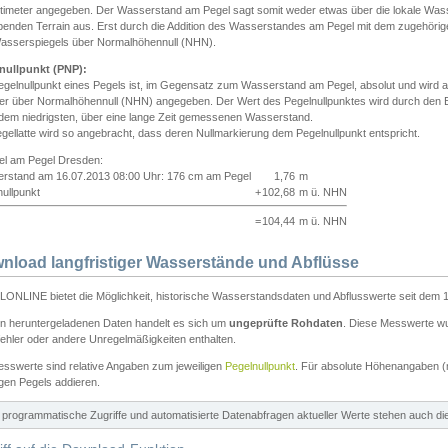
ntimeter angegeben. Der Wasserstand am Pegel sagt somit weder etwas über die lokale Wa
enden Terrain aus. Erst durch die Addition des Wasserstandes am Pegel mit dem zugehörig
asserspiegels über Normalhöhennull (NHN).
nullpunkt (PNP):
egelnullpunkt eines Pegels ist, im Gegensatz zum Wasserstand am Pegel, absolut und wir
ter über Normalhöhennull (NHN) angegeben. Der Wert des Pegelnullpunktes wird durch den Bet
 dem niedrigsten, über eine lange Zeit gemessenen Wasserstand.
gellatte wird so angebracht, dass deren Nullmarkierung dem Pegelnullpunkt entspricht.
iel am Pegel Dresden:
rstand am 16.07.2013 08:00 Uhr: 176 cm am Pegel
1,76
m
ullpunkt
+
102,68
m ü. NHN
=
104,44
m ü. NHN
nload langfristiger Wasserstände und Abflüsse
ONLINE bietet die Möglichkeit, historische Wasserstandsdaten und Abflusswerte seit dem 1
en heruntergeladenen Daten handelt es sich um
ungeprüfte Rohdaten
. Diese Messwerte wur
ehler oder andere Unregelmäßigkeiten enthalten.
esswerte sind relative Angaben zum jeweiligen
Pegelnullpunkt
. Für absolute Höhenangaben 
igen Pegels addieren.
ür programmatische Zugriffe und automatisierte Datenabfragen aktueller Werte stehen auch d