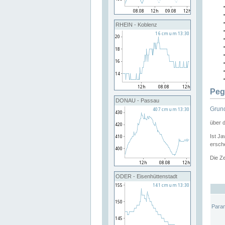
RHEIN - Koblenz
Peg
DONAU - Passau
Grund
über 
Ist Ja
ersche
Die Ze
ODER - Eisenhüttenstadt
Para