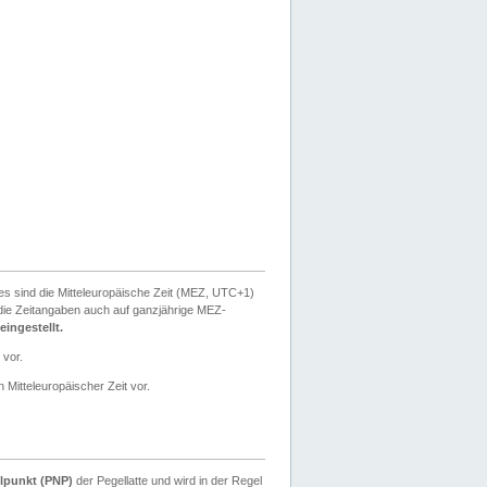
ies sind die Mitteleuropäische Zeit (MEZ, UTC+1)
ie Zeitangaben auch auf ganzjährige MEZ-
ingestellt.
 vor.
 Mitteleuropäischer Zeit vor.
lpunkt (PNP)
der Pegellatte und wird in der Regel