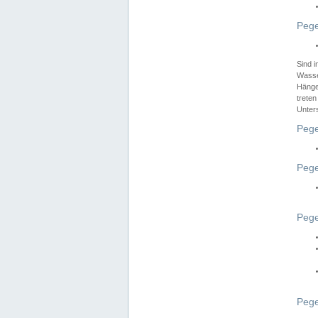
Pege
Sind 
Wasser
Hänge
treten
Unter
Pege
Pege
Pege
Pege