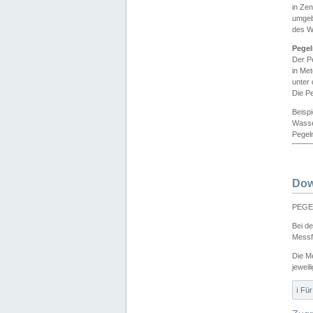
in Ze
umgeb
des W
Pegel
Der P
in Me
unter
Die Pe
Beisp
Wasse
Pegeln
Dow
PEGEL
Bei d
Messf
Die M
jeweil
ℹ️ F