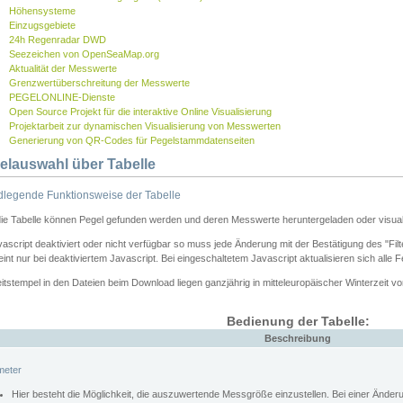
Höhensysteme
Einzugsgebiete
24h Regenradar DWD
Seezeichen von OpenSeaMap.org
Aktualität der Messwerte
Grenzwertüberschreitung der Messwerte
PEGELONLINE-Dienste
Open Source Projekt für die interaktive Online Visualisierung
Projektarbeit zur dynamischen Visualisierung von Messwerten
Generierung von QR-Codes für Pegelstammdatenseiten
elauswahl über Tabelle
legende Funktionsweise der Tabelle
die Tabelle können Pegel gefunden werden und deren Messwerte heruntergeladen oder visuali
vascript deaktiviert oder nicht verfügbar so muss jede Änderung mit der Bestätigung des "Filt
int nur bei deaktiviertem Javascript. Bei eingeschaltetem Javascript aktualisieren sich alle 
itstempel in den Dateien beim Download liegen ganzjährig in mitteleuropäischer Winterzeit vo
Bedienung der Tabelle:
Beschreibung
meter
Hier besteht die Möglichkeit, die auszuwertende Messgröße einzustellen. Bei einer Ände