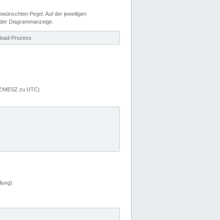
wünschten Pegel. Auf der jeweiligen
 der Diagrammanzeige.
load-Prozess.
MEZ/MESZ zu UTC)
lung)