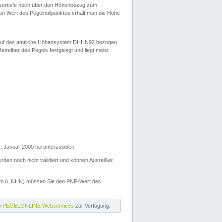
ssertiefe noch über den Höhenbezug zum
en Wert des Pegelnullpunktes erhält man die Höhe
d auf das amtliche Höhensystem DHHN92 bezogen
reiber des Pegels festgelegt und liegt meist
. Januar 2000 herunterzuladen.
den noch nicht validiert und können Ausreißer,
(m ü. NHN) müssen Sie den PNP-Wert des
ie
PEGELONLINE Webservices
zur Verfügung.