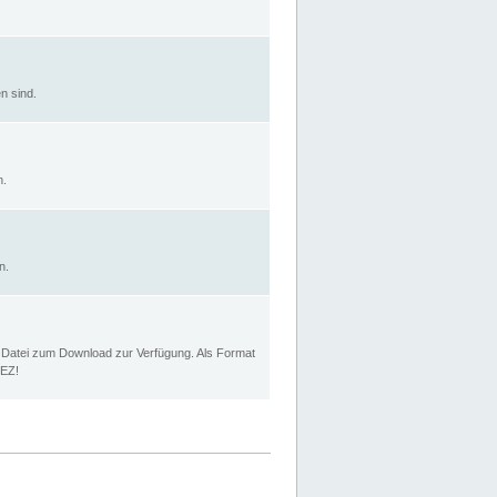
n sind.
n.
n.
p Datei zum Download zur Verfügung. Als Format
MEZ!