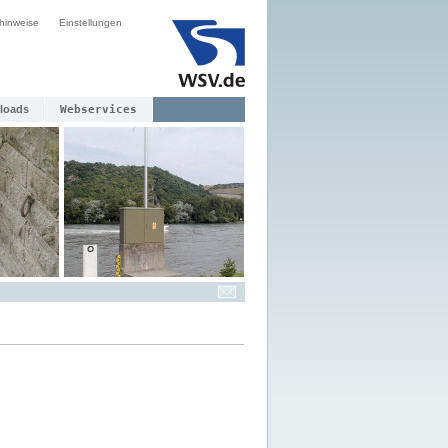
hinweise
Einstellungen
loads
Webservices