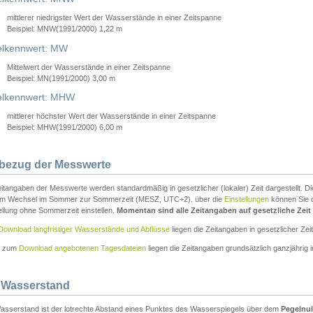
mittlerer niedrigster Wert der Wasserstände in einer Zeitspanne
Beispiel: MNW(1991/2000) 1,22 m
lkennwert: MW
Mittelwert der Wasserstände in einer Zeitspanne
Beispiel: MN(1991/2000) 3,00 m
elkennwert: MHW
mittlerer höchster Wert der Wasserstände in einer Zeitspanne
Beispiel: MHW(1991/2000) 6,00 m
tbezug der Messwerte
itangaben der Messwerte werden standardmäßig in gesetzlicher (lokaler) Zeit dargestellt. D
em Wechsel im Sommer zur Sommerzeit (MESZ, UTC+2). über die
Einstellungen
können Sie d
ellung ohne Sommerzeit einstellen.
Momentan sind alle Zeitangaben auf gesetzliche Zeit e
Download langfristiger Wasserstände und Abflüsse
liegen die Zeitangaben in gesetzlicher Zeit
n zum
Download angebotenen Tagesdateien
liegen die Zeitangaben grundsätzlich ganzjährig in
 Wasserstand
asserstand ist der lotrechte Abstand eines Punktes des Wasserspiegels über dem
Pegelnul