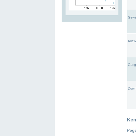
Gewä
Ausw
Gangl
Down
Ken
Pege