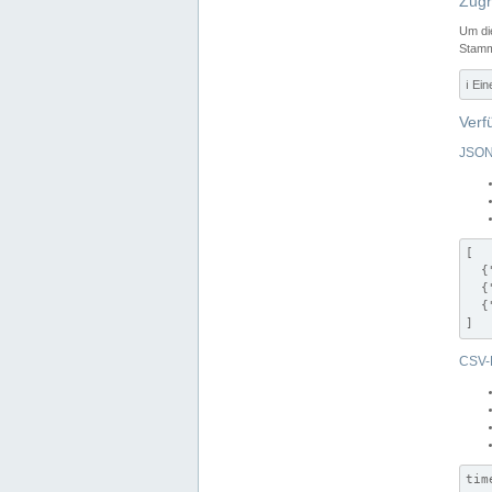
Zugr
Um di
Stamm
ℹ️ Ei
Verf
JSON
[

  {
  {
  {
]
CSV-
tim