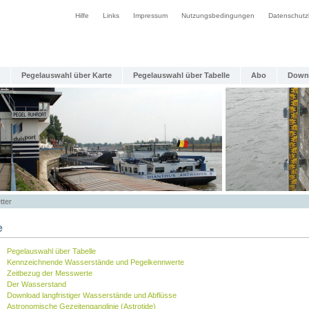
Hilfe
Links
Impressum
Nutzungsbedingungen
Datenschutz
Pegelauswahl über Karte
Pegelauswahl über Tabelle
Abo
Down
tter
e
Pegelauswahl über Tabelle
Kennzeichnende Wasserstände und Pegelkennwerte
Zeitbezug der Messwerte
Der Wasserstand
Download langfristiger Wasserstände und Abflüsse
Astronomische Gezeitenganglinie (Astrotide)