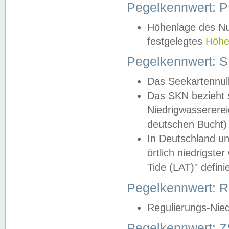
Pegelkennwert: 
Höhenlage des Nul
festgelegtes
Höhe
Pegelkennwert: 
Das Seekartennull
Das SKN bezieht s
Niedrigwassererei
deutschen Bucht) 
In Deutschland un
örtlich niedrigst
Tide (LAT)" definie
Pegelkennwert:
Regulierungs-Nie
Pegelkennwert: Z