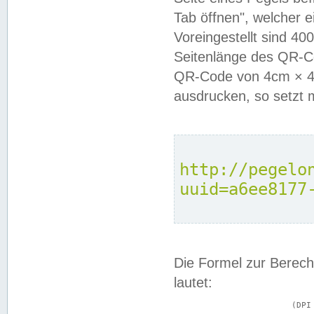
Tab öffnen", welcher 
Voreingestellt sind 4
Seitenlänge des QR-C
QR-Code von 4cm × 4c
ausdrucken, so setzt 
http://pegelo
uuid=a6ee8177
Die Formel zur Berech
lautet:
			(DPI × Druckkantenlänge in cm) ÷ 2,54 = Kantenlänge in Pixel
