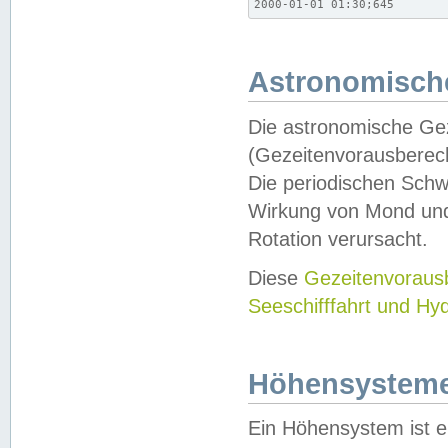
2000-01-01 01:30;645
Astronomische
Die astronomische Gez
(Gezeitenvorausberec
Die periodischen Schw
Wirkung von Mond und
Rotation verursacht.
Diese
Gezeitenvorau
Seeschifffahrt und Hy
Höhensystem
Ein Höhensystem ist e