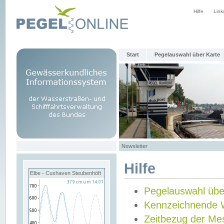
Hilfe
Link
Start
Pegelauswahl über Karte
Newsletter
Hilfe
Elbe - Cuxhaven Steubenhöft
Pegelauswahl übe
Kennzeichnende 
Zeitbezug der Me