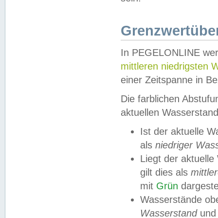
Grenzwertüber
In PEGELONLINE werde
mittleren niedrigsten
einer Zeitspanne in Be
Die farblichen Abstuf
aktuellen Wasserstand
Ist der aktuelle 
als
niedriger Was
Liegt der aktue
gilt dies als
mittle
mit
Grün
dargestel
Wasserstände obe
Wasserstand
und