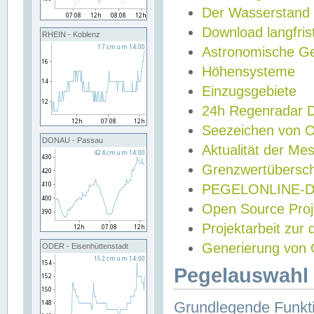
Der Wasserstand
Download langfris
RHEIN - Koblenz
Astronomische Gez
Höhensysteme
Einzugsgebiete
24h Regenradar
Seezeichen von 
DONAU - Passau
Aktualität der Me
Grenzwertübersch
PEGELONLINE-Di
Open Source Projek
Projektarbeit zur
Generierung von 
ODER - Eisenhüttenstadt
Pegelauswahl 
Grundlegende Funkti