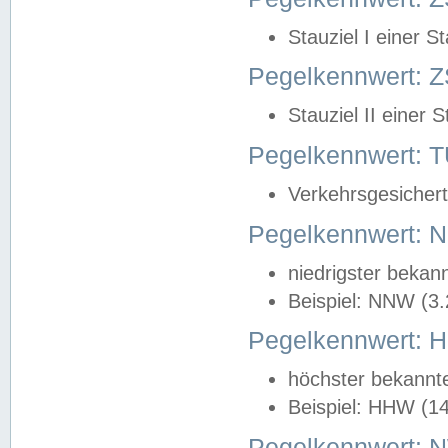
Stauziel I einer S
Pegelkennwert: Z
Stauziel II einer 
Pegelkennwert:
Verkehrsgesichert
Pegelkennwert:
niedrigster bekan
Beispiel: NNW (3
Pegelkennwert:
höchster bekannt
Beispiel: HHW (1
Pegelkennwert: 