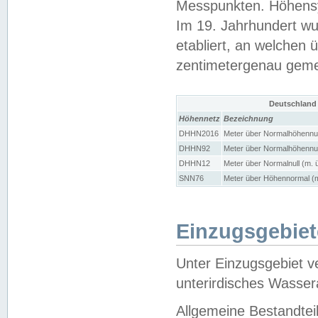
Messpunkten. Höhensy
Im 19. Jahrhundert wu
etabliert, an welchen 
zentimetergenau gem
Deutschland
Höhennetz
Bezeichnung
DHHN2016
Meter über Normalhöhennul
DHHN92
Meter über Normalhöhennul
DHHN12
Meter über Normalnull (m. 
SNN76
Meter über Höhennormal (m
Einzugsgebiet
Unter Einzugsgebiet v
unterirdisches Wasser
Allgemeine Bestandtei