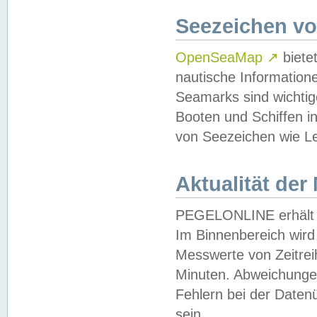
Seezeichen v
OpenSeaMap
↗
biete
nautische Information
Seamarks sind wichtig
Booten und Schiffen i
von Seezeichen wie Le
Aktualität der
PEGELONLINE erhält u
Im Binnenbereich wird 
Messwerte von Zeitreih
Minuten. Abweichungen
Fehlern bei der Daten
sein.