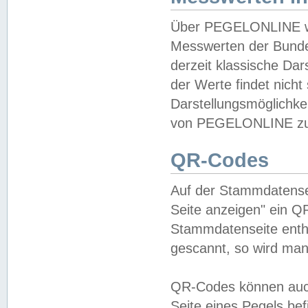
Über PEGELONLINE wer
Messwerten der Bundes
derzeit klassische Da
der Werte findet nicht 
Darstellungsmöglichkei
von PEGELONLINE zu 
QR-Codes
Auf der Stammdatensei
Seite anzeigen" ein Q
Stammdatenseite enthä
gescannt, so wird man
QR-Codes können auc
Seite eines Pegels be