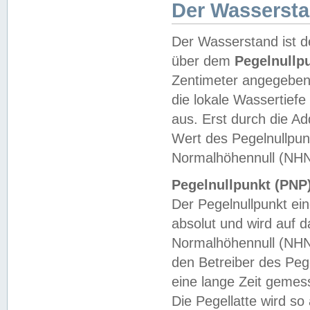
Der Wasserst
Der Wasserstand ist d
über dem
Pegelnullp
Zentimeter angegeben
die lokale Wassertie
aus. Erst durch die A
Wert des Pegelnullpun
Normalhöhennull (NHN
Pegelnullpunkt (PNP)
Der Pegelnullpunkt ei
absolut und wird auf
Normalhöhennull (NHN
den Betreiber des Pege
eine lange Zeit geme
Die Pegellatte wird s