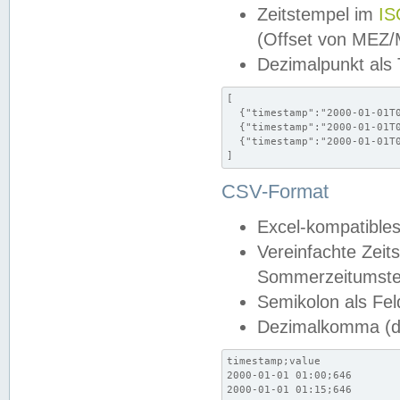
Zeitstempel im
IS
(Offset von MEZ
Dezimalpunkt als
[

  {"timestamp":"2000-01-01T0
  {"timestamp":"2000-01-01T0
  {"timestamp":"2000-01-01T0
]
CSV-Format
Excel-kompatibles
Vereinfachte Zeit
Sommerzeitumstel
Semikolon als Fel
Dezimalkomma (de
timestamp;value

2000-01-01 01:00;646

2000-01-01 01:15;646
