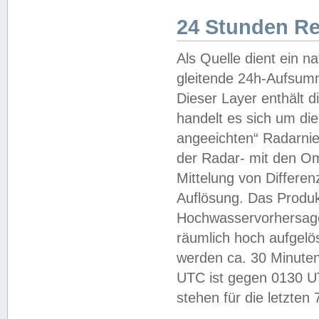
24 Stunden R
Als Quelle dient ein n
gleitende 24h-Aufsum
Dieser Layer enthält
handelt es sich um di
angeeichten“ Radarnie
der Radar- mit den O
Mittelung von Differe
Auflösung. Das Produk
Hochwasservorhersagez
räumlich hoch aufgelö
werden ca. 30 Minuten
UTC ist gegen 0130 UTC
stehen für die letzten