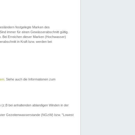
esländern festgelegte Marken des
Sind immer für einen Gewässerabschnitt gültig.
. Bei Erreichen dieser Marken (Hochwasser)
erabschnitt in Kraft bzw. werden bei
tem
. Siehe auch die Informationen zum
 (z.B bei anhaltenden ablandigen Winden in der
drigster Gezeitenwasserstande (NGzW) bzw. "Lowest