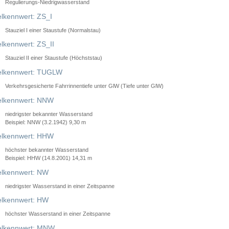
Regulierungs-Niedrigwasserstand
lkennwert: ZS_I
Stauziel I einer Staustufe (Normalstau)
lkennwert: ZS_II
Stauziel II einer Staustufe (Höchststau)
elkennwert: TUGLW
Verkehrsgesicherte Fahrrinnentiefe unter GlW (Tiefe unter GlW)
lkennwert: NNW
niedrigster bekannter Wasserstand
Beispiel: NNW (3.2.1942) 9,30 m
lkennwert: HHW
höchster bekannter Wasserstand
Beispiel: HHW (14.8.2001) 14,31 m
lkennwert: NW
niedrigster Wasserstand in einer Zeitspanne
lkennwert: HW
höchster Wasserstand in einer Zeitspanne
elkennwert: MNW