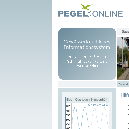
Start
Newsle
Hilf
Elbe - Cuxhaven Steubenhöft