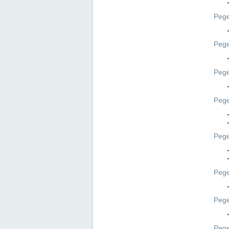
Pege
Pege
Peg
Pege
Pege
Pege
Pege
Peg