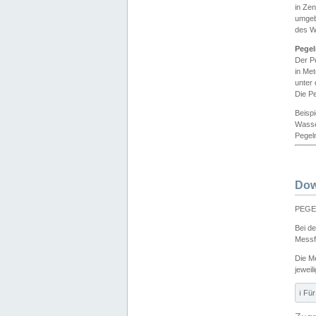
in Ze
umgeb
des W
Pegel
Der P
in Me
unter
Die Pe
Beisp
Wasse
Pegeln
Dow
PEGEL
Bei d
Messf
Die M
jeweil
ℹ️ F