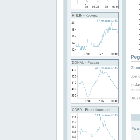
RHEIN - Koblenz
Peg
DONAU - Passau
Grund
über 
Ist Ja
ersche
Die Ze
ODER - Eisenhüttenstadt
Para