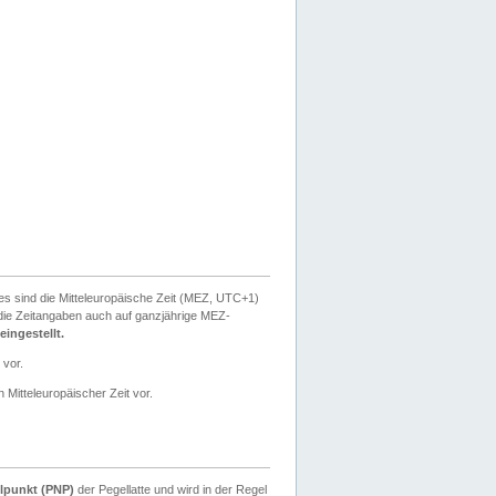
ies sind die Mitteleuropäische Zeit (MEZ, UTC+1)
ie Zeitangaben auch auf ganzjährige MEZ-
ingestellt.
 vor.
 Mitteleuropäischer Zeit vor.
lpunkt (PNP)
der Pegellatte und wird in der Regel