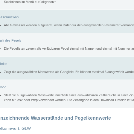
Selektionen im Menü zurückgesetzt.
sserauswahl
Alle Gewässer werden aufgelistet, wenn Daten für den ausgewählten Parameter vorhande
ahl des Pegels
Die Pegellisten zeigen alle verfügbaren Pegel einmal mit Namen und einmal mit Nummer a
inien
Zeigt die ausgewählten Messwerte als Ganglinie. Es können maximal 6 ausgewählt werde
load
Stellt die ausgewählten Messwerte innerhalb eines auswählbaren Zeitbereichs in einer Zi
kann txt, csv oder zrxp verwendet werden. Die Zeitangabe in den Download-Dateien ist 
nzeichnende Wasserstände und Pegelkennwerte
lkennwert: GLW