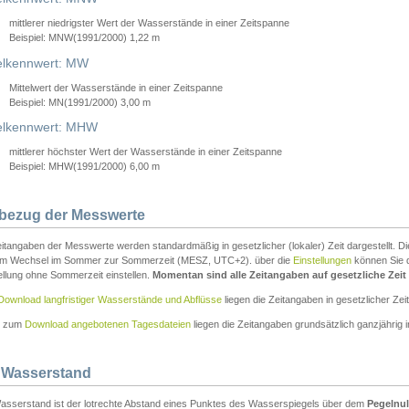
mittlerer niedrigster Wert der Wasserstände in einer Zeitspanne
Beispiel: MNW(1991/2000) 1,22 m
lkennwert: MW
Mittelwert der Wasserstände in einer Zeitspanne
Beispiel: MN(1991/2000) 3,00 m
elkennwert: MHW
mittlerer höchster Wert der Wasserstände in einer Zeitspanne
Beispiel: MHW(1991/2000) 6,00 m
tbezug der Messwerte
itangaben der Messwerte werden standardmäßig in gesetzlicher (lokaler) Zeit dargestellt. D
em Wechsel im Sommer zur Sommerzeit (MESZ, UTC+2). über die
Einstellungen
können Sie d
ellung ohne Sommerzeit einstellen.
Momentan sind alle Zeitangaben auf gesetzliche Zeit e
Download langfristiger Wasserstände und Abflüsse
liegen die Zeitangaben in gesetzlicher Zeit
n zum
Download angebotenen Tagesdateien
liegen die Zeitangaben grundsätzlich ganzjährig in
 Wasserstand
asserstand ist der lotrechte Abstand eines Punktes des Wasserspiegels über dem
Pegelnul