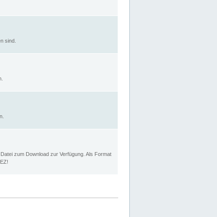
n sind.
n.
n.
p Datei zum Download zur Verfügung. Als Format
MEZ!