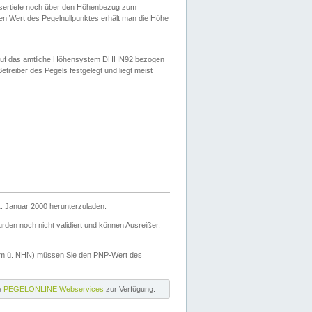
ssertiefe noch über den Höhenbezug zum
en Wert des Pegelnullpunktes erhält man die Höhe
d auf das amtliche Höhensystem DHHN92 bezogen
reiber des Pegels festgelegt und liegt meist
. Januar 2000 herunterzuladen.
den noch nicht validiert und können Ausreißer,
(m ü. NHN) müssen Sie den PNP-Wert des
ie
PEGELONLINE Webservices
zur Verfügung.