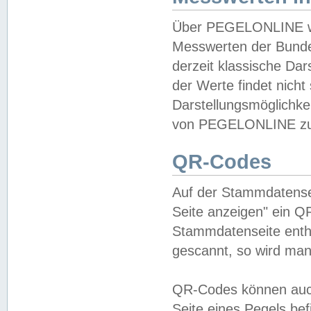
Über PEGELONLINE wer
Messwerten der Bundes
derzeit klassische Da
der Werte findet nicht 
Darstellungsmöglichkei
von PEGELONLINE zu 
QR-Codes
Auf der Stammdatensei
Seite anzeigen" ein Q
Stammdatenseite enthä
gescannt, so wird man
QR-Codes können auc
Seite eines Pegels be