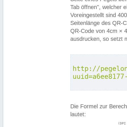
Tab öffnen", welcher 
Voreingestellt sind 4
Seitenlänge des QR-C
QR-Code von 4cm × 4c
ausdrucken, so setzt 
http://pegelo
uuid=a6ee8177
Die Formel zur Berech
lautet:
			(DPI × Druckkantenlänge in cm) ÷ 2,54 = Kantenlänge in Pixel
