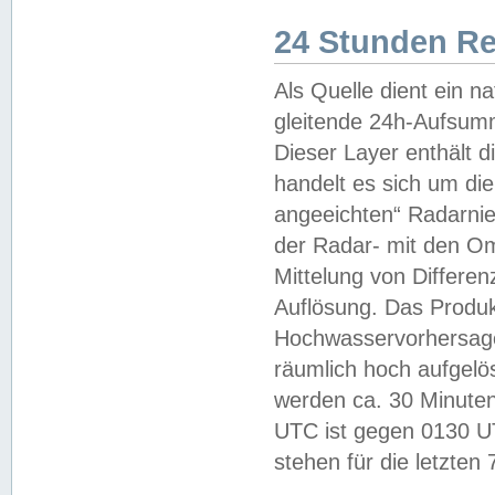
24 Stunden R
Als Quelle dient ein n
gleitende 24h-Aufsum
Dieser Layer enthält
handelt es sich um di
angeeichten“ Radarnie
der Radar- mit den O
Mittelung von Differe
Auflösung. Das Produk
Hochwasservorhersagez
räumlich hoch aufgelö
werden ca. 30 Minuten
UTC ist gegen 0130 UTC
stehen für die letzten