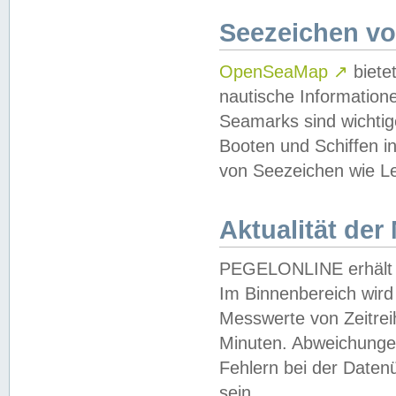
Seezeichen v
OpenSeaMap
↗
biete
nautische Information
Seamarks sind wichtig
Booten und Schiffen i
von Seezeichen wie Le
Aktualität der
PEGELONLINE erhält u
Im Binnenbereich wird 
Messwerte von Zeitreih
Minuten. Abweichungen
Fehlern bei der Daten
sein.