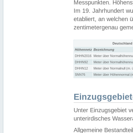
Messpunkten. Höhensy
Im 19. Jahrhundert wu
etabliert, an welchen 
zentimetergenau gem
Deutschland
Höhennetz
Bezeichnung
DHHN2016
Meter über Normalhöhennul
DHHN92
Meter über Normalhöhennul
DHHN12
Meter über Normalnull (m. 
SNN76
Meter über Höhennormal (m
Einzugsgebiet
Unter Einzugsgebiet v
unterirdisches Wasser
Allgemeine Bestandtei