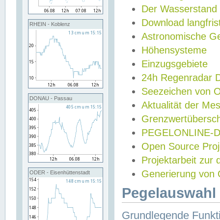
Der Wasserstand
Download langfris
RHEIN - Koblenz
Astronomische Gez
Höhensysteme
Einzugsgebiete
24h Regenradar
Seezeichen von 
DONAU - Passau
Aktualität der Me
Grenzwertübersch
PEGELONLINE-Di
Open Source Projek
Projektarbeit zur
Generierung von 
ODER - Eisenhüttenstadt
Pegelauswahl 
Grundlegende Funkti