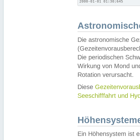
2000-01-01 01:30;645
Astronomische
Die astronomische Gez
(Gezeitenvorausberec
Die periodischen Schw
Wirkung von Mond und
Rotation verursacht.
Diese
Gezeitenvorau
Seeschifffahrt und Hy
Höhensystem
Ein Höhensystem ist e