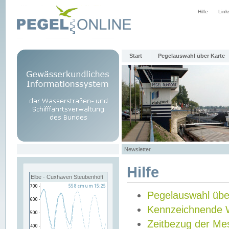
Hilfe
Link
Start
Pegelauswahl über Karte
Newsletter
Hilfe
Elbe - Cuxhaven Steubenhöft
Pegelauswahl übe
Kennzeichnende 
Zeitbezug der Me