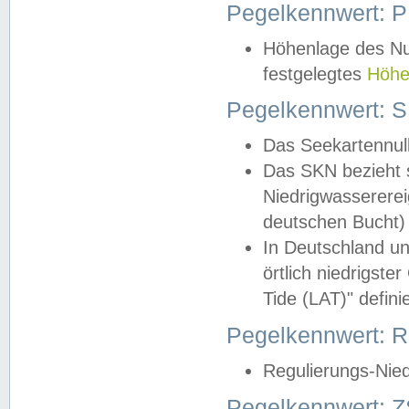
Pegelkennwert: 
Höhenlage des Nul
festgelegtes
Höhe
Pegelkennwert: 
Das Seekartennull
Das SKN bezieht s
Niedrigwassererei
deutschen Bucht) 
In Deutschland un
örtlich niedrigst
Tide (LAT)" definie
Pegelkennwert:
Regulierungs-Nie
Pegelkennwert: Z