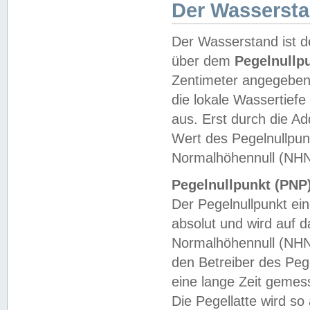
Der Wasserst
Der Wasserstand ist d
über dem
Pegelnullp
Zentimeter angegeben
die lokale Wassertie
aus. Erst durch die A
Wert des Pegelnullpun
Normalhöhennull (NHN
Pegelnullpunkt (PNP)
Der Pegelnullpunkt ei
absolut und wird auf
Normalhöhennull (NHN
den Betreiber des Pege
eine lange Zeit geme
Die Pegellatte wird s