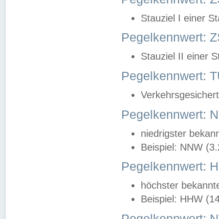
Stauziel I einer S
Pegelkennwert: Z
Stauziel II einer 
Pegelkennwert:
Verkehrsgesichert
Pegelkennwert:
niedrigster bekan
Beispiel: NNW (3
Pegelkennwert:
höchster bekannt
Beispiel: HHW (1
Pegelkennwert: 