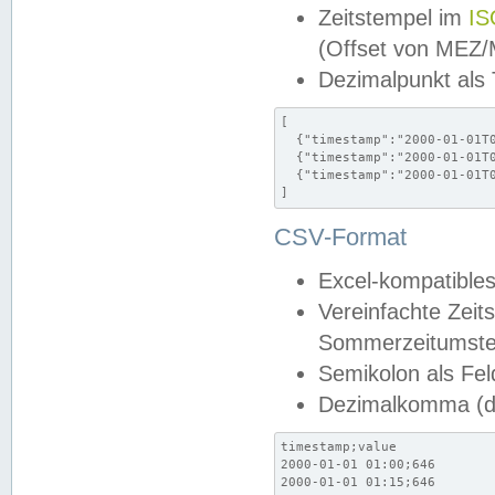
Zeitstempel im
IS
(Offset von MEZ
Dezimalpunkt als
[

  {"timestamp":"2000-01-01T0
  {"timestamp":"2000-01-01T0
  {"timestamp":"2000-01-01T0
]
CSV-Format
Excel-kompatibles
Vereinfachte Zeit
Sommerzeitumstel
Semikolon als Fel
Dezimalkomma (de
timestamp;value

2000-01-01 01:00;646

2000-01-01 01:15;646
