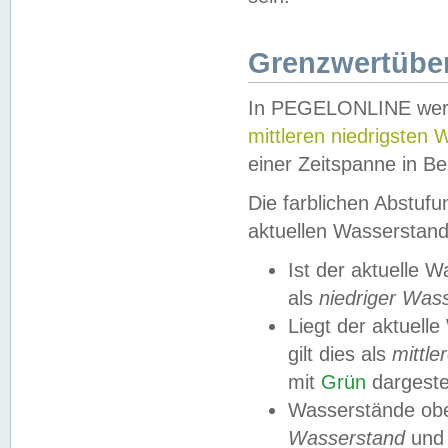
Grenzwertüber
In PEGELONLINE werde
mittleren niedrigsten
einer Zeitspanne in Be
Die farblichen Abstuf
aktuellen Wasserstand
Ist der aktuelle 
als
niedriger Was
Liegt der aktue
gilt dies als
mittle
mit
Grün
dargestel
Wasserstände obe
Wasserstand
und