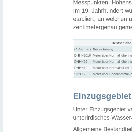
Messpunkten. Höhensy
Im 19. Jahrhundert wu
etabliert, an welchen 
zentimetergenau gem
Deutschland
Höhennetz
Bezeichnung
DHHN2016
Meter über Normalhöhennul
DHHN92
Meter über Normalhöhennul
DHHN12
Meter über Normalnull (m. 
SNN76
Meter über Höhennormal (m
Einzugsgebiet
Unter Einzugsgebiet v
unterirdisches Wasser
Allgemeine Bestandtei