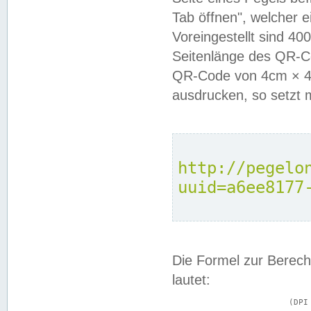
Tab öffnen", welcher 
Voreingestellt sind 4
Seitenlänge des QR-C
QR-Code von 4cm × 4c
ausdrucken, so setzt 
http://pegelo
uuid=a6ee8177
Die Formel zur Berech
lautet:
			(DPI × Druckkantenlänge in cm) ÷ 2,54 = Kantenlänge in Pixel
