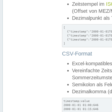
Zeitstempel im
IS
(Offset von MEZ
Dezimalpunkt als
[

  {"timestamp":"2000-01-01T0
  {"timestamp":"2000-01-01T0
  {"timestamp":"2000-01-01T0
]
CSV-Format
Excel-kompatibles
Vereinfachte Zeit
Sommerzeitumstel
Semikolon als Fel
Dezimalkomma (de
timestamp;value

2000-01-01 01:00;646

2000-01-01 01:15;646
