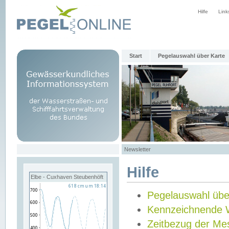
Hilfe
Link
Start
Pegelauswahl über Karte
Newsletter
Hilfe
Elbe - Cuxhaven Steubenhöft
Pegelauswahl übe
Kennzeichnende 
Zeitbezug der Me