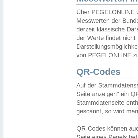
Über PEGELONLINE wer
Messwerten der Bundes
derzeit klassische Da
der Werte findet nicht 
Darstellungsmöglichkei
von PEGELONLINE zu 
QR-Codes
Auf der Stammdatensei
Seite anzeigen" ein Q
Stammdatenseite enthä
gescannt, so wird man
QR-Codes können auc
Seite eines Pegels be