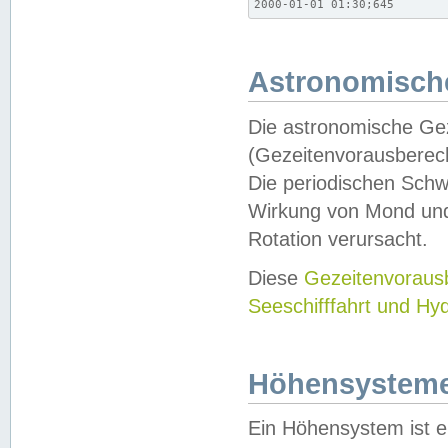
2000-01-01 01:30;645
Astronomische
Die astronomische Gez
(Gezeitenvorausberec
Die periodischen Schw
Wirkung von Mond und
Rotation verursacht.
Diese
Gezeitenvorau
Seeschifffahrt und Hy
Höhensystem
Ein Höhensystem ist e