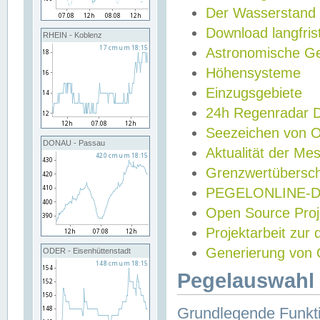
Der Wasserstand
Download langfris
RHEIN - Koblenz
Astronomische Gez
Höhensysteme
Einzugsgebiete
24h Regenradar
Seezeichen von 
DONAU - Passau
Aktualität der Me
Grenzwertübersch
PEGELONLINE-Di
Open Source Projek
Projektarbeit zur
Generierung von 
ODER - Eisenhüttenstadt
Pegelauswahl 
Grundlegende Funkti