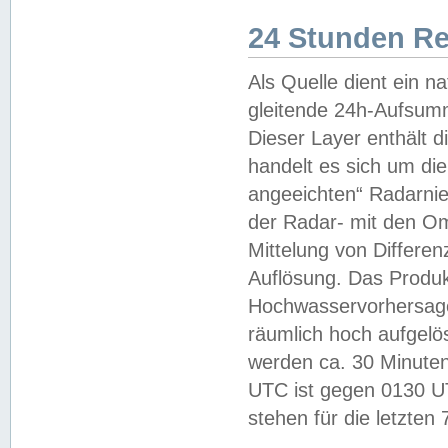
24 Stunden R
Als Quelle dient ein n
gleitende 24h-Aufsum
Dieser Layer enthält
handelt es sich um di
angeeichten“ Radarnie
der Radar- mit den O
Mittelung von Differe
Auflösung. Das Produk
Hochwasservorhersagez
räumlich hoch aufgelö
werden ca. 30 Minuten
UTC ist gegen 0130 UTC
stehen für die letzten