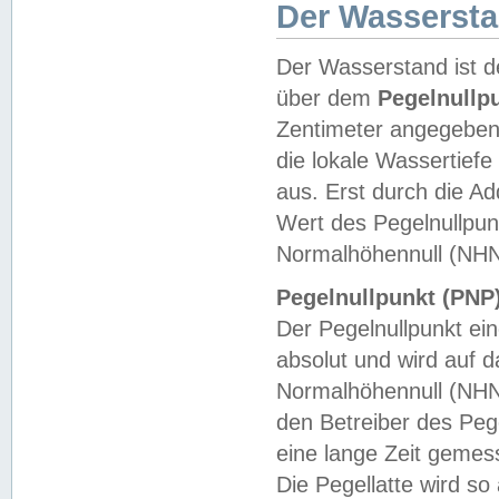
Der Wasserst
Der Wasserstand ist d
über dem
Pegelnullp
Zentimeter angegeben
die lokale Wassertie
aus. Erst durch die A
Wert des Pegelnullpun
Normalhöhennull (NHN
Pegelnullpunkt (PNP)
Der Pegelnullpunkt ei
absolut und wird auf
Normalhöhennull (NHN
den Betreiber des Pege
eine lange Zeit geme
Die Pegellatte wird s