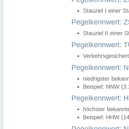
Stauziel I einer S
Pegelkennwert: Z
Stauziel II einer 
Pegelkennwert:
Verkehrsgesichert
Pegelkennwert:
niedrigster bekan
Beispiel: NNW (3
Pegelkennwert:
höchster bekannt
Beispiel: HHW (1
Pegelkennwert: 