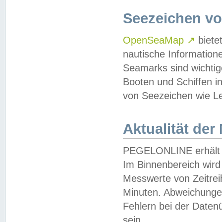
Seezeichen v
OpenSeaMap
↗
biete
nautische Information
Seamarks sind wichtig
Booten und Schiffen i
von Seezeichen wie Le
Aktualität der
PEGELONLINE erhält u
Im Binnenbereich wird 
Messwerte von Zeitreih
Minuten. Abweichungen
Fehlern bei der Daten
sein.