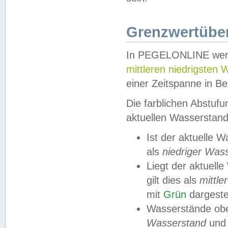
Grenzwertüber
In PEGELONLINE werde
mittleren niedrigsten
einer Zeitspanne in Be
Die farblichen Abstuf
aktuellen Wasserstand
Ist der aktuelle 
als
niedriger Was
Liegt der aktue
gilt dies als
mittle
mit
Grün
dargestel
Wasserstände obe
Wasserstand
und