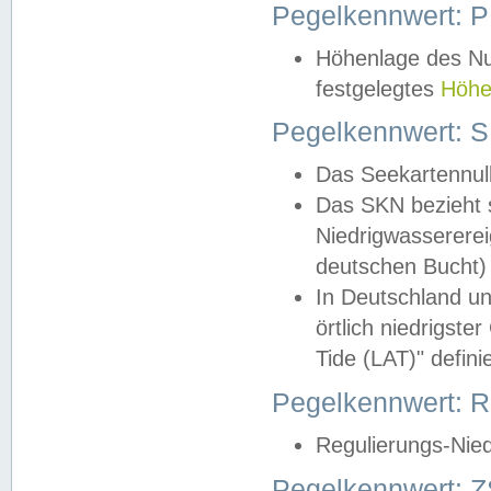
Pegelkennwert: 
Höhenlage des Nul
festgelegtes
Höhe
Pegelkennwert: 
Das Seekartennull
Das SKN bezieht s
Niedrigwassererei
deutschen Bucht) 
In Deutschland un
örtlich niedrigst
Tide (LAT)" definie
Pegelkennwert:
Regulierungs-Nie
Pegelkennwert: Z