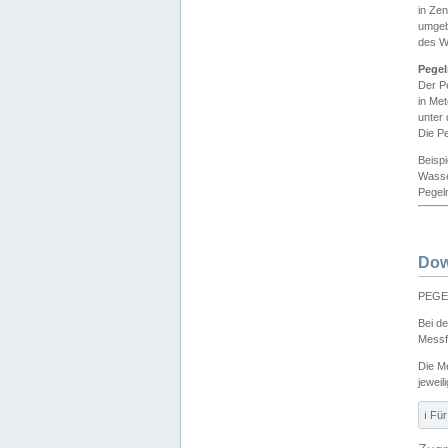
in Ze
umgeb
des W
Pegel
Der P
in Me
unter
Die Pe
Beisp
Wasse
Pegeln
Dow
PEGEL
Bei d
Messf
Die M
jeweil
ℹ️ F