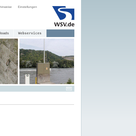
hinweise
Einstellungen
loads
Webservices