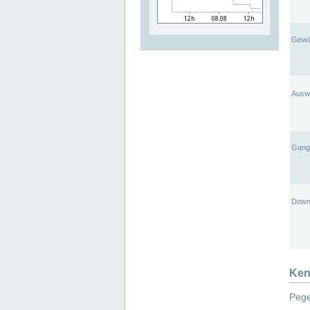
Gewä
Ausw
Gangl
Down
Ken
Pege