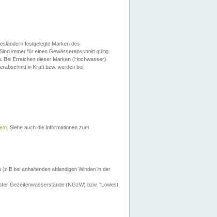
esländern festgelegte Marken des
Sind immer für einen Gewässerabschnitt gültig.
. Bei Erreichen dieser Marken (Hochwasser)
erabschnitt in Kraft bzw. werden bei
tem
. Siehe auch die Informationen zum
 (z.B bei anhaltenden ablandigen Winden in der
drigster Gezeitenwasserstande (NGzW) bzw. "Lowest