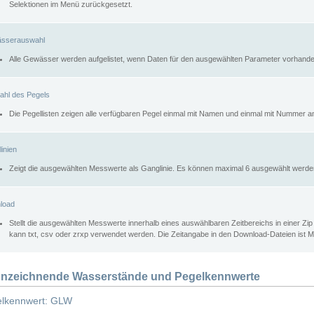
Selektionen im Menü zurückgesetzt.
sserauswahl
Alle Gewässer werden aufgelistet, wenn Daten für den ausgewählten Parameter vorhande
ahl des Pegels
Die Pegellisten zeigen alle verfügbaren Pegel einmal mit Namen und einmal mit Nummer a
inien
Zeigt die ausgewählten Messwerte als Ganglinie. Es können maximal 6 ausgewählt werde
load
Stellt die ausgewählten Messwerte innerhalb eines auswählbaren Zeitbereichs in einer Zi
kann txt, csv oder zrxp verwendet werden. Die Zeitangabe in den Download-Dateien ist 
nzeichnende Wasserstände und Pegelkennwerte
lkennwert: GLW