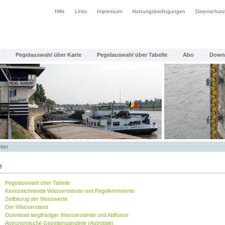
Hilfe
Links
Impressum
Nutzungsbedingungen
Datenschutz
Pegelauswahl über Karte
Pegelauswahl über Tabelle
Abo
Down
tter
e
Pegelauswahl über Tabelle
Kennzeichnende Wasserstände und Pegelkennwerte
Zeitbezug der Messwerte
Der Wasserstand
Download langfristiger Wasserstände und Abflüsse
Astronomische Gezeitenganglinie (Astrotide)