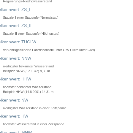
Regulierungs-Niedrigwasserstand
lkennwert: ZS_I
Stauziel I einer Staustufe (Normalstau)
lkennwert: ZS_II
Stauziel II einer Staustufe (Höchststau)
elkennwert: TUGLW
Verkehrsgesicherte Fahrrinnentiefe unter GlW (Tiefe unter GlW)
lkennwert: NNW
niedrigster bekannter Wasserstand
Beispiel: NNW (3.2.1942) 9,30 m
lkennwert: HHW
höchster bekannter Wasserstand
Beispiel: HHW (14.8.2001) 14,31 m
lkennwert: NW
niedrigster Wasserstand in einer Zeitspanne
lkennwert: HW
höchster Wasserstand in einer Zeitspanne
elkennwert: MNW