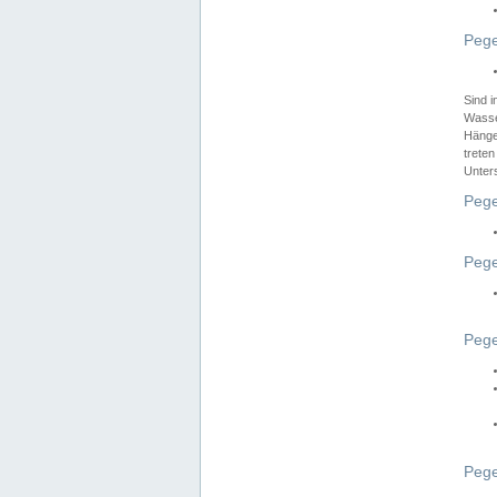
Pege
Sind 
Wasser
Hänge
treten
Unter
Pege
Pege
Pege
Pege