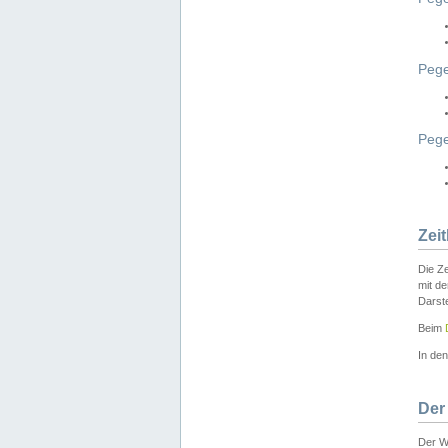
Pege
Peg
Zei
Die Ze
mit d
Darst
Beim
In de
Der
Der W