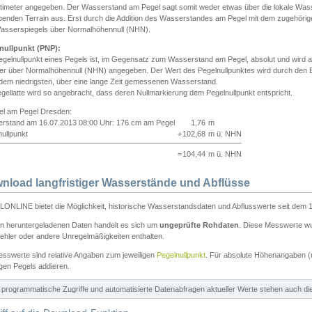
ntimeter angegeben. Der Wasserstand am Pegel sagt somit weder etwas über die lokale Wa
enden Terrain aus. Erst durch die Addition des Wasserstandes am Pegel mit dem zugehörig
asserspiegels über Normalhöhennull (NHN).
nullpunkt (PNP):
egelnullpunkt eines Pegels ist, im Gegensatz zum Wasserstand am Pegel, absolut und wir
ter über Normalhöhennull (NHN) angegeben. Der Wert des Pegelnullpunktes wird durch den Bet
 dem niedrigsten, über eine lange Zeit gemessenen Wasserstand.
gellatte wird so angebracht, dass deren Nullmarkierung dem Pegelnullpunkt entspricht.
iel am Pegel Dresden:
rstand am 16.07.2013 08:00 Uhr: 176 cm am Pegel
1,76
m
ullpunkt
+
102,68
m ü. NHN
=
104,44
m ü. NHN
nload langfristiger Wasserstände und Abflüsse
ONLINE bietet die Möglichkeit, historische Wasserstandsdaten und Abflusswerte seit dem 1
en heruntergeladenen Daten handelt es sich um
ungeprüfte Rohdaten
. Diese Messwerte wur
ehler oder andere Unregelmäßigkeiten enthalten.
esswerte sind relative Angaben zum jeweiligen
Pegelnullpunkt
. Für absolute Höhenangaben 
igen Pegels addieren.
ür programmatische Zugriffe und automatisierte Datenabfragen aktueller Werte stehen auch d