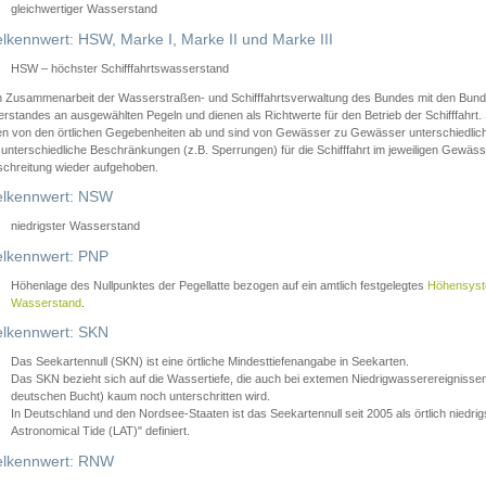
gleichwertiger Wasserstand
lkennwert: HSW, Marke I, Marke II und Marke III
HSW – höchster Schifffahrtswasserstand
in Zusammenarbeit der Wasserstraßen- und Schifffahrtsverwaltung des Bundes mit den Bund
standes an ausgewählten Pegeln und dienen als Richtwerte für den Betrieb der Schifffahrt. 
n von den örtlichen Gegebenheiten ab und sind von Gewässer zu Gewässer unterschiedlich
 unterschiedliche Beschränkungen (z.B. Sperrungen) für die Schifffahrt im jeweiligen Gewäss
schreitung wieder aufgehoben.
lkennwert: NSW
niedrigster Wasserstand
lkennwert: PNP
Höhenlage des Nullpunktes der Pegellatte bezogen auf ein amtlich festgelegtes
Höhensys
Wasserstand
.
lkennwert: SKN
Das Seekartennull (SKN) ist eine örtliche Mindesttiefenangabe in Seekarten.
Das SKN bezieht sich auf die Wassertiefe, die auch bei extemen Niedrigwasserereignissen
deutschen Bucht) kaum noch unterschritten wird.
In Deutschland und den Nordsee-Staaten ist das Seekartennull seit 2005 als örtlich nie
Astronomical Tide (LAT)" definiert.
lkennwert: RNW