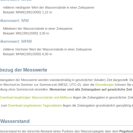
mittlerer niedrigster Wert der Wasserstände in einer Zeitspanne
Beispiel: MNW(1991/2000) 1,22 m
lkennwert: MW
Mittelwert der Wasserstände in einer Zeitspanne
Beispiel: MN(1991/2000) 3,00 m
elkennwert: MHW
mittlerer höchster Wert der Wasserstände in einer Zeitspanne
Beispiel: MHW(1991/2000) 6,00 m
tbezug der Messwerte
itangaben der Messwerte werden standardmäßig in gesetzlicher (lokaler) Zeit dargestellt. D
em Wechsel im Sommer zur Sommerzeit (MESZ, UTC+2). über die
Einstellungen
können Sie d
ellung ohne Sommerzeit einstellen.
Momentan sind alle Zeitangaben auf gesetzliche Zeit e
Download langfristiger Wasserstände und Abflüsse
liegen die Zeitangaben in gesetzlicher Zeit
n zum
Download angebotenen Tagesdateien
liegen die Zeitangaben grundsätzlich ganzjährig in
 Wasserstand
asserstand ist der lotrechte Abstand eines Punktes des Wasserspiegels über dem
Pegelnul