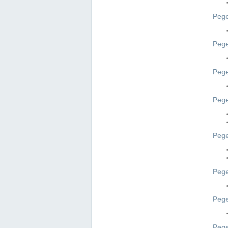
Pege
Pege
Peg
Pege
Pege
Pege
Pege
Peg