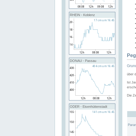
RHEIN - Koblenz
Peg
DONAU - Passau
Grund
über 
Ist Ja
ersche
Die Ze
ODER - Eisenhüttenstadt
Para