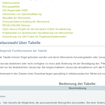
Höhensysteme
Einzugsgebiete
24h Regenradar DWD
Seezeichen von OpenSeaMap.org
Aktualität der Messwerte
Grenzwertüberschreitung der Messwerte
PEGELONLINE-Dienste
Open Source Projekt für die interaktive Online Visualisierung
Projektarbeit zur dynamischen Visualisierung von Messwerten
Generierung von QR-Codes für Pegelstammdatenseiten
elauswahl über Tabelle
legende Funktionsweise der Tabelle
die Tabelle können Pegel gefunden werden und deren Messwerte heruntergeladen oder visuali
vascript deaktiviert oder nicht verfügbar so muss jede Änderung mit der Bestätigung des "Filt
int nur bei deaktiviertem Javascript. Bei eingeschaltetem Javascript aktualisieren sich alle 
itstempel in den Dateien beim Download liegen ganzjährig in mitteleuropäischer Winterzeit vo
Bedienung der Tabelle:
Beschreibung
meter
Hier besteht die Möglichkeit, die auszuwertende Messgröße einzustellen. Bei einer Ände