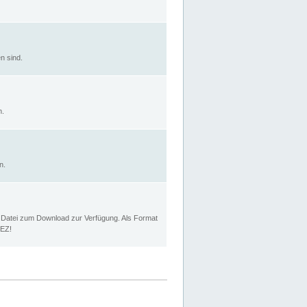
n sind.
n.
n.
p Datei zum Download zur Verfügung. Als Format
MEZ!