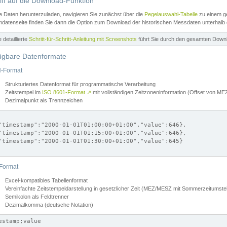
iff auf die Download-Funktion
e Daten herunterzuladen, navigieren Sie zunächst über die
Pegelauswahl-Tabelle
zu einem ge
datenseite finden Sie dann die Option zum Download der historischen Messdaten unterhalb
ne detaillierte
Schritt-für-Schritt-Anleitung mit Screenshots
führt Sie durch den gesamten Down
ügbare Datenformate
-Format
Strukturiertes Datenformat für programmatische Verarbeitung
Zeitstempel im
ISO 8601-Format
↗
mit vollständigen Zeitzoneninformation (Offset von 
Dezimalpunkt als Trennzeichen
"timestamp":"2000-01-01T01:00:00+01:00","value":646},

"timestamp":"2000-01-01T01:15:00+01:00","value":646},

"timestamp":"2000-01-01T01:30:00+01:00","value":645}

Format
Excel-kompatibles Tabellenformat
Vereinfachte Zeitstempeldarstellung in gesetzlicher Zeit (MEZ/MESZ mit Sommerzeitumstel
Semikolon als Feldtrenner
Dezimalkomma (deutsche Notation)
estamp;value
