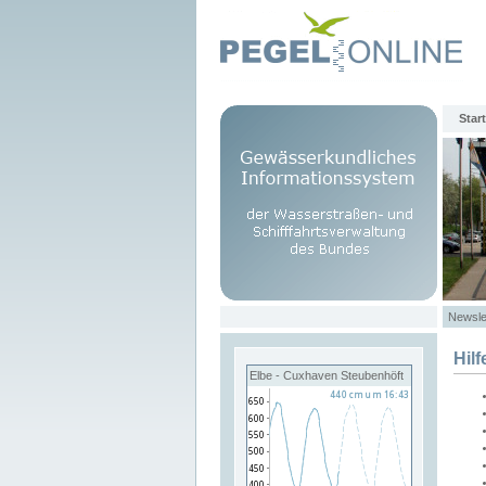
Start
Newsle
Hilf
Elbe - Cuxhaven Steubenhöft