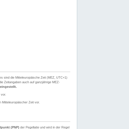
ies sind die Mitteleuropäische Zeit (MEZ, UTC+1)
ie Zeitangaben auch auf ganzjährige MEZ-
ingestellt.
 vor.
 Mitteleuropäischer Zeit vor.
lpunkt (PNP)
der Pegellatte und wird in der Regel