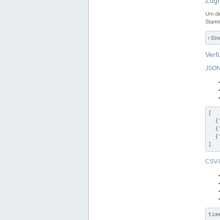
Zugr
Um di
Stamm
ℹ️ Ei
Verf
JSON
[

  {
  {
  {
]
CSV-
tim