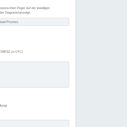
wünschten Pegel. Auf der jeweiligen
 der Diagrammanzeige.
load-Prozess.
MEZ/MESZ zu UTC)
lung)