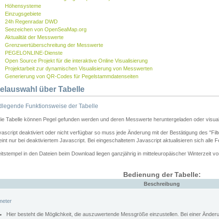
Höhensysteme
Einzugsgebiete
24h Regenradar DWD
Seezeichen von OpenSeaMap.org
Aktualität der Messwerte
Grenzwertüberschreitung der Messwerte
PEGELONLINE-Dienste
Open Source Projekt für die interaktive Online Visualisierung
Projektarbeit zur dynamischen Visualisierung von Messwerten
Generierung von QR-Codes für Pegelstammdatenseiten
elauswahl über Tabelle
legende Funktionsweise der Tabelle
die Tabelle können Pegel gefunden werden und deren Messwerte heruntergeladen oder visuali
vascript deaktiviert oder nicht verfügbar so muss jede Änderung mit der Bestätigung des "Filt
int nur bei deaktiviertem Javascript. Bei eingeschaltetem Javascript aktualisieren sich alle 
itstempel in den Dateien beim Download liegen ganzjährig in mitteleuropäischer Winterzeit vo
Bedienung der Tabelle:
Beschreibung
meter
Hier besteht die Möglichkeit, die auszuwertende Messgröße einzustellen. Bei einer Ände