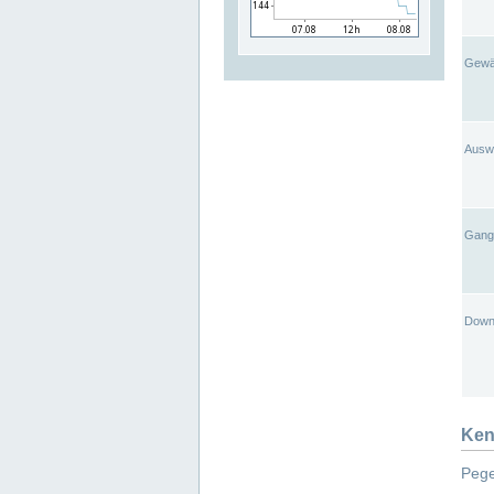
Gewä
Ausw
Gangl
Down
Ken
Pege