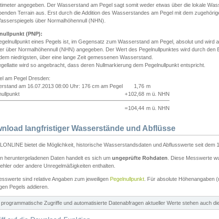
ntimeter angegeben. Der Wasserstand am Pegel sagt somit weder etwas über die lokale Wa
enden Terrain aus. Erst durch die Addition des Wasserstandes am Pegel mit dem zugehörig
asserspiegels über Normalhöhennull (NHN).
nullpunkt (PNP):
egelnullpunkt eines Pegels ist, im Gegensatz zum Wasserstand am Pegel, absolut und wir
ter über Normalhöhennull (NHN) angegeben. Der Wert des Pegelnullpunktes wird durch den Bet
 dem niedrigsten, über eine lange Zeit gemessenen Wasserstand.
gellatte wird so angebracht, dass deren Nullmarkierung dem Pegelnullpunkt entspricht.
iel am Pegel Dresden:
rstand am 16.07.2013 08:00 Uhr: 176 cm am Pegel
1,76
m
ullpunkt
+
102,68
m ü. NHN
=
104,44
m ü. NHN
nload langfristiger Wasserstände und Abflüsse
ONLINE bietet die Möglichkeit, historische Wasserstandsdaten und Abflusswerte seit dem 1
en heruntergeladenen Daten handelt es sich um
ungeprüfte Rohdaten
. Diese Messwerte wur
ehler oder andere Unregelmäßigkeiten enthalten.
esswerte sind relative Angaben zum jeweiligen
Pegelnullpunkt
. Für absolute Höhenangaben 
igen Pegels addieren.
ür programmatische Zugriffe und automatisierte Datenabfragen aktueller Werte stehen auch d