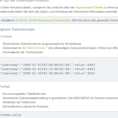
iff auf die Download-Funktion
e Daten herunterzuladen, navigieren Sie zunächst über die
Pegelauswahl-Tabelle
zu einem ge
datenseite finden Sie dann die Option zum Download der historischen Messdaten unterhalb
ne detaillierte
Schritt-für-Schritt-Anleitung mit Screenshots
führt Sie durch den gesamten Down
ügbare Datenformate
-Format
Strukturiertes Datenformat für programmatische Verarbeitung
Zeitstempel im
ISO 8601-Format
↗
mit vollständigen Zeitzoneninformation (Offset von 
Dezimalpunkt als Trennzeichen
"timestamp":"2000-01-01T01:00:00+01:00","value":646},

"timestamp":"2000-01-01T01:15:00+01:00","value":646},

"timestamp":"2000-01-01T01:30:00+01:00","value":645}

Format
Excel-kompatibles Tabellenformat
Vereinfachte Zeitstempeldarstellung in gesetzlicher Zeit (MEZ/MESZ mit Sommerzeitumstel
Semikolon als Feldtrenner
Dezimalkomma (deutsche Notation)
estamp;value
