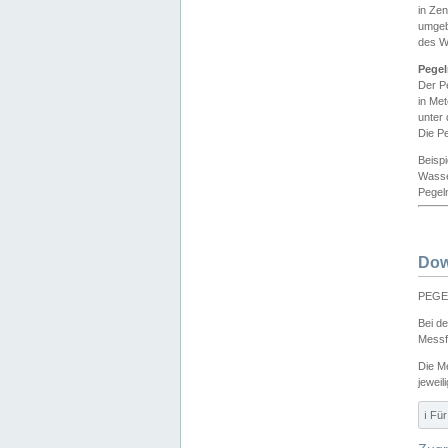
in Ze
umgeb
des W
Pegel
Der P
in Me
unter
Die Pe
Beisp
Wasse
Pegeln
Dow
PEGEL
Bei d
Messf
Die M
jeweil
ℹ️ F