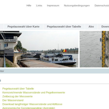
Hilfe
Links
Impressum
Nutzungsbedingungen
Datenschutz
Pegelauswahl über Karte
Pegelauswahl über Tabelle
Abo
Down
tter
e
Pegelauswahl über Tabelle
Kennzeichnende Wasserstände und Pegelkennwerte
Zeitbezug der Messwerte
Der Wasserstand
Download langfristiger Wasserstände und Abflüsse
Astronomische Gezeitenganglinie (Astrotide)