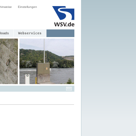
hinweise
Einstellungen
loads
Webservices