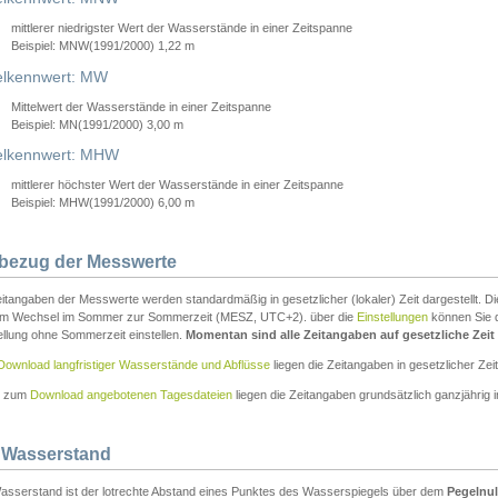
mittlerer niedrigster Wert der Wasserstände in einer Zeitspanne
Beispiel: MNW(1991/2000) 1,22 m
lkennwert: MW
Mittelwert der Wasserstände in einer Zeitspanne
Beispiel: MN(1991/2000) 3,00 m
elkennwert: MHW
mittlerer höchster Wert der Wasserstände in einer Zeitspanne
Beispiel: MHW(1991/2000) 6,00 m
tbezug der Messwerte
itangaben der Messwerte werden standardmäßig in gesetzlicher (lokaler) Zeit dargestellt. D
em Wechsel im Sommer zur Sommerzeit (MESZ, UTC+2). über die
Einstellungen
können Sie d
ellung ohne Sommerzeit einstellen.
Momentan sind alle Zeitangaben auf gesetzliche Zeit e
Download langfristiger Wasserstände und Abflüsse
liegen die Zeitangaben in gesetzlicher Zeit
n zum
Download angebotenen Tagesdateien
liegen die Zeitangaben grundsätzlich ganzjährig in
 Wasserstand
asserstand ist der lotrechte Abstand eines Punktes des Wasserspiegels über dem
Pegelnul