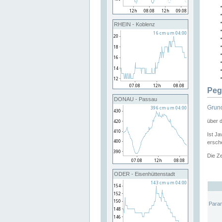
RHEIN - Koblenz
Peg
DONAU - Passau
Grund
über 
Ist Ja
ersche
Die Ze
ODER - Eisenhüttenstadt
Para