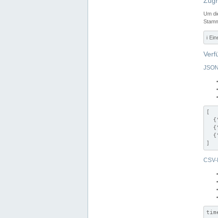
Zugr
Um di
Stamm
ℹ️ Ei
Verf
JSON
[

  {
  {
  {
]
CSV-
tim