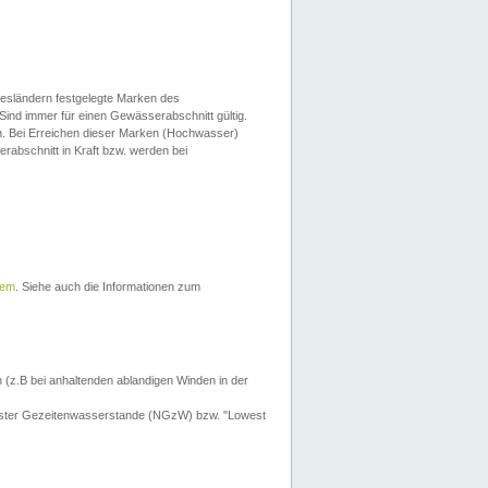
esländern festgelegte Marken des
Sind immer für einen Gewässerabschnitt gültig.
. Bei Erreichen dieser Marken (Hochwasser)
erabschnitt in Kraft bzw. werden bei
tem
. Siehe auch die Informationen zum
 (z.B bei anhaltenden ablandigen Winden in der
drigster Gezeitenwasserstande (NGzW) bzw. "Lowest