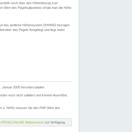
ssertiefe noch über den Höhenbezug zum
en Wert des Pegelnullpunktes erhält man die Höhe
d auf das amtliche Höhensystem DHHN92 bezogen
reiber des Pegels festgelegt und liegt meist
. Januar 2000 herunterzuladen.
den noch nicht validiert und können Ausreißer,
(m ü. NHN) müssen Sie den PNP-Wert des
ie
PEGELONLINE Webservices
zur Verfügung.