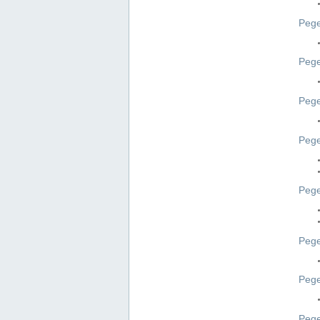
Pege
Pege
Peg
Pege
Pege
Pege
Pege
Peg