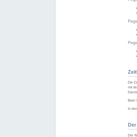
Pege
Peg
Zei
Die Ze
mit d
Darst
Beim
In de
Der
Der W