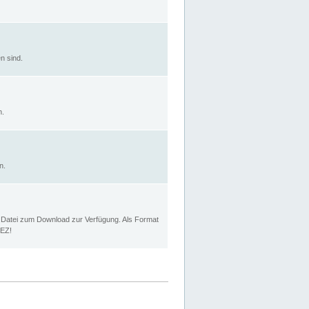
n sind.
n.
n.
p Datei zum Download zur Verfügung. Als Format
MEZ!