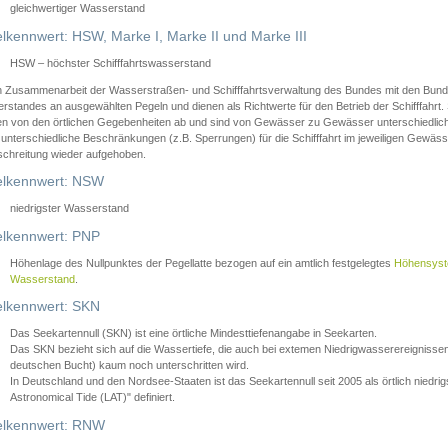
gleichwertiger Wasserstand
lkennwert: HSW, Marke I, Marke II und Marke III
HSW – höchster Schifffahrtswasserstand
in Zusammenarbeit der Wasserstraßen- und Schifffahrtsverwaltung des Bundes mit den Bund
standes an ausgewählten Pegeln und dienen als Richtwerte für den Betrieb der Schifffahrt. 
n von den örtlichen Gegebenheiten ab und sind von Gewässer zu Gewässer unterschiedlich
 unterschiedliche Beschränkungen (z.B. Sperrungen) für die Schifffahrt im jeweiligen Gewäss
schreitung wieder aufgehoben.
lkennwert: NSW
niedrigster Wasserstand
lkennwert: PNP
Höhenlage des Nullpunktes der Pegellatte bezogen auf ein amtlich festgelegtes
Höhensys
Wasserstand
.
lkennwert: SKN
Das Seekartennull (SKN) ist eine örtliche Mindesttiefenangabe in Seekarten.
Das SKN bezieht sich auf die Wassertiefe, die auch bei extemen Niedrigwasserereignissen
deutschen Bucht) kaum noch unterschritten wird.
In Deutschland und den Nordsee-Staaten ist das Seekartennull seit 2005 als örtlich nie
Astronomical Tide (LAT)" definiert.
lkennwert: RNW