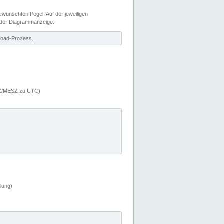
wünschten Pegel. Auf der jeweiligen
 der Diagrammanzeige.
load-Prozess.
MEZ/MESZ zu UTC)
lung)