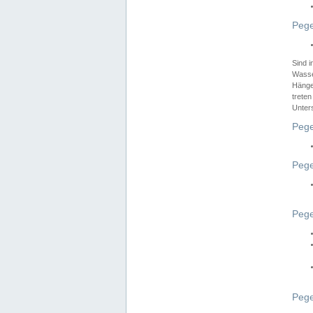
Pege
Sind 
Wasser
Hänge
treten
Unter
Pege
Pege
Pege
Pege