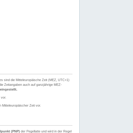
ies sind die Mitteleuropäische Zeit (MEZ, UTC+1)
ie Zeitangaben auch auf ganzjährige MEZ-
ingestellt.
 vor.
 Mitteleuropäischer Zeit vor.
lpunkt (PNP)
der Pegellatte und wird in der Regel