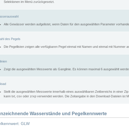
Selektionen im Menü zurückgesetzt.
sserauswahl
Alle Gewässer werden aufgelistet, wenn Daten für den ausgewählten Parameter vorhande
ahl des Pegels
Die Pegellisten zeigen alle verfügbaren Pegel einmal mit Namen und einmal mit Nummer a
inien
Zeigt die ausgewählten Messwerte als Ganglinie. Es können maximal 6 ausgewählt werde
load
Stellt die ausgewählten Messwerte innerhalb eines auswählbaren Zeitbereichs in einer Zi
kann txt, csv oder zrxp verwendet werden. Die Zeitangabe in den Download-Dateien ist 
nzeichnende Wasserstände und Pegelkennwerte
lkennwert: GLW