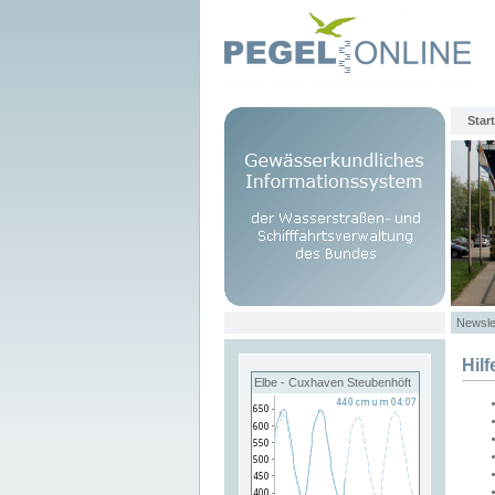
Start
Newsle
Hilf
Elbe - Cuxhaven Steubenhöft