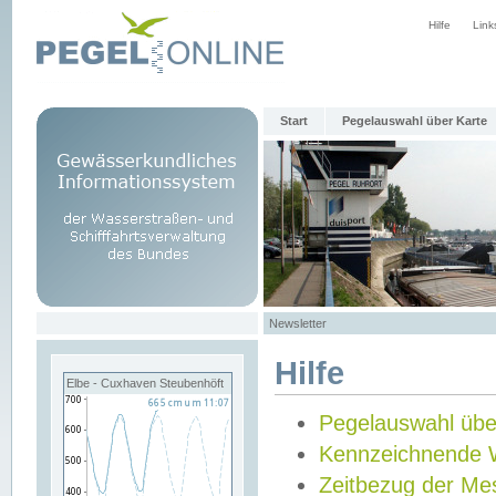
Hilfe
Link
Start
Pegelauswahl über Karte
Newsletter
Hilfe
Elbe - Cuxhaven Steubenhöft
Pegelauswahl übe
Kennzeichnende 
Zeitbezug der Me