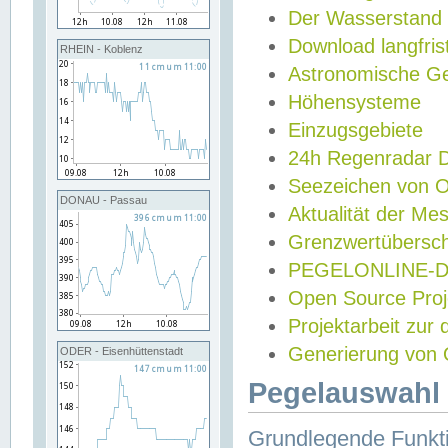
Der Wasserstand
Download langfris
RHEIN - Koblenz
Astronomische Gez
Höhensysteme
Einzugsgebiete
24h Regenradar
Seezeichen von 
DONAU - Passau
Aktualität der Me
Grenzwertübersch
PEGELONLINE-Di
Open Source Projek
Projektarbeit zur
Generierung von 
ODER - Eisenhüttenstadt
Pegelauswahl 
Grundlegende Funkti