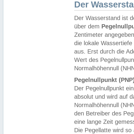
Der Wasserst
Der Wasserstand ist d
über dem
Pegelnullp
Zentimeter angegeben
die lokale Wassertie
aus. Erst durch die A
Wert des Pegelnullpun
Normalhöhennull (NHN
Pegelnullpunkt (PNP)
Der Pegelnullpunkt ei
absolut und wird auf
Normalhöhennull (NHN
den Betreiber des Pege
eine lange Zeit geme
Die Pegellatte wird s