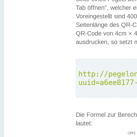
Tab öffnen", welcher 
Voreingestellt sind 4
Seitenlänge des QR-C
QR-Code von 4cm × 4c
ausdrucken, so setzt 
http://pegelo
uuid=a6ee8177
Die Formel zur Berech
lautet:
			(DPI × Druckkantenlänge in cm) ÷ 2,54 = Kantenlänge in Pixel
