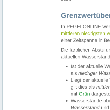
Grenzwertüber
In PEGELONLINE werde
mittleren niedrigsten
einer Zeitspanne in Be
Die farblichen Abstuf
aktuellen Wasserstand
Ist der aktuelle 
als
niedriger Was
Liegt der aktue
gilt dies als
mittle
mit
Grün
dargestel
Wasserstände obe
Wasserstand
und