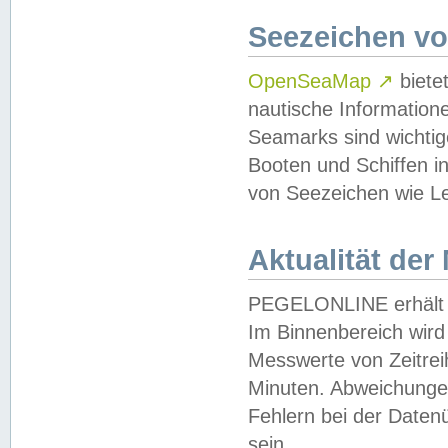
Seezeichen v
OpenSeaMap
↗
biete
nautische Information
Seamarks sind wichtig
Booten und Schiffen i
von Seezeichen wie Le
Aktualität der
PEGELONLINE erhält u
Im Binnenbereich wird 
Messwerte von Zeitreih
Minuten. Abweichungen
Fehlern bei der Daten
sein.