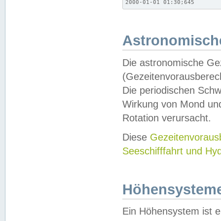
2000-01-01 01:30;645
Astronomische
Die astronomische Gez
(Gezeitenvorausberec
Die periodischen Schw
Wirkung von Mond und
Rotation verursacht.
Diese
Gezeitenvorau
Seeschifffahrt und Hy
Höhensystem
Ein Höhensystem ist e