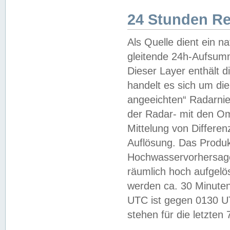
24 Stunden R
Als Quelle dient ein n
gleitende 24h-Aufsum
Dieser Layer enthält
handelt es sich um di
angeeichten“ Radarnie
der Radar- mit den O
Mittelung von Differe
Auflösung. Das Produk
Hochwasservorhersagez
räumlich hoch aufgelö
werden ca. 30 Minuten
UTC ist gegen 0130 UTC
stehen für die letzten