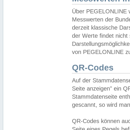
Über PEGELONLINE wer
Messwerten der Bundes
derzeit klassische Da
der Werte findet nicht 
Darstellungsmöglichkei
von PEGELONLINE zu 
QR-Codes
Auf der Stammdatensei
Seite anzeigen" ein Q
Stammdatenseite enthä
gescannt, so wird man
QR-Codes können auc
Seite eines Pegels be