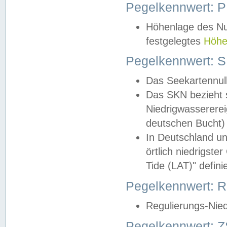
Pegelkennwert: 
Höhenlage des Nul
festgelegtes
Höhe
Pegelkennwert: 
Das Seekartennull
Das SKN bezieht s
Niedrigwassererei
deutschen Bucht) 
In Deutschland un
örtlich niedrigst
Tide (LAT)" definie
Pegelkennwert:
Regulierungs-Nie
Pegelkennwert: Z