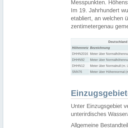
Messpunkten. Höhensy
Im 19. Jahrhundert wu
etabliert, an welchen 
zentimetergenau gem
Deutschland
Höhennetz
Bezeichnung
DHHN2016
Meter über Normalhöhennul
DHHN92
Meter über Normalhöhennul
DHHN12
Meter über Normalnull (m. 
SNN76
Meter über Höhennormal (m
Einzugsgebiet
Unter Einzugsgebiet v
unterirdisches Wasser
Allgemeine Bestandtei