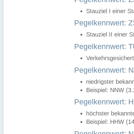
Stauziel I einer S
Pegelkennwert: Z
Stauziel II einer 
Pegelkennwert:
Verkehrsgesichert
Pegelkennwert:
niedrigster bekan
Beispiel: NNW (3
Pegelkennwert:
höchster bekannt
Beispiel: HHW (1
Pegelkennwert: 