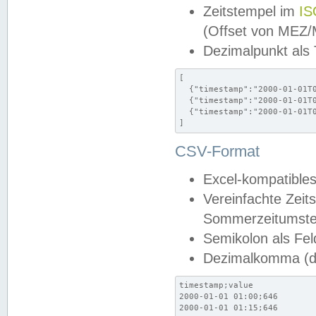
Zeitstempel im
IS
(Offset von MEZ
Dezimalpunkt als
[

  {"timestamp":"2000-01-01T0
  {"timestamp":"2000-01-01T0
  {"timestamp":"2000-01-01T0
]
CSV-Format
Excel-kompatibles
Vereinfachte Zeit
Sommerzeitumstel
Semikolon als Fel
Dezimalkomma (de
timestamp;value

2000-01-01 01:00;646

2000-01-01 01:15;646
