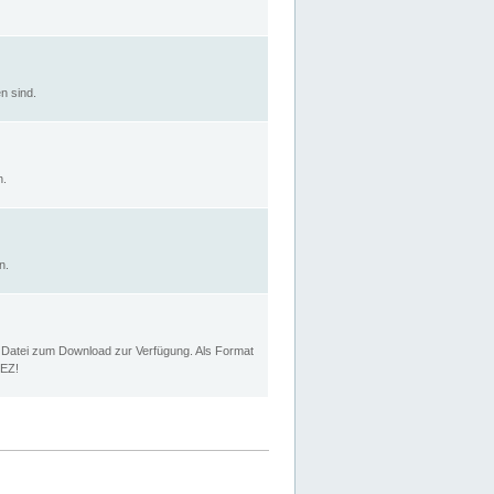
n sind.
n.
n.
p Datei zum Download zur Verfügung. Als Format
MEZ!