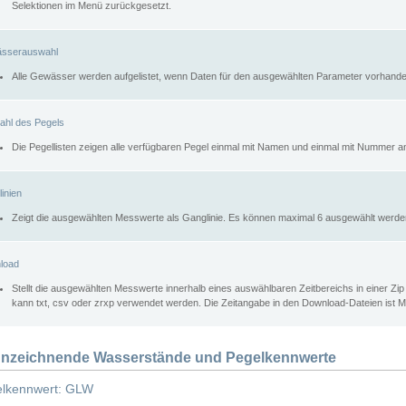
Selektionen im Menü zurückgesetzt.
sserauswahl
Alle Gewässer werden aufgelistet, wenn Daten für den ausgewählten Parameter vorhande
ahl des Pegels
Die Pegellisten zeigen alle verfügbaren Pegel einmal mit Namen und einmal mit Nummer a
inien
Zeigt die ausgewählten Messwerte als Ganglinie. Es können maximal 6 ausgewählt werde
load
Stellt die ausgewählten Messwerte innerhalb eines auswählbaren Zeitbereichs in einer Zi
kann txt, csv oder zrxp verwendet werden. Die Zeitangabe in den Download-Dateien ist 
nzeichnende Wasserstände und Pegelkennwerte
lkennwert: GLW