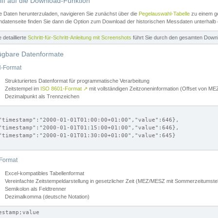
iff auf die Download-Funktion
e Daten herunterzuladen, navigieren Sie zunächst über die
Pegelauswahl-Tabelle
zu einem ge
datenseite finden Sie dann die Option zum Download der historischen Messdaten unterhalb
ne detaillierte
Schritt-für-Schritt-Anleitung mit Screenshots
führt Sie durch den gesamten Down
ügbare Datenformate
-Format
Strukturiertes Datenformat für programmatische Verarbeitung
Zeitstempel im
ISO 8601-Format
↗
mit vollständigen Zeitzoneninformation (Offset von 
Dezimalpunkt als Trennzeichen
"timestamp":"2000-01-01T01:00:00+01:00","value":646},

"timestamp":"2000-01-01T01:15:00+01:00","value":646},

"timestamp":"2000-01-01T01:30:00+01:00","value":645}

Format
Excel-kompatibles Tabellenformat
Vereinfachte Zeitstempeldarstellung in gesetzlicher Zeit (MEZ/MESZ mit Sommerzeitumstel
Semikolon als Feldtrenner
Dezimalkomma (deutsche Notation)
estamp;value
