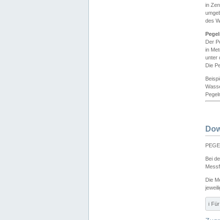
in Ze
umgeb
des W
Pegel
Der P
in Me
unter
Die Pe
Beisp
Wasse
Pegeln
Dow
PEGEL
Bei d
Messf
Die M
jeweil
ℹ️ F