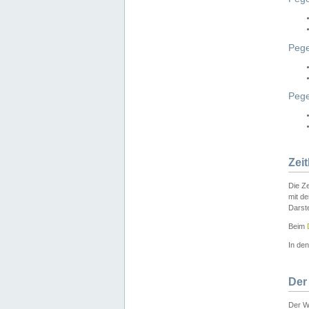
Pege
Peg
Zei
Die Ze
mit d
Darst
Beim
In de
Der
Der W