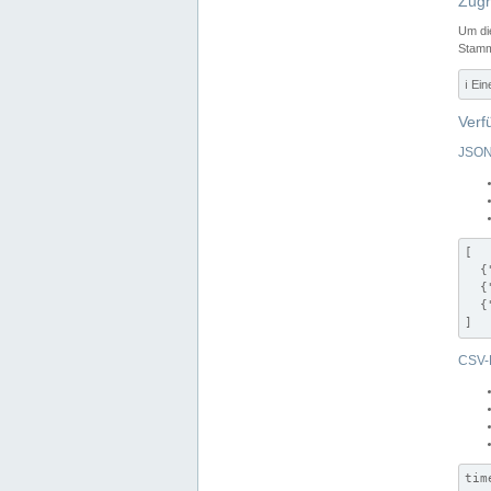
Zugr
Um di
Stamm
ℹ️ Ei
Verf
JSON
[

  {
  {
  {
]
CSV-
tim