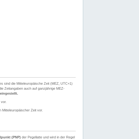
ies sind die Mitteleuropäische Zeit (MEZ, UTC+1)
ie Zeitangaben auch auf ganzjährige MEZ-
ingestellt.
 vor.
 Mitteleuropäischer Zeit vor.
lpunkt (PNP)
der Pegellatte und wird in der Regel