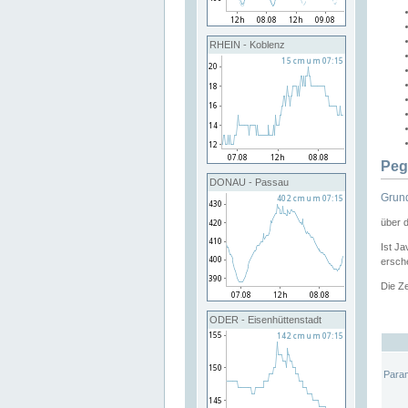
RHEIN - Koblenz
Peg
DONAU - Passau
Grund
über 
Ist Ja
ersche
Die Ze
ODER - Eisenhüttenstadt
Para