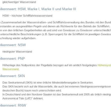
gleichwertiger Wasserstand
lkennwert: HSW, Marke I, Marke II und Marke III
HSW – höchster Schifffahrtswasserstand
in Zusammenarbeit der Wasserstraßen- und Schifffahrtsverwaltung des Bundes mit den Bund
standes an ausgewählten Pegeln und dienen als Richtwerte für den Betrieb der Schifffahrt. 
n von den örtlichen Gegebenheiten ab und sind von Gewässer zu Gewässer unterschiedlich
 unterschiedliche Beschränkungen (z.B. Sperrungen) für die Schifffahrt im jeweiligen Gewäss
schreitung wieder aufgehoben.
lkennwert: NSW
niedrigster Wasserstand
lkennwert: PNP
Höhenlage des Nullpunktes der Pegellatte bezogen auf ein amtlich festgelegtes
Höhensys
Wasserstand
.
lkennwert: SKN
Das Seekartennull (SKN) ist eine örtliche Mindesttiefenangabe in Seekarten.
Das SKN bezieht sich auf die Wassertiefe, die auch bei extemen Niedrigwasserereignissen
deutschen Bucht) kaum noch unterschritten wird.
In Deutschland und den Nordsee-Staaten ist das Seekartennull seit 2005 als örtlich nie
Astronomical Tide (LAT)" definiert.
lkennwert: RNW