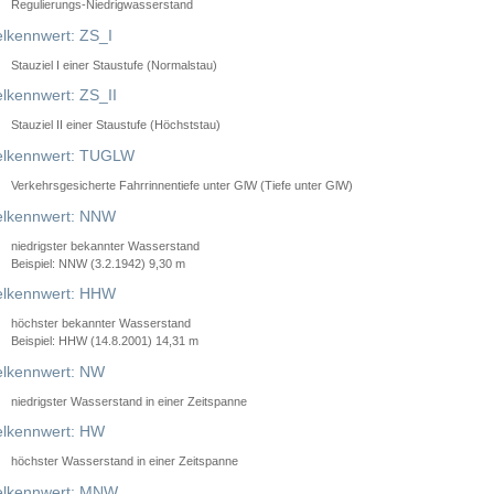
Regulierungs-Niedrigwasserstand
lkennwert: ZS_I
Stauziel I einer Staustufe (Normalstau)
lkennwert: ZS_II
Stauziel II einer Staustufe (Höchststau)
elkennwert: TUGLW
Verkehrsgesicherte Fahrrinnentiefe unter GlW (Tiefe unter GlW)
lkennwert: NNW
niedrigster bekannter Wasserstand
Beispiel: NNW (3.2.1942) 9,30 m
lkennwert: HHW
höchster bekannter Wasserstand
Beispiel: HHW (14.8.2001) 14,31 m
lkennwert: NW
niedrigster Wasserstand in einer Zeitspanne
lkennwert: HW
höchster Wasserstand in einer Zeitspanne
elkennwert: MNW