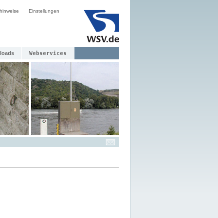
hinweise
Einstellungen
loads
Webservices