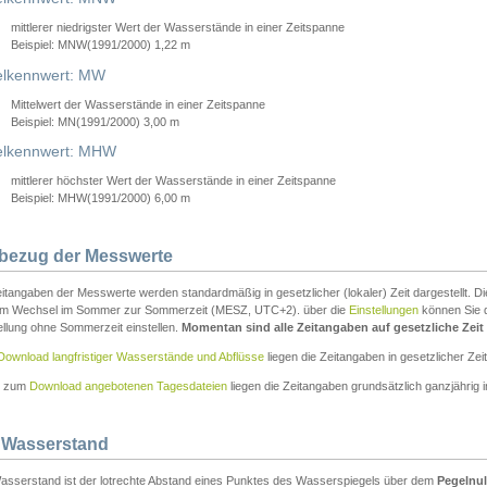
mittlerer niedrigster Wert der Wasserstände in einer Zeitspanne
Beispiel: MNW(1991/2000) 1,22 m
lkennwert: MW
Mittelwert der Wasserstände in einer Zeitspanne
Beispiel: MN(1991/2000) 3,00 m
elkennwert: MHW
mittlerer höchster Wert der Wasserstände in einer Zeitspanne
Beispiel: MHW(1991/2000) 6,00 m
tbezug der Messwerte
itangaben der Messwerte werden standardmäßig in gesetzlicher (lokaler) Zeit dargestellt. D
em Wechsel im Sommer zur Sommerzeit (MESZ, UTC+2). über die
Einstellungen
können Sie d
ellung ohne Sommerzeit einstellen.
Momentan sind alle Zeitangaben auf gesetzliche Zeit e
Download langfristiger Wasserstände und Abflüsse
liegen die Zeitangaben in gesetzlicher Zeit
n zum
Download angebotenen Tagesdateien
liegen die Zeitangaben grundsätzlich ganzjährig in
 Wasserstand
asserstand ist der lotrechte Abstand eines Punktes des Wasserspiegels über dem
Pegelnul