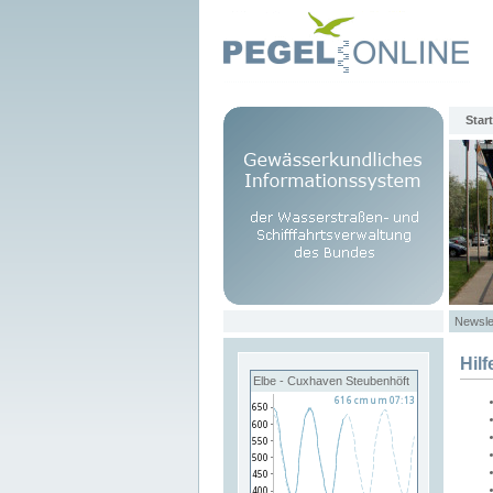
Start
Newsle
Hilf
Elbe - Cuxhaven Steubenhöft