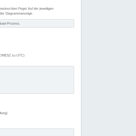
wünschten Pegel. Auf der jeweiligen
 der Diagrammanzeige.
load-Prozess.
MEZ/MESZ zu UTC)
lung)