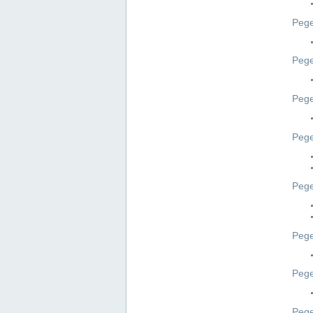
Pege
Pege
Peg
Pege
Pege
Pege
Pege
Peg