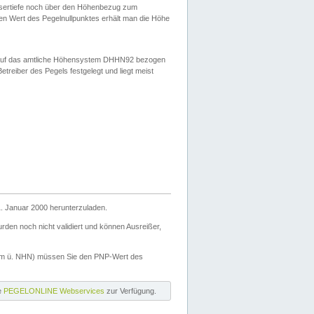
ssertiefe noch über den Höhenbezug zum
en Wert des Pegelnullpunktes erhält man die Höhe
d auf das amtliche Höhensystem DHHN92 bezogen
reiber des Pegels festgelegt und liegt meist
. Januar 2000 herunterzuladen.
den noch nicht validiert und können Ausreißer,
(m ü. NHN) müssen Sie den PNP-Wert des
ie
PEGELONLINE Webservices
zur Verfügung.