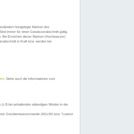
esländern festgelegte Marken des
Sind immer für einen Gewässerabschnitt gültig.
. Bei Erreichen dieser Marken (Hochwasser)
erabschnitt in Kraft bzw. werden bei
tem
. Siehe auch die Informationen zum
 (z.B bei anhaltenden ablandigen Winden in der
drigster Gezeitenwasserstande (NGzW) bzw. "Lowest