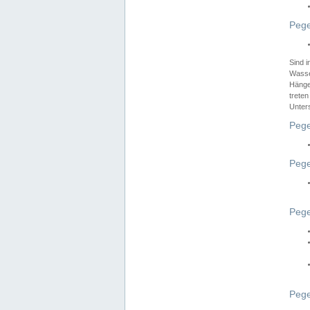
Pege
Sind 
Wasser
Hänge
treten
Unter
Pege
Pege
Pege
Pege