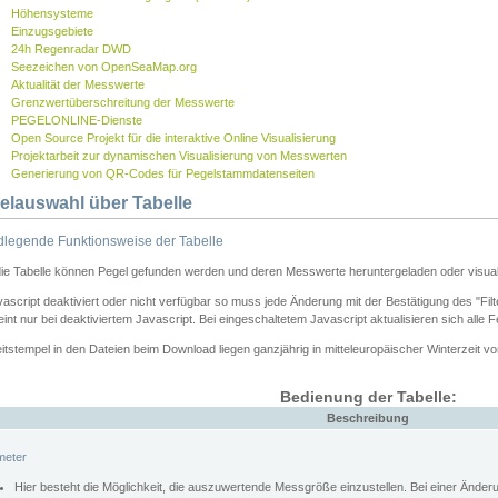
Höhensysteme
Einzugsgebiete
24h Regenradar DWD
Seezeichen von OpenSeaMap.org
Aktualität der Messwerte
Grenzwertüberschreitung der Messwerte
PEGELONLINE-Dienste
Open Source Projekt für die interaktive Online Visualisierung
Projektarbeit zur dynamischen Visualisierung von Messwerten
Generierung von QR-Codes für Pegelstammdatenseiten
elauswahl über Tabelle
legende Funktionsweise der Tabelle
die Tabelle können Pegel gefunden werden und deren Messwerte heruntergeladen oder visuali
vascript deaktiviert oder nicht verfügbar so muss jede Änderung mit der Bestätigung des "Filt
int nur bei deaktiviertem Javascript. Bei eingeschaltetem Javascript aktualisieren sich alle 
itstempel in den Dateien beim Download liegen ganzjährig in mitteleuropäischer Winterzeit vo
Bedienung der Tabelle:
Beschreibung
meter
Hier besteht die Möglichkeit, die auszuwertende Messgröße einzustellen. Bei einer Ände