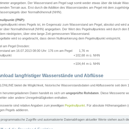
ntimeter angegeben. Der Wasserstand am Pegel sagt somit weder etwas über die lokale Wa
enden Terrain aus. Erst durch die Addition des Wasserstandes am Pegel mit dem zugehörig
asserspiegels über Normalhöhennull (NHN).
nullpunkt (PNP):
egelnullpunkt eines Pegels ist, im Gegensatz zum Wasserstand am Pegel, absolut und wir
ter über Normalhöhennull (NHN) angegeben. Der Wert des Pegelnullpunktes wird durch den Bet
 dem niedrigsten, über eine lange Zeit gemessenen Wasserstand.
gellatte wird so angebracht, dass deren Nullmarkierung dem Pegelnullpunkt entspricht.
iel am Pegel Dresden:
rstand am 16.07.2013 08:00 Uhr: 176 cm am Pegel
1,76
m
ullpunkt
+
102,68
m ü. NHN
=
104,44
m ü. NHN
nload langfristiger Wasserstände und Abflüsse
ONLINE bietet die Möglichkeit, historische Wasserstandsdaten und Abflusswerte seit dem 1
en heruntergeladenen Daten handelt es sich um
ungeprüfte Rohdaten
. Diese Messwerte wur
ehler oder andere Unregelmäßigkeiten enthalten.
esswerte sind relative Angaben zum jeweiligen
Pegelnullpunkt
. Für absolute Höhenangaben 
igen Pegels addieren.
ür programmatische Zugriffe und automatisierte Datenabfragen aktueller Werte stehen auch d