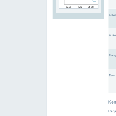
Gewä
Ausw
Gangl
Down
Ken
Pege