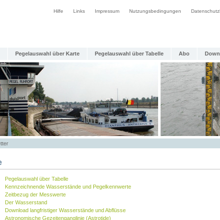
Hilfe
Links
Impressum
Nutzungsbedingungen
Datenschutz
Pegelauswahl über Karte
Pegelauswahl über Tabelle
Abo
Down
tter
e
Pegelauswahl über Tabelle
Kennzeichnende Wasserstände und Pegelkennwerte
Zeitbezug der Messwerte
Der Wasserstand
Download langfristiger Wasserstände und Abflüsse
Astronomische Gezeitenganglinie (Astrotide)