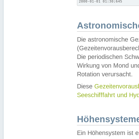
2000-01-01 01:30;645
Astronomische
Die astronomische Gez
(Gezeitenvorausberec
Die periodischen Schw
Wirkung von Mond und
Rotation verursacht.
Diese
Gezeitenvorau
Seeschifffahrt und Hy
Höhensystem
Ein Höhensystem ist e