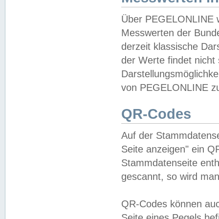
Über PEGELONLINE wer
Messwerten der Bundes
derzeit klassische Da
der Werte findet nicht 
Darstellungsmöglichkei
von PEGELONLINE zu 
QR-Codes
Auf der Stammdatensei
Seite anzeigen" ein Q
Stammdatenseite enthä
gescannt, so wird man
QR-Codes können auc
Seite eines Pegels be