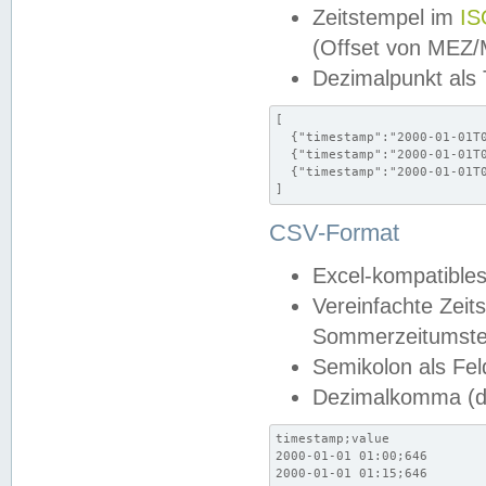
Zeitstempel im
IS
(Offset von MEZ
Dezimalpunkt als
[

  {"timestamp":"2000-01-01T0
  {"timestamp":"2000-01-01T0
  {"timestamp":"2000-01-01T0
]
CSV-Format
Excel-kompatibles
Vereinfachte Zeit
Sommerzeitumstel
Semikolon als Fel
Dezimalkomma (de
timestamp;value

2000-01-01 01:00;646

2000-01-01 01:15;646
