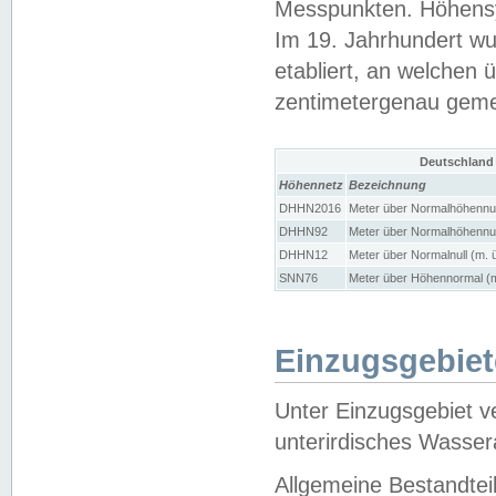
Messpunkten. Höhensy
Im 19. Jahrhundert wu
etabliert, an welchen 
zentimetergenau gem
Deutschland
Höhennetz
Bezeichnung
DHHN2016
Meter über Normalhöhennul
DHHN92
Meter über Normalhöhennul
DHHN12
Meter über Normalnull (m. 
SNN76
Meter über Höhennormal (m
Einzugsgebiet
Unter Einzugsgebiet v
unterirdisches Wasser
Allgemeine Bestandtei