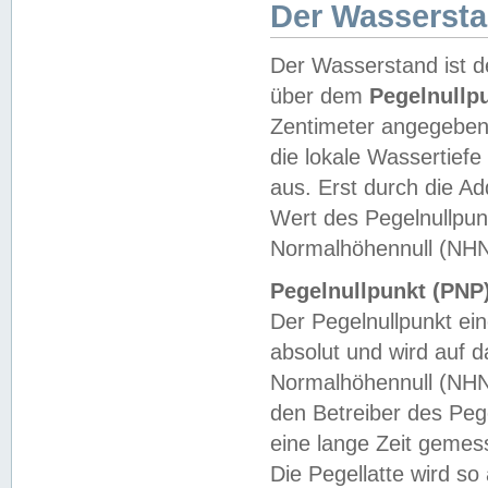
Der Wasserst
Der Wasserstand ist d
über dem
Pegelnullp
Zentimeter angegeben
die lokale Wassertie
aus. Erst durch die A
Wert des Pegelnullpun
Normalhöhennull (NHN
Pegelnullpunkt (PNP)
Der Pegelnullpunkt ei
absolut und wird auf
Normalhöhennull (NHN
den Betreiber des Pege
eine lange Zeit geme
Die Pegellatte wird s