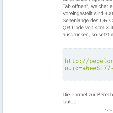
Tab öffnen", welcher 
Voreingestellt sind 4
Seitenlänge des QR-C
QR-Code von 4cm × 4c
ausdrucken, so setzt 
http://pegelo
uuid=a6ee8177
Die Formel zur Berech
lautet:
			(DPI × Druckkantenlänge in cm) ÷ 2,54 = Kantenlänge in Pixel
