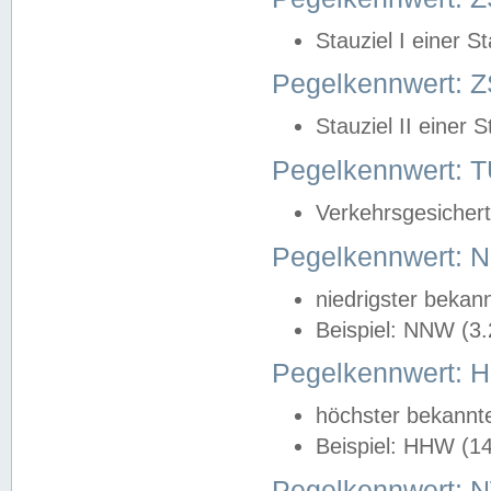
Stauziel I einer S
Pegelkennwert: Z
Stauziel II einer 
Pegelkennwert:
Verkehrsgesichert
Pegelkennwert:
niedrigster bekan
Beispiel: NNW (3
Pegelkennwert:
höchster bekannt
Beispiel: HHW (1
Pegelkennwert: 