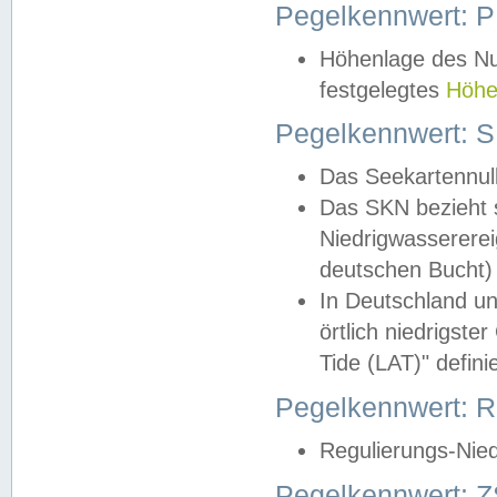
Pegelkennwert: 
Höhenlage des Nul
festgelegtes
Höhe
Pegelkennwert: 
Das Seekartennull
Das SKN bezieht s
Niedrigwassererei
deutschen Bucht) 
In Deutschland un
örtlich niedrigst
Tide (LAT)" definie
Pegelkennwert:
Regulierungs-Nie
Pegelkennwert: Z