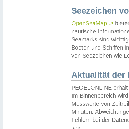
Seezeichen v
OpenSeaMap
↗
biete
nautische Information
Seamarks sind wichtig
Booten und Schiffen i
von Seezeichen wie Le
Aktualität der
PEGELONLINE erhält u
Im Binnenbereich wird 
Messwerte von Zeitreih
Minuten. Abweichungen
Fehlern bei der Daten
sein.