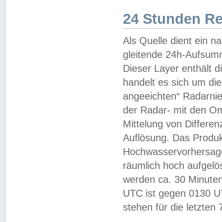
24 Stunden R
Als Quelle dient ein n
gleitende 24h-Aufsum
Dieser Layer enthält
handelt es sich um di
angeeichten“ Radarnie
der Radar- mit den O
Mittelung von Differe
Auflösung. Das Produk
Hochwasservorhersagez
räumlich hoch aufgelö
werden ca. 30 Minuten
UTC ist gegen 0130 UTC
stehen für die letzten