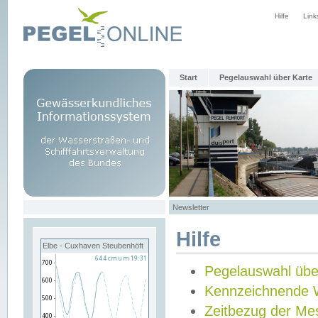
Hilfe
Link
Start
Pegelauswahl über Karte
Newsletter
Hilfe
Elbe - Cuxhaven Steubenhöft
Pegelauswahl übe
Kennzeichnende 
Zeitbezug der Me