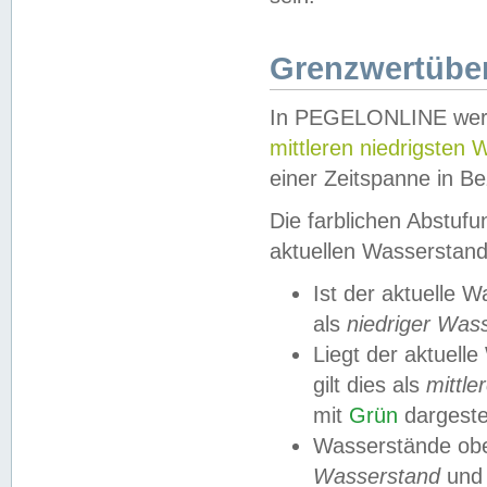
Grenzwertüber
In PEGELONLINE werde
mittleren niedrigsten
einer Zeitspanne in Be
Die farblichen Abstuf
aktuellen Wasserstand
Ist der aktuelle 
als
niedriger Was
Liegt der aktue
gilt dies als
mittle
mit
Grün
dargestel
Wasserstände obe
Wasserstand
und