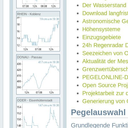
Der Wasserstand
Download langfris
RHEIN - Koblenz
Astronomische Gez
Höhensysteme
Einzugsgebiete
24h Regenradar
Seezeichen von 
DONAU - Passau
Aktualität der Me
Grenzwertübersch
PEGELONLINE-Di
Open Source Projek
Projektarbeit zur
Generierung von 
ODER - Eisenhüttenstadt
Pegelauswahl 
Grundlegende Funkti