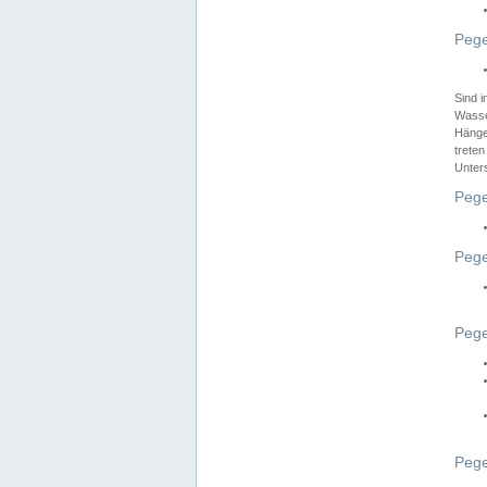
Pege
Sind 
Wasser
Hänge
treten
Unter
Pege
Pege
Pege
Pege