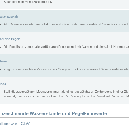
Selektionen im Menü zurückgesetzt.
sserauswahl
Alle Gewässer werden aufgelistet, wenn Daten für den ausgewählten Parameter vorhande
ahl des Pegels
Die Pegellisten zeigen alle verfügbaren Pegel einmal mit Namen und einmal mit Nummer a
inien
Zeigt die ausgewählten Messwerte als Ganglinie. Es können maximal 6 ausgewählt werde
load
Stellt die ausgewählten Messwerte innerhalb eines auswählbaren Zeitbereichs in einer Zi
kann txt, csv oder zrxp verwendet werden. Die Zeitangabe in den Download-Dateien ist 
nzeichnende Wasserstände und Pegelkennwerte
lkennwert: GLW