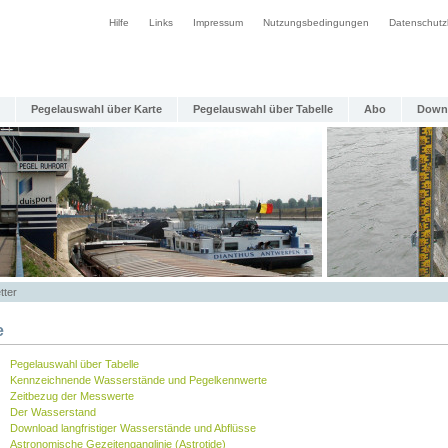
Hilfe
Links
Impressum
Nutzungsbedingungen
Datenschutz
Pegelauswahl über Karte
Pegelauswahl über Tabelle
Abo
Down
tter
e
Pegelauswahl über Tabelle
Kennzeichnende Wasserstände und Pegelkennwerte
Zeitbezug der Messwerte
Der Wasserstand
Download langfristiger Wasserstände und Abflüsse
Astronomische Gezeitenganglinie (Astrotide)