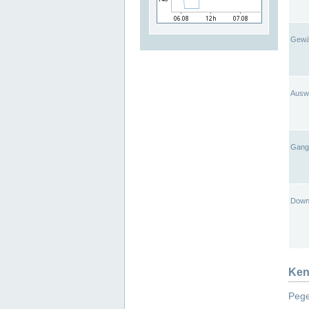
Gewä
Ausw
Gangl
Down
Ken
Pege