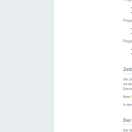
Pege
Peg
Zei
Die Ze
mit d
Darst
Beim
In de
Der
Der W