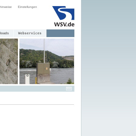
hinweise
Einstellungen
loads
Webservices