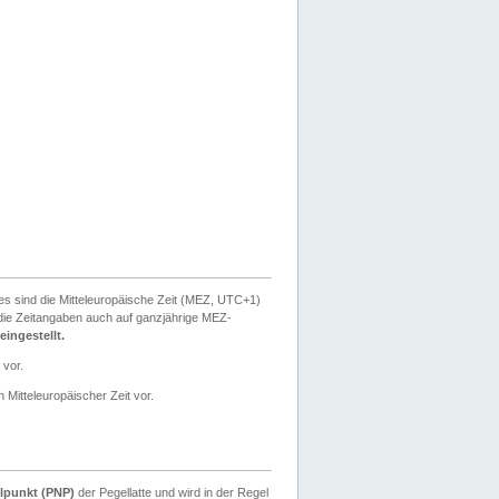
ies sind die Mitteleuropäische Zeit (MEZ, UTC+1)
ie Zeitangaben auch auf ganzjährige MEZ-
ingestellt.
 vor.
 Mitteleuropäischer Zeit vor.
lpunkt (PNP)
der Pegellatte und wird in der Regel