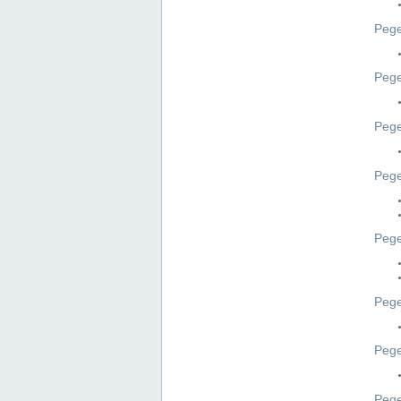
Pege
Pege
Peg
Pege
Pege
Pege
Pege
Peg