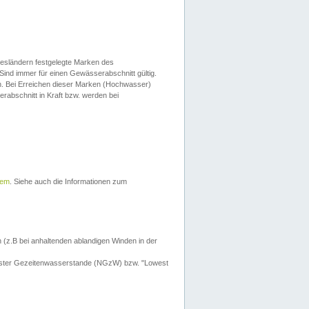
esländern festgelegte Marken des
Sind immer für einen Gewässerabschnitt gültig.
. Bei Erreichen dieser Marken (Hochwasser)
erabschnitt in Kraft bzw. werden bei
tem
. Siehe auch die Informationen zum
 (z.B bei anhaltenden ablandigen Winden in der
drigster Gezeitenwasserstande (NGzW) bzw. "Lowest