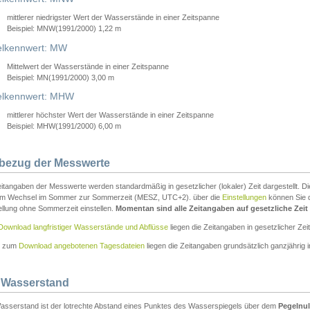
mittlerer niedrigster Wert der Wasserstände in einer Zeitspanne
Beispiel: MNW(1991/2000) 1,22 m
lkennwert: MW
Mittelwert der Wasserstände in einer Zeitspanne
Beispiel: MN(1991/2000) 3,00 m
elkennwert: MHW
mittlerer höchster Wert der Wasserstände in einer Zeitspanne
Beispiel: MHW(1991/2000) 6,00 m
tbezug der Messwerte
itangaben der Messwerte werden standardmäßig in gesetzlicher (lokaler) Zeit dargestellt. D
em Wechsel im Sommer zur Sommerzeit (MESZ, UTC+2). über die
Einstellungen
können Sie d
ellung ohne Sommerzeit einstellen.
Momentan sind alle Zeitangaben auf gesetzliche Zeit e
Download langfristiger Wasserstände und Abflüsse
liegen die Zeitangaben in gesetzlicher Zeit
n zum
Download angebotenen Tagesdateien
liegen die Zeitangaben grundsätzlich ganzjährig in
 Wasserstand
asserstand ist der lotrechte Abstand eines Punktes des Wasserspiegels über dem
Pegelnul