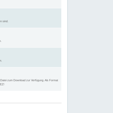
n sind.
n.
n.
p Datei zum Download zur Verfügung. Als Format
MEZ!