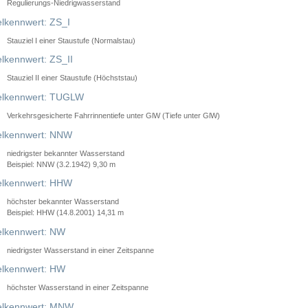
Regulierungs-Niedrigwasserstand
lkennwert: ZS_I
Stauziel I einer Staustufe (Normalstau)
lkennwert: ZS_II
Stauziel II einer Staustufe (Höchststau)
elkennwert: TUGLW
Verkehrsgesicherte Fahrrinnentiefe unter GlW (Tiefe unter GlW)
lkennwert: NNW
niedrigster bekannter Wasserstand
Beispiel: NNW (3.2.1942) 9,30 m
lkennwert: HHW
höchster bekannter Wasserstand
Beispiel: HHW (14.8.2001) 14,31 m
lkennwert: NW
niedrigster Wasserstand in einer Zeitspanne
lkennwert: HW
höchster Wasserstand in einer Zeitspanne
elkennwert: MNW