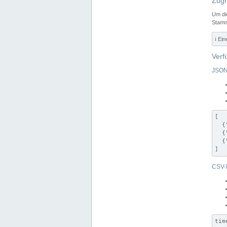
Zugr
Um di
Stamm
ℹ️ Ei
Verf
JSON
[

  {
  {
  {
]
CSV-
tim