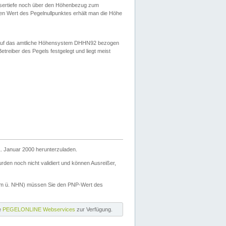
ssertiefe noch über den Höhenbezug zum
en Wert des Pegelnullpunktes erhält man die Höhe
d auf das amtliche Höhensystem DHHN92 bezogen
reiber des Pegels festgelegt und liegt meist
. Januar 2000 herunterzuladen.
den noch nicht validiert und können Ausreißer,
(m ü. NHN) müssen Sie den PNP-Wert des
ie
PEGELONLINE Webservices
zur Verfügung.