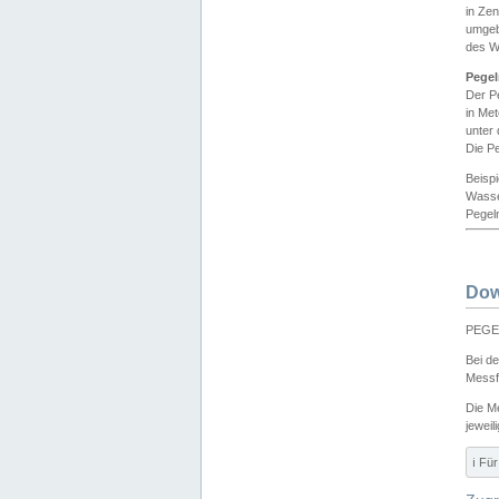
in Ze
umgeb
des W
Pegel
Der P
in Me
unter
Die Pe
Beisp
Wasse
Pegeln
Dow
PEGEL
Bei d
Messf
Die M
jeweil
ℹ️ F