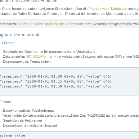
iff auf die Download-Funktion
e Daten herunterzuladen, navigieren Sie zunächst über die
Pegelauswahl-Tabelle
zu einem ge
datenseite finden Sie dann die Option zum Download der historischen Messdaten unterhalb
ne detaillierte
Schritt-für-Schritt-Anleitung mit Screenshots
führt Sie durch den gesamten Down
ügbare Datenformate
-Format
Strukturiertes Datenformat für programmatische Verarbeitung
Zeitstempel im
ISO 8601-Format
↗
mit vollständigen Zeitzoneninformation (Offset von 
Dezimalpunkt als Trennzeichen
"timestamp":"2000-01-01T01:00:00+01:00","value":646},

"timestamp":"2000-01-01T01:15:00+01:00","value":646},

"timestamp":"2000-01-01T01:30:00+01:00","value":645}

Format
Excel-kompatibles Tabellenformat
Vereinfachte Zeitstempeldarstellung in gesetzlicher Zeit (MEZ/MESZ mit Sommerzeitumstel
Semikolon als Feldtrenner
Dezimalkomma (deutsche Notation)
estamp;value
