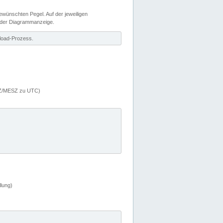
wünschten Pegel. Auf der jeweiligen
 der Diagrammanzeige.
load-Prozess.
MEZ/MESZ zu UTC)
lung)