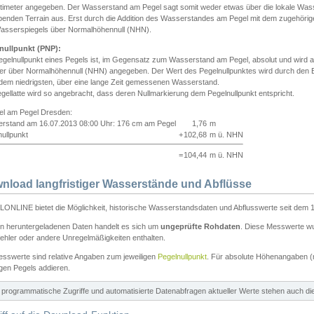
ntimeter angegeben. Der Wasserstand am Pegel sagt somit weder etwas über die lokale Wa
enden Terrain aus. Erst durch die Addition des Wasserstandes am Pegel mit dem zugehörig
asserspiegels über Normalhöhennull (NHN).
nullpunkt (PNP):
egelnullpunkt eines Pegels ist, im Gegensatz zum Wasserstand am Pegel, absolut und wir
ter über Normalhöhennull (NHN) angegeben. Der Wert des Pegelnullpunktes wird durch den Bet
 dem niedrigsten, über eine lange Zeit gemessenen Wasserstand.
gellatte wird so angebracht, dass deren Nullmarkierung dem Pegelnullpunkt entspricht.
iel am Pegel Dresden:
rstand am 16.07.2013 08:00 Uhr: 176 cm am Pegel
1,76
m
ullpunkt
+
102,68
m ü. NHN
=
104,44
m ü. NHN
nload langfristiger Wasserstände und Abflüsse
ONLINE bietet die Möglichkeit, historische Wasserstandsdaten und Abflusswerte seit dem 1
en heruntergeladenen Daten handelt es sich um
ungeprüfte Rohdaten
. Diese Messwerte wur
ehler oder andere Unregelmäßigkeiten enthalten.
esswerte sind relative Angaben zum jeweiligen
Pegelnullpunkt
. Für absolute Höhenangaben 
igen Pegels addieren.
ür programmatische Zugriffe und automatisierte Datenabfragen aktueller Werte stehen auch d