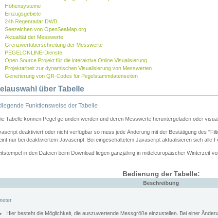
Höhensysteme
Einzugsgebiete
24h Regenradar DWD
Seezeichen von OpenSeaMap.org
Aktualität der Messwerte
Grenzwertüberschreitung der Messwerte
PEGELONLINE-Dienste
Open Source Projekt für die interaktive Online Visualisierung
Projektarbeit zur dynamischen Visualisierung von Messwerten
Generierung von QR-Codes für Pegelstammdatenseiten
elauswahl über Tabelle
legende Funktionsweise der Tabelle
die Tabelle können Pegel gefunden werden und deren Messwerte heruntergeladen oder visuali
vascript deaktiviert oder nicht verfügbar so muss jede Änderung mit der Bestätigung des "Filt
int nur bei deaktiviertem Javascript. Bei eingeschaltetem Javascript aktualisieren sich alle 
itstempel in den Dateien beim Download liegen ganzjährig in mitteleuropäischer Winterzeit vo
Bedienung der Tabelle:
Beschreibung
meter
Hier besteht die Möglichkeit, die auszuwertende Messgröße einzustellen. Bei einer Ände