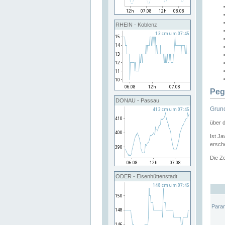
RHEIN - Koblenz
Peg
DONAU - Passau
Grund
über 
Ist Ja
ersche
Die Ze
ODER - Eisenhüttenstadt
Para