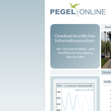
Start
Newsle
Hilf
Elbe - Cuxhaven Steubenhöft