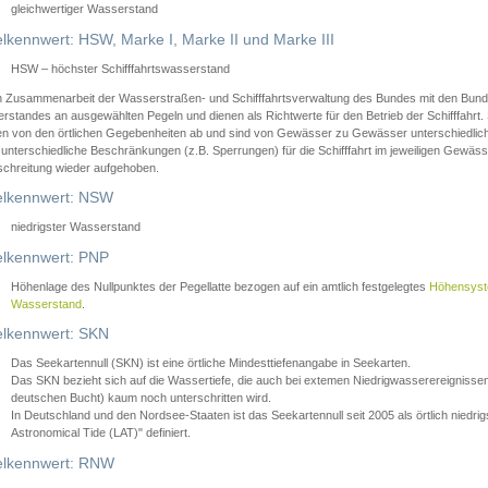
gleichwertiger Wasserstand
lkennwert: HSW, Marke I, Marke II und Marke III
HSW – höchster Schifffahrtswasserstand
in Zusammenarbeit der Wasserstraßen- und Schifffahrtsverwaltung des Bundes mit den Bund
standes an ausgewählten Pegeln und dienen als Richtwerte für den Betrieb der Schifffahrt. 
n von den örtlichen Gegebenheiten ab und sind von Gewässer zu Gewässer unterschiedlich
 unterschiedliche Beschränkungen (z.B. Sperrungen) für die Schifffahrt im jeweiligen Gewäss
schreitung wieder aufgehoben.
lkennwert: NSW
niedrigster Wasserstand
lkennwert: PNP
Höhenlage des Nullpunktes der Pegellatte bezogen auf ein amtlich festgelegtes
Höhensys
Wasserstand
.
lkennwert: SKN
Das Seekartennull (SKN) ist eine örtliche Mindesttiefenangabe in Seekarten.
Das SKN bezieht sich auf die Wassertiefe, die auch bei extemen Niedrigwasserereignissen
deutschen Bucht) kaum noch unterschritten wird.
In Deutschland und den Nordsee-Staaten ist das Seekartennull seit 2005 als örtlich nie
Astronomical Tide (LAT)" definiert.
lkennwert: RNW