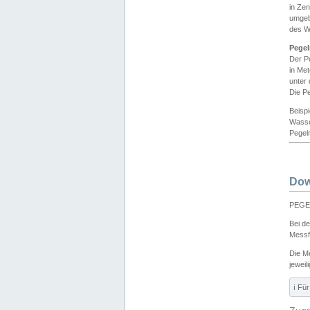
in Ze
umgeb
des W
Pegel
Der P
in Me
unter
Die Pe
Beisp
Wasse
Pegeln
Dow
PEGEL
Bei d
Messf
Die M
jeweil
ℹ️ F