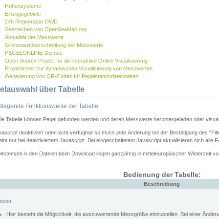
Höhensysteme
Einzugsgebiete
24h Regenradar DWD
Seezeichen von OpenSeaMap.org
Aktualität der Messwerte
Grenzwertüberschreitung der Messwerte
PEGELONLINE-Dienste
Open Source Projekt für die interaktive Online Visualisierung
Projektarbeit zur dynamischen Visualisierung von Messwerten
Generierung von QR-Codes für Pegelstammdatenseiten
elauswahl über Tabelle
legende Funktionsweise der Tabelle
die Tabelle können Pegel gefunden werden und deren Messwerte heruntergeladen oder visuali
vascript deaktiviert oder nicht verfügbar so muss jede Änderung mit der Bestätigung des "Filt
int nur bei deaktiviertem Javascript. Bei eingeschaltetem Javascript aktualisieren sich alle 
itstempel in den Dateien beim Download liegen ganzjährig in mitteleuropäischer Winterzeit vo
Bedienung der Tabelle:
Beschreibung
meter
Hier besteht die Möglichkeit, die auszuwertende Messgröße einzustellen. Bei einer Ände