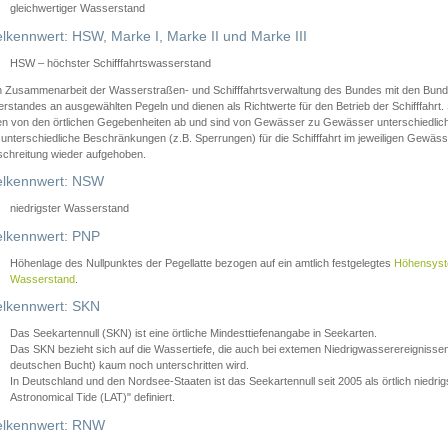
gleichwertiger Wasserstand
lkennwert: HSW, Marke I, Marke II und Marke III
HSW – höchster Schifffahrtswasserstand
in Zusammenarbeit der Wasserstraßen- und Schifffahrtsverwaltung des Bundes mit den Bund
standes an ausgewählten Pegeln und dienen als Richtwerte für den Betrieb der Schifffahrt. 
n von den örtlichen Gegebenheiten ab und sind von Gewässer zu Gewässer unterschiedlich
 unterschiedliche Beschränkungen (z.B. Sperrungen) für die Schifffahrt im jeweiligen Gewäss
schreitung wieder aufgehoben.
lkennwert: NSW
niedrigster Wasserstand
lkennwert: PNP
Höhenlage des Nullpunktes der Pegellatte bezogen auf ein amtlich festgelegtes
Höhensys
Wasserstand
.
lkennwert: SKN
Das Seekartennull (SKN) ist eine örtliche Mindesttiefenangabe in Seekarten.
Das SKN bezieht sich auf die Wassertiefe, die auch bei extemen Niedrigwasserereignissen
deutschen Bucht) kaum noch unterschritten wird.
In Deutschland und den Nordsee-Staaten ist das Seekartennull seit 2005 als örtlich nie
Astronomical Tide (LAT)" definiert.
lkennwert: RNW