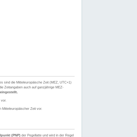
ies sind die Mitteleuropäische Zeit (MEZ, UTC+1)
ie Zeitangaben auch auf ganzjährige MEZ-
ingestellt.
 vor.
 Mitteleuropäischer Zeit vor.
lpunkt (PNP)
der Pegellatte und wird in der Regel