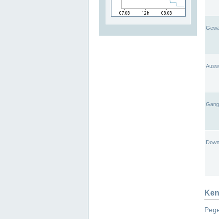
Gewä
Ausw
Gangl
Down
Ken
Pege