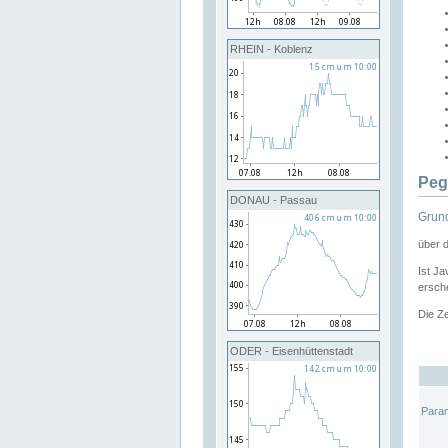
RHEIN - Koblenz
Peg
DONAU - Passau
Grund
über 
Ist Ja
ersche
Die Ze
ODER - Eisenhüttenstadt
Para