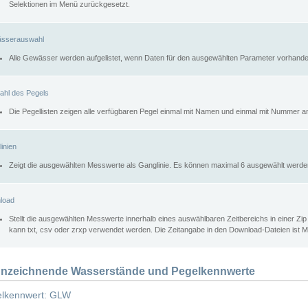
Selektionen im Menü zurückgesetzt.
sserauswahl
Alle Gewässer werden aufgelistet, wenn Daten für den ausgewählten Parameter vorhande
ahl des Pegels
Die Pegellisten zeigen alle verfügbaren Pegel einmal mit Namen und einmal mit Nummer a
inien
Zeigt die ausgewählten Messwerte als Ganglinie. Es können maximal 6 ausgewählt werde
load
Stellt die ausgewählten Messwerte innerhalb eines auswählbaren Zeitbereichs in einer Zi
kann txt, csv oder zrxp verwendet werden. Die Zeitangabe in den Download-Dateien ist 
nzeichnende Wasserstände und Pegelkennwerte
lkennwert: GLW