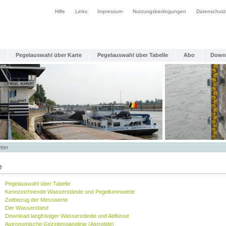
Hilfe
Links
Impressum
Nutzungsbedingungen
Datenschutz
Pegelauswahl über Karte
Pegelauswahl über Tabelle
Abo
Down
tter
e
Pegelauswahl über Tabelle
Kennzeichnende Wasserstände und Pegelkennwerte
Zeitbezug der Messwerte
Der Wasserstand
Download langfristiger Wasserstände und Abflüsse
Astronomische Gezeitenganglinie (Astrotide)