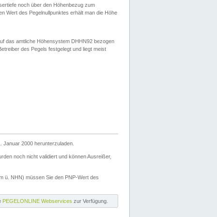
ssertiefe noch über den Höhenbezug zum
en Wert des Pegelnullpunktes erhält man die Höhe
d auf das amtliche Höhensystem DHHN92 bezogen
reiber des Pegels festgelegt und liegt meist
. Januar 2000 herunterzuladen.
den noch nicht validiert und können Ausreißer,
(m ü. NHN) müssen Sie den PNP-Wert des
ie
PEGELONLINE Webservices
zur Verfügung.