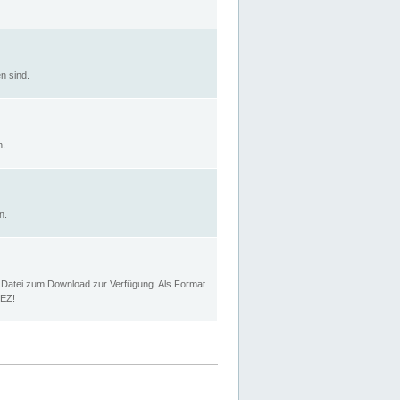
n sind.
n.
n.
p Datei zum Download zur Verfügung. Als Format
MEZ!