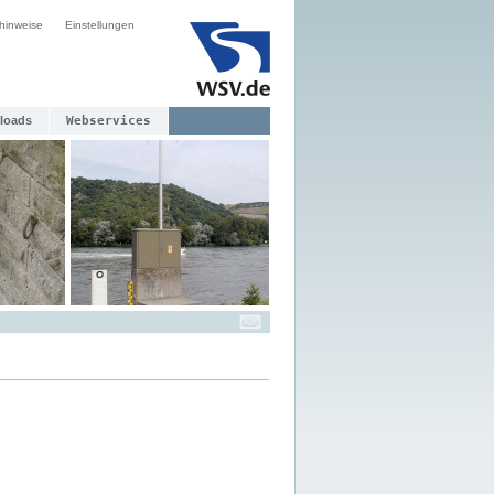
hinweise
Einstellungen
loads
Webservices