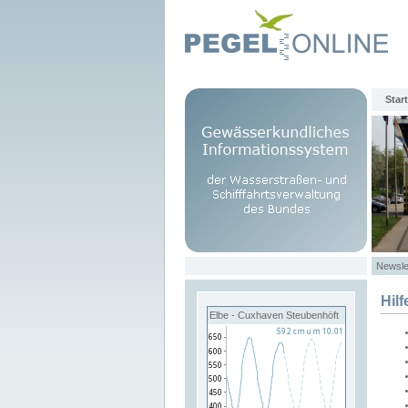
Start
Newsle
Hilf
Elbe - Cuxhaven Steubenhöft