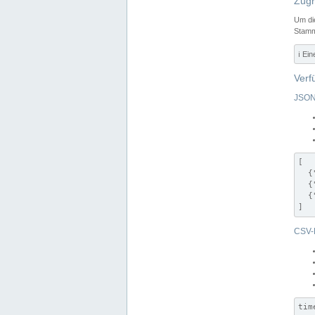
Zugr
Um di
Stamm
ℹ️ Ei
Verf
JSON
[

  {
  {
  {
]
CSV-
tim