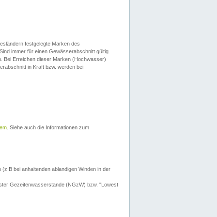
esländern festgelegte Marken des
Sind immer für einen Gewässerabschnitt gültig.
. Bei Erreichen dieser Marken (Hochwasser)
erabschnitt in Kraft bzw. werden bei
tem
. Siehe auch die Informationen zum
 (z.B bei anhaltenden ablandigen Winden in der
drigster Gezeitenwasserstande (NGzW) bzw. "Lowest