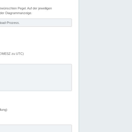
wünschten Pegel. Auf der jeweiligen
 der Diagrammanzeige.
load-Prozess.
MEZ/MESZ zu UTC)
lung)