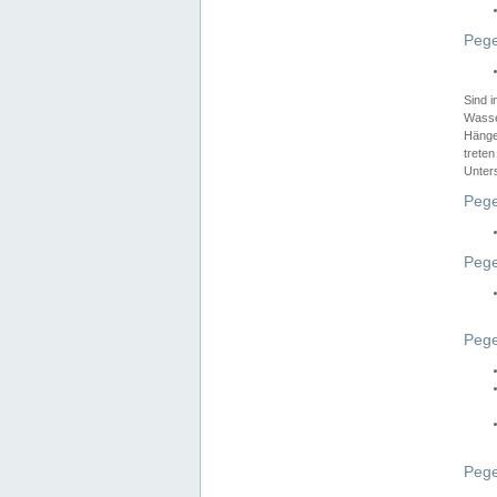
Pege
Sind 
Wasser
Hänge
treten
Unter
Pege
Pege
Pege
Pege