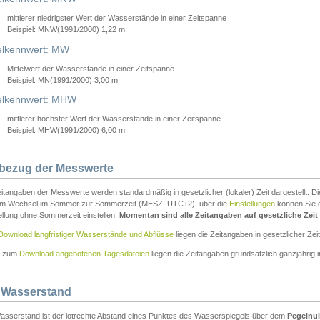
mittlerer niedrigster Wert der Wasserstände in einer Zeitspanne
Beispiel: MNW(1991/2000) 1,22 m
lkennwert: MW
Mittelwert der Wasserstände in einer Zeitspanne
Beispiel: MN(1991/2000) 3,00 m
elkennwert: MHW
mittlerer höchster Wert der Wasserstände in einer Zeitspanne
Beispiel: MHW(1991/2000) 6,00 m
tbezug der Messwerte
itangaben der Messwerte werden standardmäßig in gesetzlicher (lokaler) Zeit dargestellt. D
em Wechsel im Sommer zur Sommerzeit (MESZ, UTC+2). über die
Einstellungen
können Sie d
ellung ohne Sommerzeit einstellen.
Momentan sind alle Zeitangaben auf gesetzliche Zeit e
Download langfristiger Wasserstände und Abflüsse
liegen die Zeitangaben in gesetzlicher Zeit
n zum
Download angebotenen Tagesdateien
liegen die Zeitangaben grundsätzlich ganzjährig in
 Wasserstand
asserstand ist der lotrechte Abstand eines Punktes des Wasserspiegels über dem
Pegelnul