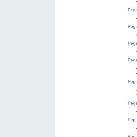
Pege
Pege
Peg
Pege
Pege
Pege
Pege
Peg