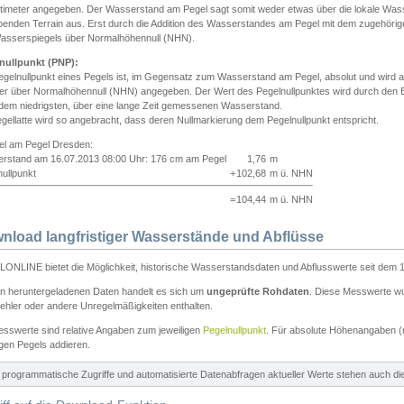
ntimeter angegeben. Der Wasserstand am Pegel sagt somit weder etwas über die lokale Wa
enden Terrain aus. Erst durch die Addition des Wasserstandes am Pegel mit dem zugehörig
asserspiegels über Normalhöhennull (NHN).
nullpunkt (PNP):
egelnullpunkt eines Pegels ist, im Gegensatz zum Wasserstand am Pegel, absolut und wir
ter über Normalhöhennull (NHN) angegeben. Der Wert des Pegelnullpunktes wird durch den Bet
 dem niedrigsten, über eine lange Zeit gemessenen Wasserstand.
gellatte wird so angebracht, dass deren Nullmarkierung dem Pegelnullpunkt entspricht.
iel am Pegel Dresden:
rstand am 16.07.2013 08:00 Uhr: 176 cm am Pegel
1,76
m
ullpunkt
+
102,68
m ü. NHN
=
104,44
m ü. NHN
nload langfristiger Wasserstände und Abflüsse
ONLINE bietet die Möglichkeit, historische Wasserstandsdaten und Abflusswerte seit dem 1
en heruntergeladenen Daten handelt es sich um
ungeprüfte Rohdaten
. Diese Messwerte wur
ehler oder andere Unregelmäßigkeiten enthalten.
esswerte sind relative Angaben zum jeweiligen
Pegelnullpunkt
. Für absolute Höhenangaben 
igen Pegels addieren.
ür programmatische Zugriffe und automatisierte Datenabfragen aktueller Werte stehen auch d