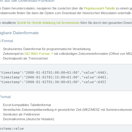
iff auf die Download-Funktion
e Daten herunterzuladen, navigieren Sie zunächst über die
Pegelauswahl-Tabelle
zu einem ge
datenseite finden Sie dann die Option zum Download der historischen Messdaten unterhalb
ne detaillierte
Schritt-für-Schritt-Anleitung mit Screenshots
führt Sie durch den gesamten Down
ügbare Datenformate
-Format
Strukturiertes Datenformat für programmatische Verarbeitung
Zeitstempel im
ISO 8601-Format
↗
mit vollständigen Zeitzoneninformation (Offset von 
Dezimalpunkt als Trennzeichen
"timestamp":"2000-01-01T01:00:00+01:00","value":646},

"timestamp":"2000-01-01T01:15:00+01:00","value":646},

"timestamp":"2000-01-01T01:30:00+01:00","value":645}

Format
Excel-kompatibles Tabellenformat
Vereinfachte Zeitstempeldarstellung in gesetzlicher Zeit (MEZ/MESZ mit Sommerzeitumstel
Semikolon als Feldtrenner
Dezimalkomma (deutsche Notation)
estamp;value
