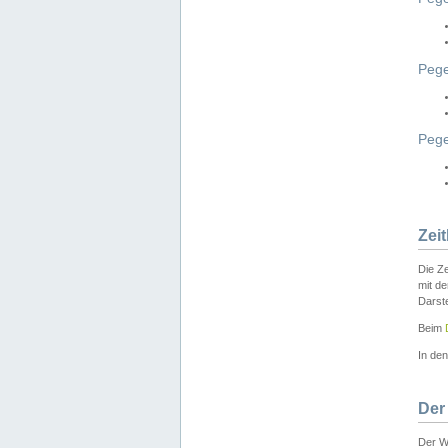
Pege
Peg
Zei
Die Ze
mit d
Darst
Beim
In de
Der
Der W