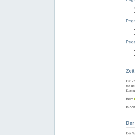
Pege
Peg
Zei
Die Ze
mit d
Darst
Beim
In de
Der
Der W