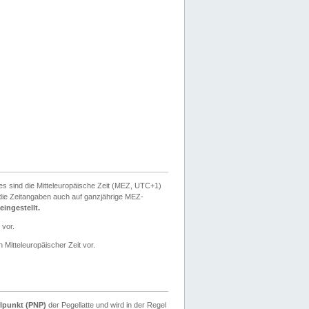
ies sind die Mitteleuropäische Zeit (MEZ, UTC+1)
ie Zeitangaben auch auf ganzjährige MEZ-
ingestellt.
 vor.
 Mitteleuropäischer Zeit vor.
lpunkt (PNP)
der Pegellatte und wird in der Regel