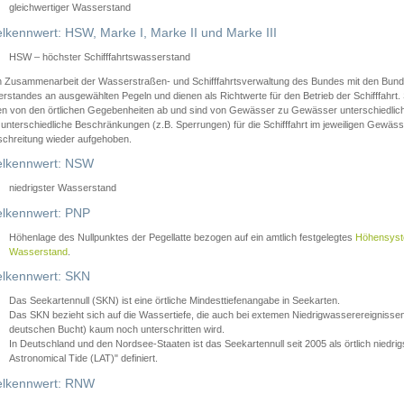
gleichwertiger Wasserstand
lkennwert: HSW, Marke I, Marke II und Marke III
HSW – höchster Schifffahrtswasserstand
in Zusammenarbeit der Wasserstraßen- und Schifffahrtsverwaltung des Bundes mit den Bund
standes an ausgewählten Pegeln und dienen als Richtwerte für den Betrieb der Schifffahrt. 
n von den örtlichen Gegebenheiten ab und sind von Gewässer zu Gewässer unterschiedlich
 unterschiedliche Beschränkungen (z.B. Sperrungen) für die Schifffahrt im jeweiligen Gewäss
schreitung wieder aufgehoben.
lkennwert: NSW
niedrigster Wasserstand
lkennwert: PNP
Höhenlage des Nullpunktes der Pegellatte bezogen auf ein amtlich festgelegtes
Höhensys
Wasserstand
.
lkennwert: SKN
Das Seekartennull (SKN) ist eine örtliche Mindesttiefenangabe in Seekarten.
Das SKN bezieht sich auf die Wassertiefe, die auch bei extemen Niedrigwasserereignissen
deutschen Bucht) kaum noch unterschritten wird.
In Deutschland und den Nordsee-Staaten ist das Seekartennull seit 2005 als örtlich nie
Astronomical Tide (LAT)" definiert.
lkennwert: RNW