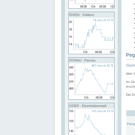
RHEIN - Koblenz
Peg
DONAU - Passau
Grund
über 
Ist Ja
ersche
Die Ze
ODER - Eisenhüttenstadt
Para