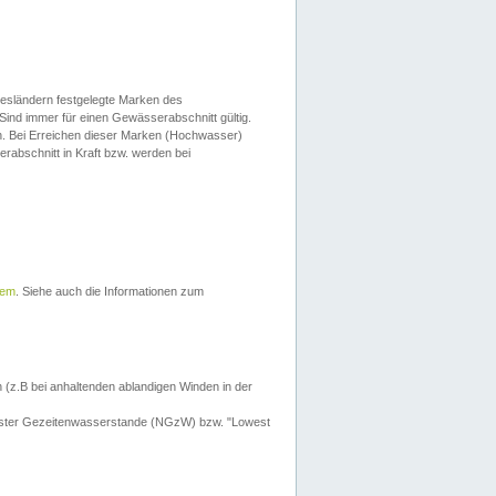
esländern festgelegte Marken des
Sind immer für einen Gewässerabschnitt gültig.
. Bei Erreichen dieser Marken (Hochwasser)
erabschnitt in Kraft bzw. werden bei
tem
. Siehe auch die Informationen zum
 (z.B bei anhaltenden ablandigen Winden in der
drigster Gezeitenwasserstande (NGzW) bzw. "Lowest