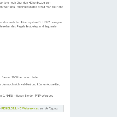
ssertiefe noch über den Höhenbezug zum
en Wert des Pegelnullpunktes erhält man die Höhe
d auf das amtliche Höhensystem DHHN92 bezogen
reiber des Pegels festgelegt und liegt meist
. Januar 2000 herunterzuladen.
den noch nicht validiert und können Ausreißer,
(m ü. NHN) müssen Sie den PNP-Wert des
ie
PEGELONLINE Webservices
zur Verfügung.