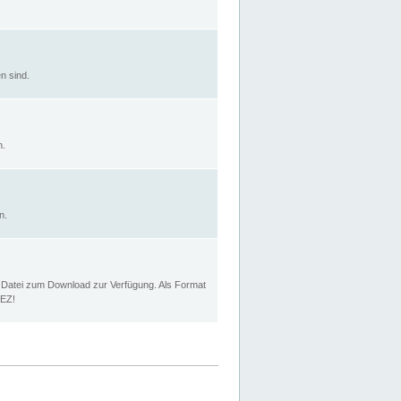
n sind.
n.
n.
p Datei zum Download zur Verfügung. Als Format
MEZ!