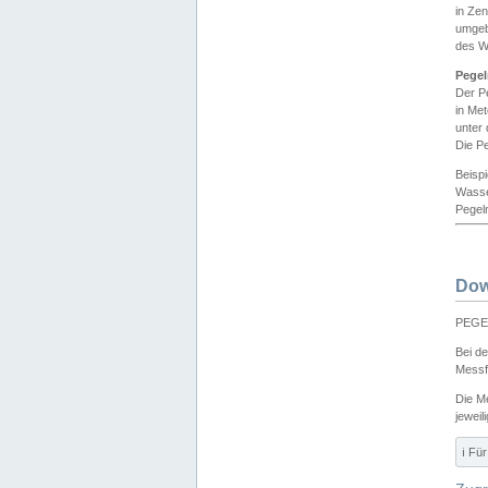
in Ze
umgeb
des W
Pegel
Der P
in Me
unter
Die Pe
Beisp
Wasse
Pegeln
Dow
PEGEL
Bei d
Messf
Die M
jeweil
ℹ️ F