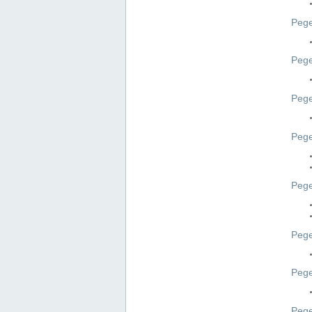
Pege
Pege
Peg
Pege
Pege
Pege
Pege
Peg