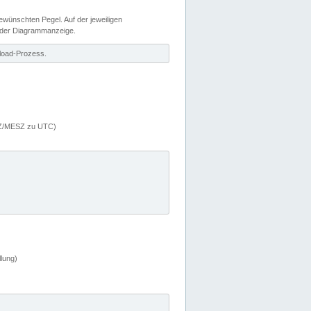
wünschten Pegel. Auf der jeweiligen
 der Diagrammanzeige.
load-Prozess.
MEZ/MESZ zu UTC)
lung)