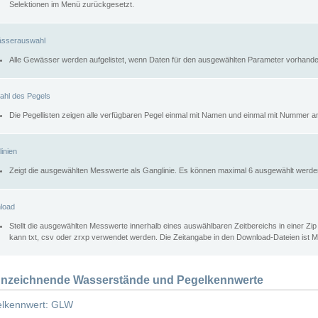
Selektionen im Menü zurückgesetzt.
sserauswahl
Alle Gewässer werden aufgelistet, wenn Daten für den ausgewählten Parameter vorhande
ahl des Pegels
Die Pegellisten zeigen alle verfügbaren Pegel einmal mit Namen und einmal mit Nummer a
inien
Zeigt die ausgewählten Messwerte als Ganglinie. Es können maximal 6 ausgewählt werde
load
Stellt die ausgewählten Messwerte innerhalb eines auswählbaren Zeitbereichs in einer Zi
kann txt, csv oder zrxp verwendet werden. Die Zeitangabe in den Download-Dateien ist 
nzeichnende Wasserstände und Pegelkennwerte
lkennwert: GLW