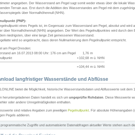
ntimeter angegeben. Der Wasserstand am Pegel sagt somit weder etwas über die lokale Wa
enden Terrain aus. Erst durch die Addition des Wasserstandes am Pegel mit dem zugehörig
asserspiegels über Normalhöhennull (NHN).
nullpunkt (PNP):
egelnullpunkt eines Pegels ist, im Gegensatz zum Wasserstand am Pegel, absolut und wir
ter über Normalhöhennull (NHN) angegeben. Der Wert des Pegelnullpunktes wird durch den Bet
 dem niedrigsten, über eine lange Zeit gemessenen Wasserstand.
gellatte wird so angebracht, dass deren Nullmarkierung dem Pegelnullpunkt entspricht.
iel am Pegel Dresden:
rstand am 16.07.2013 08:00 Uhr: 176 cm am Pegel
1,76
m
ullpunkt
+
102,68
m ü. NHN
=
104,44
m ü. NHN
nload langfristiger Wasserstände und Abflüsse
ONLINE bietet die Möglichkeit, historische Wasserstandsdaten und Abflusswerte seit dem 1
en heruntergeladenen Daten handelt es sich um
ungeprüfte Rohdaten
. Diese Messwerte wur
ehler oder andere Unregelmäßigkeiten enthalten.
esswerte sind relative Angaben zum jeweiligen
Pegelnullpunkt
. Für absolute Höhenangaben 
igen Pegels addieren.
ür programmatische Zugriffe und automatisierte Datenabfragen aktueller Werte stehen auch d