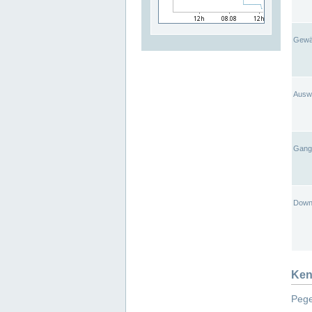
Gewä
Ausw
Gangl
Down
Ken
Pege