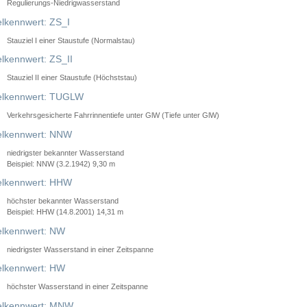
Regulierungs-Niedrigwasserstand
lkennwert: ZS_I
Stauziel I einer Staustufe (Normalstau)
lkennwert: ZS_II
Stauziel II einer Staustufe (Höchststau)
elkennwert: TUGLW
Verkehrsgesicherte Fahrrinnentiefe unter GlW (Tiefe unter GlW)
lkennwert: NNW
niedrigster bekannter Wasserstand
Beispiel: NNW (3.2.1942) 9,30 m
lkennwert: HHW
höchster bekannter Wasserstand
Beispiel: HHW (14.8.2001) 14,31 m
lkennwert: NW
niedrigster Wasserstand in einer Zeitspanne
lkennwert: HW
höchster Wasserstand in einer Zeitspanne
elkennwert: MNW