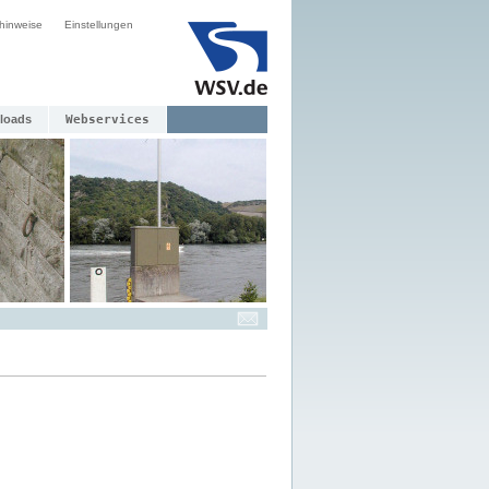
hinweise
Einstellungen
loads
Webservices