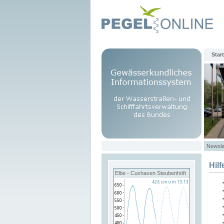
Start
Newsle
Hilf
Elbe - Cuxhaven Steubenhöft