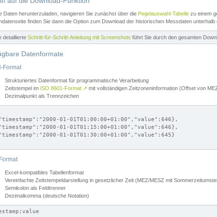
iff auf die Download-Funktion
e Daten herunterzuladen, navigieren Sie zunächst über die
Pegelauswahl-Tabelle
zu einem ge
datenseite finden Sie dann die Option zum Download der historischen Messdaten unterhalb
ne detaillierte
Schritt-für-Schritt-Anleitung mit Screenshots
führt Sie durch den gesamten Down
ügbare Datenformate
-Format
Strukturiertes Datenformat für programmatische Verarbeitung
Zeitstempel im
ISO 8601-Format
↗
mit vollständigen Zeitzoneninformation (Offset von 
Dezimalpunkt als Trennzeichen
"timestamp":"2000-01-01T01:00:00+01:00","value":646},

"timestamp":"2000-01-01T01:15:00+01:00","value":646},

"timestamp":"2000-01-01T01:30:00+01:00","value":645}

Format
Excel-kompatibles Tabellenformat
Vereinfachte Zeitstempeldarstellung in gesetzlicher Zeit (MEZ/MESZ mit Sommerzeitumstel
Semikolon als Feldtrenner
Dezimalkomma (deutsche Notation)
estamp;value
