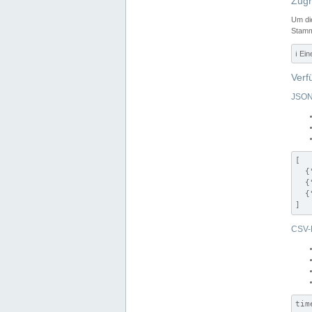
Zugr
Um di
Stamm
ℹ️ Ei
Verf
JSON
[

  {
  {
  {
]
CSV-
tim