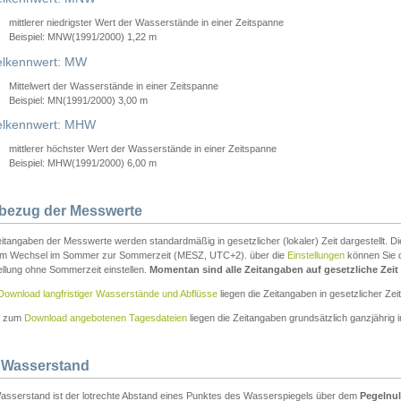
mittlerer niedrigster Wert der Wasserstände in einer Zeitspanne
Beispiel: MNW(1991/2000) 1,22 m
lkennwert: MW
Mittelwert der Wasserstände in einer Zeitspanne
Beispiel: MN(1991/2000) 3,00 m
elkennwert: MHW
mittlerer höchster Wert der Wasserstände in einer Zeitspanne
Beispiel: MHW(1991/2000) 6,00 m
tbezug der Messwerte
itangaben der Messwerte werden standardmäßig in gesetzlicher (lokaler) Zeit dargestellt. D
em Wechsel im Sommer zur Sommerzeit (MESZ, UTC+2). über die
Einstellungen
können Sie d
ellung ohne Sommerzeit einstellen.
Momentan sind alle Zeitangaben auf gesetzliche Zeit e
Download langfristiger Wasserstände und Abflüsse
liegen die Zeitangaben in gesetzlicher Zeit
n zum
Download angebotenen Tagesdateien
liegen die Zeitangaben grundsätzlich ganzjährig in
 Wasserstand
asserstand ist der lotrechte Abstand eines Punktes des Wasserspiegels über dem
Pegelnul