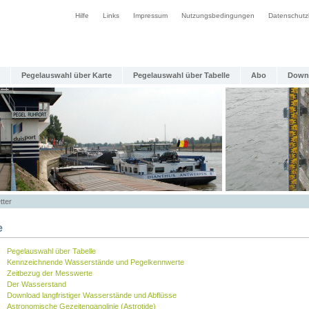
Hilfe
Links
Impressum
Nutzungsbedingungen
Datenschutz
Pegelauswahl über Karte
Pegelauswahl über Tabelle
Abo
Down
tter
e
Pegelauswahl über Tabelle
Kennzeichnende Wasserstände und Pegelkennwerte
Zeitbezug der Messwerte
Der Wasserstand
Download langfristiger Wasserstände und Abflüsse
Astronomische Gezeitenganglinie (Astrotide)