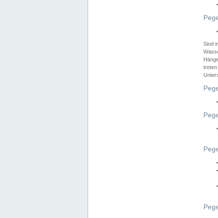
Pege
Sind 
Wasser
Hänge
treten
Unter
Pege
Pege
Pege
Pege