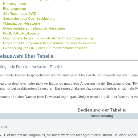
Höhensysteme
Einzugsgebiete
24h Regenradar DWD
Seezeichen von OpenSeaMap.org
Aktualität der Messwerte
Grenzwertüberschreitung der Messwerte
PEGELONLINE-Dienste
Open Source Projekt für die interaktive Online Visualisierung
Projektarbeit zur dynamischen Visualisierung von Messwerten
Generierung von QR-Codes für Pegelstammdatenseiten
elauswahl über Tabelle
legende Funktionsweise der Tabelle
die Tabelle können Pegel gefunden werden und deren Messwerte heruntergeladen oder visuali
vascript deaktiviert oder nicht verfügbar so muss jede Änderung mit der Bestätigung des "Filt
int nur bei deaktiviertem Javascript. Bei eingeschaltetem Javascript aktualisieren sich alle 
itstempel in den Dateien beim Download liegen ganzjährig in mitteleuropäischer Winterzeit vo
Bedienung der Tabelle:
Beschreibung
meter
Hier besteht die Möglichkeit, die auszuwertende Messgröße einzustellen. Bei einer Ände