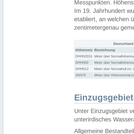
Messpunkten. Höhensy
Im 19. Jahrhundert wu
etabliert, an welchen 
zentimetergenau gem
Deutschland
Höhennetz
Bezeichnung
DHHN2016
Meter über Normalhöhennul
DHHN92
Meter über Normalhöhennul
DHHN12
Meter über Normalnull (m. 
SNN76
Meter über Höhennormal (m
Einzugsgebiet
Unter Einzugsgebiet v
unterirdisches Wasser
Allgemeine Bestandtei