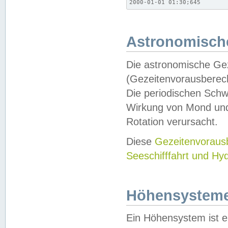
2000-01-01 01:30;645
Astronomische
Die astronomische Gez
(Gezeitenvorausberec
Die periodischen Schw
Wirkung von Mond und
Rotation verursacht.
Diese
Gezeitenvorau
Seeschifffahrt und Hy
Höhensystem
Ein Höhensystem ist e