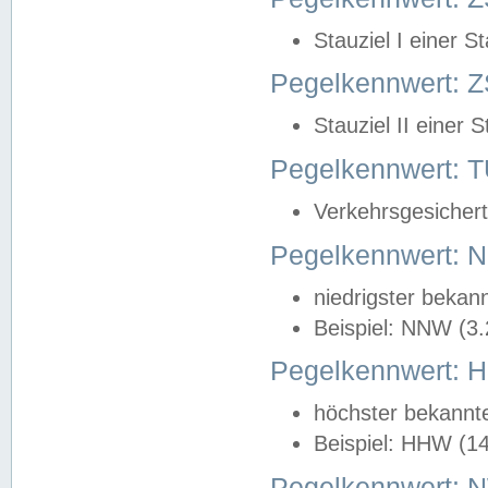
Stauziel I einer S
Pegelkennwert: Z
Stauziel II einer 
Pegelkennwert:
Verkehrsgesichert
Pegelkennwert:
niedrigster bekan
Beispiel: NNW (3
Pegelkennwert:
höchster bekannt
Beispiel: HHW (1
Pegelkennwert: 