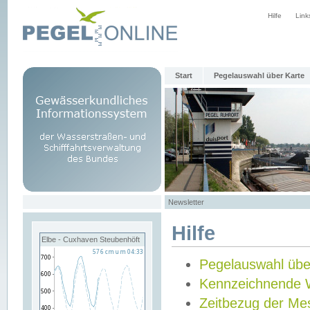
Hilfe
Link
Start
Pegelauswahl über Karte
Newsletter
Hilfe
Elbe - Cuxhaven Steubenhöft
Pegelauswahl übe
Kennzeichnende 
Zeitbezug der Me