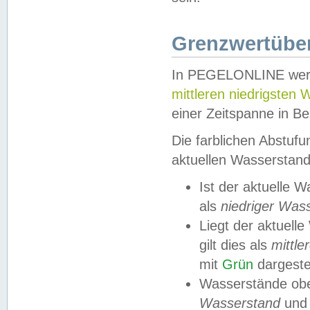
Grenzwertüber
In PEGELONLINE werde
mittleren niedrigsten
einer Zeitspanne in Be
Die farblichen Abstuf
aktuellen Wasserstand
Ist der aktuelle 
als
niedriger Was
Liegt der aktue
gilt dies als
mittle
mit
Grün
dargestel
Wasserstände obe
Wasserstand
und