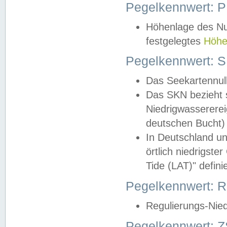
Pegelkennwert: 
Höhenlage des Nul
festgelegtes
Höhe
Pegelkennwert: 
Das Seekartennull
Das SKN bezieht s
Niedrigwassererei
deutschen Bucht) 
In Deutschland un
örtlich niedrigst
Tide (LAT)" definie
Pegelkennwert:
Regulierungs-Nie
Pegelkennwert: Z