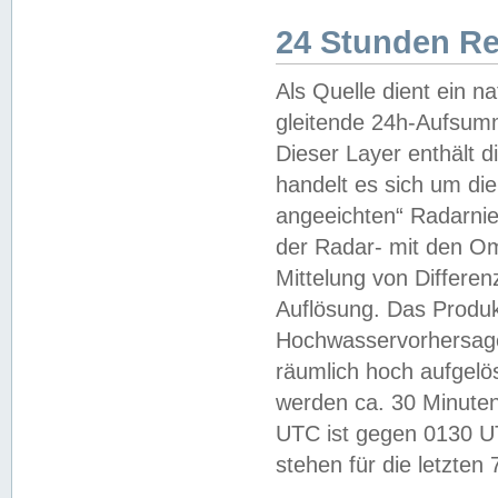
24 Stunden R
Als Quelle dient ein n
gleitende 24h-Aufsum
Dieser Layer enthält
handelt es sich um di
angeeichten“ Radarnie
der Radar- mit den O
Mittelung von Differe
Auflösung. Das Produk
Hochwasservorhersagez
räumlich hoch aufgelö
werden ca. 30 Minuten
UTC ist gegen 0130 UTC
stehen für die letzten