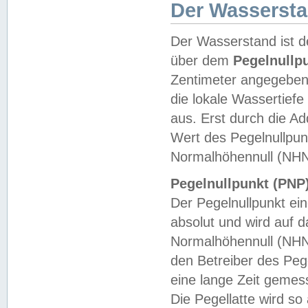
Der Wasserst
Der Wasserstand ist d
über dem
Pegelnullp
Zentimeter angegeben
die lokale Wassertie
aus. Erst durch die A
Wert des Pegelnullpun
Normalhöhennull (NHN
Pegelnullpunkt (PNP)
Der Pegelnullpunkt ei
absolut und wird auf
Normalhöhennull (NHN
den Betreiber des Pege
eine lange Zeit geme
Die Pegellatte wird s