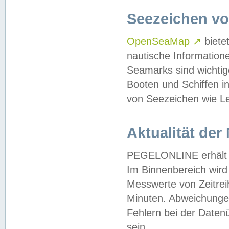
Seezeichen v
OpenSeaMap
↗
biete
nautische Information
Seamarks sind wichtig
Booten und Schiffen i
von Seezeichen wie Le
Aktualität der
PEGELONLINE erhält u
Im Binnenbereich wird 
Messwerte von Zeitreih
Minuten. Abweichungen
Fehlern bei der Daten
sein.