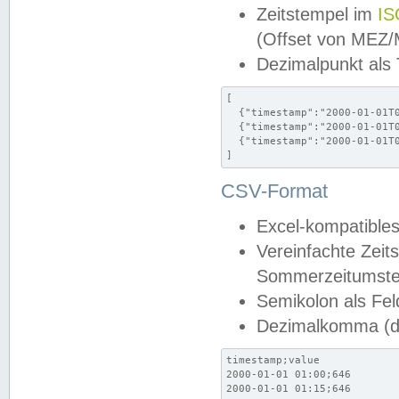
Zeitstempel im
IS
(Offset von MEZ
Dezimalpunkt als
[

  {"timestamp":"2000-01-01T0
  {"timestamp":"2000-01-01T0
  {"timestamp":"2000-01-01T0
]
CSV-Format
Excel-kompatibles
Vereinfachte Zeit
Sommerzeitumstel
Semikolon als Fel
Dezimalkomma (de
timestamp;value

2000-01-01 01:00;646

2000-01-01 01:15;646
