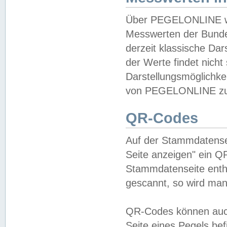
Über PEGELONLINE wer
Messwerten der Bundes
derzeit klassische Da
der Werte findet nicht 
Darstellungsmöglichkei
von PEGELONLINE zu 
QR-Codes
Auf der Stammdatensei
Seite anzeigen" ein Q
Stammdatenseite enthä
gescannt, so wird man
QR-Codes können auc
Seite eines Pegels be