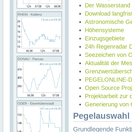
Der Wasserstand
Download langfris
RHEIN - Koblenz
Astronomische Gez
Höhensysteme
Einzugsgebiete
24h Regenradar
Seezeichen von 
DONAU - Passau
Aktualität der Me
Grenzwertübersch
PEGELONLINE-Di
Open Source Projek
Projektarbeit zur
Generierung von 
ODER - Eisenhüttenstadt
Pegelauswahl 
Grundlegende Funkti