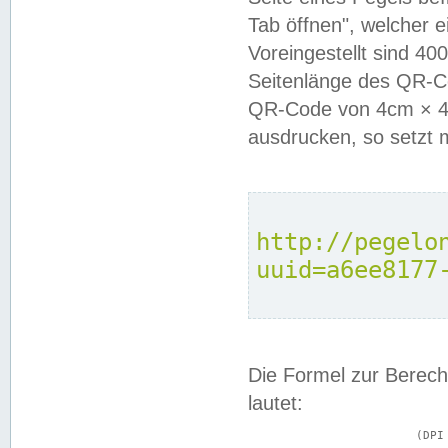
Tab öffnen", welcher 
Voreingestellt sind 4
Seitenlänge des QR-C
QR-Code von 4cm × 4c
ausdrucken, so setzt 
http://pegelo
uuid=a6ee8177
Die Formel zur Berech
lautet:
			(DPI × Druckkantenlänge in cm) ÷ 2,54 = Kantenlänge in Pixel
