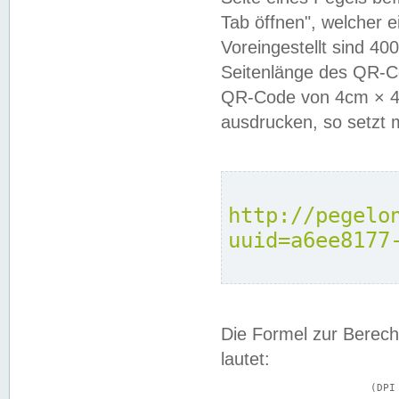
Tab öffnen", welcher 
Voreingestellt sind 4
Seitenlänge des QR-C
QR-Code von 4cm × 4c
ausdrucken, so setzt 
http://pegelo
uuid=a6ee8177
Die Formel zur Berech
lautet:
			(DPI × Druckkantenlänge in cm) ÷ 2,54 = Kantenlänge in Pixel
