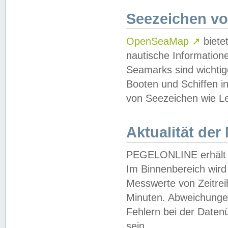
Seezeichen v
OpenSeaMap
↗
biete
nautische Information
Seamarks sind wichtig
Booten und Schiffen i
von Seezeichen wie Le
Aktualität der
PEGELONLINE erhält u
Im Binnenbereich wird 
Messwerte von Zeitreih
Minuten. Abweichungen
Fehlern bei der Daten
sein.