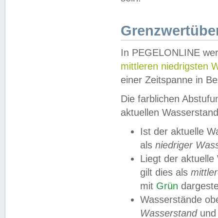
Grenzwertüber
In PEGELONLINE werde
mittleren niedrigsten
einer Zeitspanne in Be
Die farblichen Abstuf
aktuellen Wasserstand
Ist der aktuelle 
als
niedriger Was
Liegt der aktue
gilt dies als
mittle
mit
Grün
dargestel
Wasserstände obe
Wasserstand
und