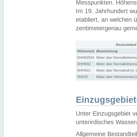
Messpunkten. Höhensy
Im 19. Jahrhundert wu
etabliert, an welchen 
zentimetergenau gem
Deutschland
Höhennetz
Bezeichnung
DHHN2016
Meter über Normalhöhennul
DHHN92
Meter über Normalhöhennul
DHHN12
Meter über Normalnull (m. 
SNN76
Meter über Höhennormal (m
Einzugsgebiet
Unter Einzugsgebiet v
unterirdisches Wasser
Allgemeine Bestandtei