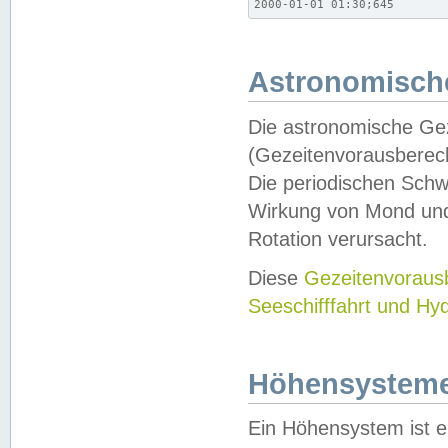
2000-01-01 01:30;645
Astronomische
Die astronomische Gez
(Gezeitenvorausberec
Die periodischen Schw
Wirkung von Mond und
Rotation verursacht.
Diese
Gezeitenvorau
Seeschifffahrt und Hy
Höhensystem
Ein Höhensystem ist e