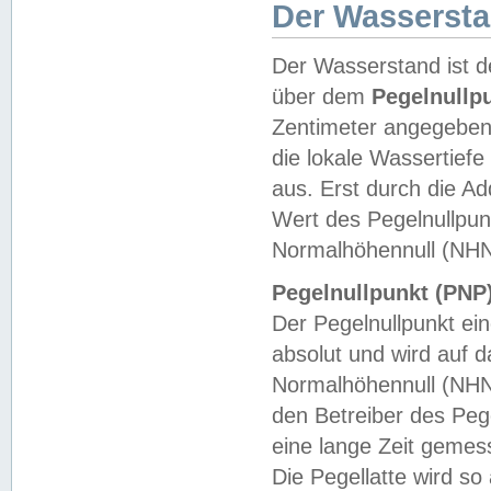
Der Wasserst
Der Wasserstand ist d
über dem
Pegelnullp
Zentimeter angegeben
die lokale Wassertie
aus. Erst durch die A
Wert des Pegelnullpun
Normalhöhennull (NHN
Pegelnullpunkt (PNP)
Der Pegelnullpunkt ei
absolut und wird auf
Normalhöhennull (NHN
den Betreiber des Pege
eine lange Zeit geme
Die Pegellatte wird s