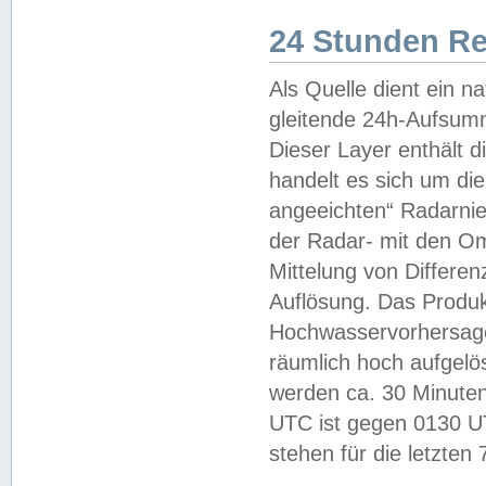
24 Stunden R
Als Quelle dient ein n
gleitende 24h-Aufsum
Dieser Layer enthält
handelt es sich um di
angeeichten“ Radarnie
der Radar- mit den O
Mittelung von Differe
Auflösung. Das Produk
Hochwasservorhersagez
räumlich hoch aufgelö
werden ca. 30 Minuten
UTC ist gegen 0130 UTC
stehen für die letzten