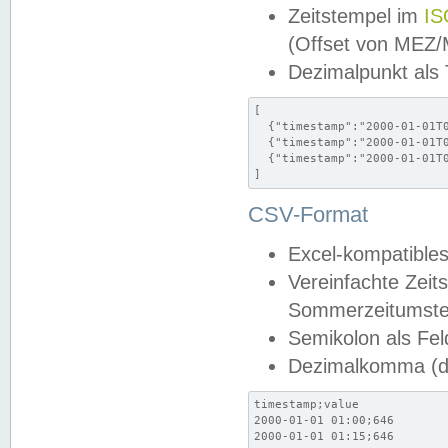
Zeitstempel im
IS
(Offset von MEZ
Dezimalpunkt als
[

  {"timestamp":"2000-01-01T0
  {"timestamp":"2000-01-01T0
  {"timestamp":"2000-01-01T0
]
CSV-Format
Excel-kompatibles
Vereinfachte Zeit
Sommerzeitumstel
Semikolon als Fel
Dezimalkomma (de
timestamp;value

2000-01-01 01:00;646

2000-01-01 01:15;646
