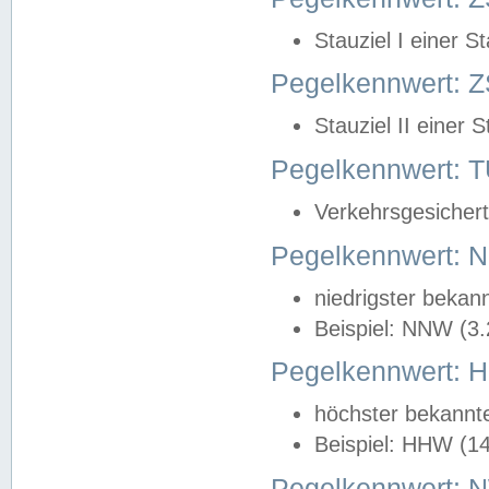
Stauziel I einer S
Pegelkennwert: Z
Stauziel II einer 
Pegelkennwert:
Verkehrsgesichert
Pegelkennwert:
niedrigster bekan
Beispiel: NNW (3
Pegelkennwert:
höchster bekannt
Beispiel: HHW (1
Pegelkennwert: 