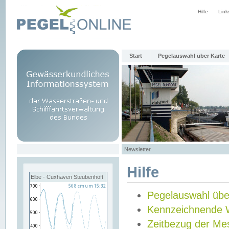
Hilfe
Link
Start
Pegelauswahl über Karte
Newsletter
Hilfe
Elbe - Cuxhaven Steubenhöft
Pegelauswahl übe
Kennzeichnende 
Zeitbezug der Me