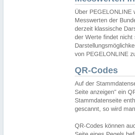
Über PEGELONLINE wer
Messwerten der Bundes
derzeit klassische Da
der Werte findet nicht 
Darstellungsmöglichkei
von PEGELONLINE zu 
QR-Codes
Auf der Stammdatensei
Seite anzeigen" ein Q
Stammdatenseite enthä
gescannt, so wird man
QR-Codes können auc
Seite eines Pegels be