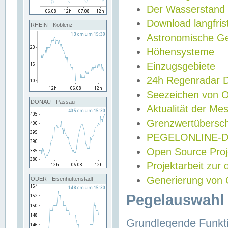
Der Wasserstand
Download langfris
RHEIN - Koblenz
Astronomische Gez
Höhensysteme
Einzugsgebiete
24h Regenradar
Seezeichen von 
DONAU - Passau
Aktualität der Me
Grenzwertübersch
PEGELONLINE-Di
Open Source Projek
Projektarbeit zur
Generierung von 
ODER - Eisenhüttenstadt
Pegelauswahl 
Grundlegende Funkti