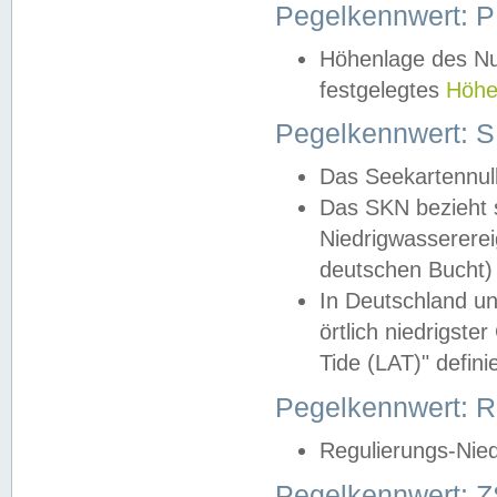
Pegelkennwert: 
Höhenlage des Nul
festgelegtes
Höhe
Pegelkennwert: 
Das Seekartennull
Das SKN bezieht s
Niedrigwassererei
deutschen Bucht) 
In Deutschland un
örtlich niedrigst
Tide (LAT)" definie
Pegelkennwert:
Regulierungs-Nie
Pegelkennwert: Z