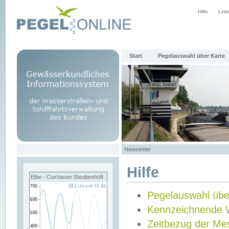
Hilfe
Link
Start
Pegelauswahl über Karte
Newsletter
Hilfe
Elbe - Cuxhaven Steubenhöft
Pegelauswahl übe
Kennzeichnende 
Zeitbezug der Me