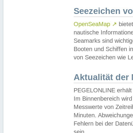
Seezeichen v
OpenSeaMap
↗
biete
nautische Information
Seamarks sind wichtig
Booten und Schiffen i
von Seezeichen wie Le
Aktualität der
PEGELONLINE erhält u
Im Binnenbereich wird 
Messwerte von Zeitreih
Minuten. Abweichungen
Fehlern bei der Daten
sein.