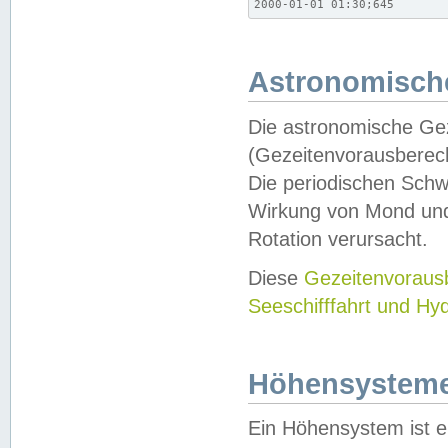
2000-01-01 01:30;645
Astronomische
Die astronomische Gez
(Gezeitenvorausberec
Die periodischen Schw
Wirkung von Mond und
Rotation verursacht.
Diese
Gezeitenvorau
Seeschifffahrt und Hy
Höhensystem
Ein Höhensystem ist e