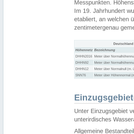
Messpunkten. Höhensy
Im 19. Jahrhundert wu
etabliert, an welchen 
zentimetergenau gem
Deutschland
Höhennetz
Bezeichnung
DHHN2016
Meter über Normalhöhennul
DHHN92
Meter über Normalhöhennul
DHHN12
Meter über Normalnull (m. 
SNN76
Meter über Höhennormal (m
Einzugsgebiet
Unter Einzugsgebiet v
unterirdisches Wasser
Allgemeine Bestandtei