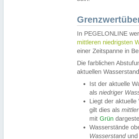
Grenzwertüber
In PEGELONLINE werde
mittleren niedrigsten
einer Zeitspanne in Be
Die farblichen Abstuf
aktuellen Wasserstand
Ist der aktuelle 
als
niedriger Was
Liegt der aktue
gilt dies als
mittle
mit
Grün
dargestel
Wasserstände obe
Wasserstand
und