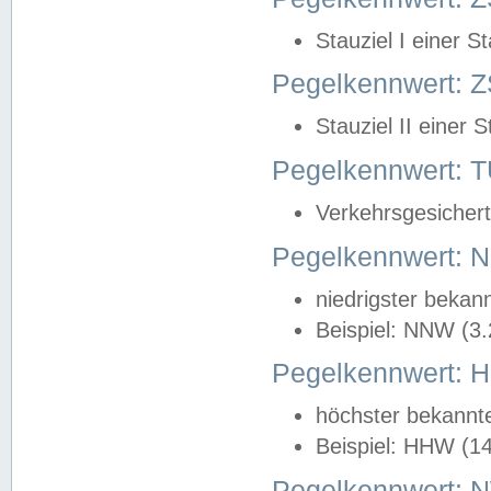
Stauziel I einer S
Pegelkennwert: Z
Stauziel II einer 
Pegelkennwert:
Verkehrsgesichert
Pegelkennwert:
niedrigster bekan
Beispiel: NNW (3
Pegelkennwert:
höchster bekannt
Beispiel: HHW (1
Pegelkennwert: 