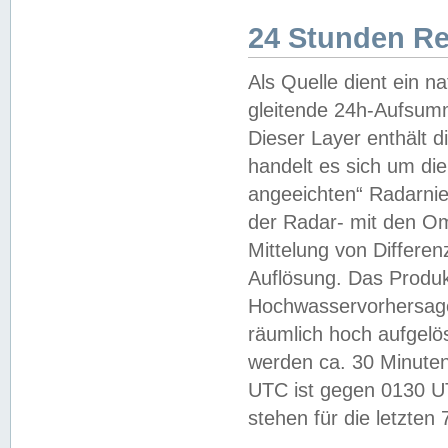
24 Stunden R
Als Quelle dient ein n
gleitende 24h-Aufsum
Dieser Layer enthält
handelt es sich um di
angeeichten“ Radarnie
der Radar- mit den O
Mittelung von Differe
Auflösung. Das Produk
Hochwasservorhersagez
räumlich hoch aufgelö
werden ca. 30 Minuten
UTC ist gegen 0130 UTC
stehen für die letzten