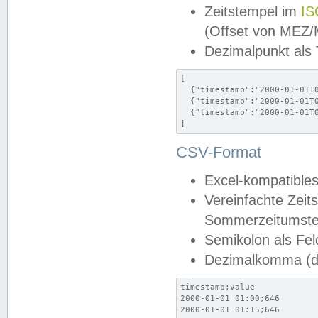
Zeitstempel im
IS
(Offset von MEZ
Dezimalpunkt als
[

  {"timestamp":"2000-01-01T0
  {"timestamp":"2000-01-01T0
  {"timestamp":"2000-01-01T0
]
CSV-Format
Excel-kompatibles
Vereinfachte Zeit
Sommerzeitumstel
Semikolon als Fel
Dezimalkomma (de
timestamp;value

2000-01-01 01:00;646

2000-01-01 01:15;646
