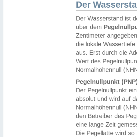
Der Wasserst
Der Wasserstand ist d
über dem
Pegelnullp
Zentimeter angegeben
die lokale Wassertie
aus. Erst durch die A
Wert des Pegelnullpun
Normalhöhennull (NHN
Pegelnullpunkt (PNP)
Der Pegelnullpunkt ei
absolut und wird auf
Normalhöhennull (NHN
den Betreiber des Pege
eine lange Zeit geme
Die Pegellatte wird s