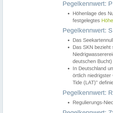
Pegelkennwert: 
Höhenlage des Nul
festgelegtes
Höhe
Pegelkennwert: 
Das Seekartennull
Das SKN bezieht s
Niedrigwassererei
deutschen Bucht) 
In Deutschland un
örtlich niedrigst
Tide (LAT)" definie
Pegelkennwert:
Regulierungs-Nie
Pegelkennwert: Z