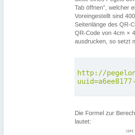
Tab öffnen", welcher 
Voreingestellt sind 4
Seitenlänge des QR-C
QR-Code von 4cm × 4c
ausdrucken, so setzt 
http://pegelo
uuid=a6ee8177
Die Formel zur Berech
lautet:
			(DPI × Druckkantenlänge in cm) ÷ 2,54 = Kantenlänge in Pixel
