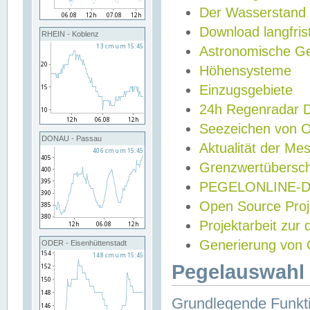
Der Wasserstand
Download langfris
RHEIN - Koblenz
Astronomische Gez
Höhensysteme
Einzugsgebiete
24h Regenradar
Seezeichen von 
DONAU - Passau
Aktualität der Me
Grenzwertübersch
PEGELONLINE-Di
Open Source Projek
Projektarbeit zur
Generierung von 
ODER - Eisenhüttenstadt
Pegelauswahl 
Grundlegende Funkti