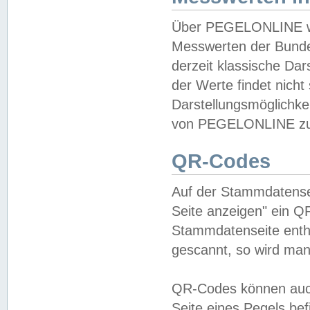
Über PEGELONLINE wer
Messwerten der Bundes
derzeit klassische Da
der Werte findet nicht 
Darstellungsmöglichkei
von PEGELONLINE zu 
QR-Codes
Auf der Stammdatensei
Seite anzeigen" ein Q
Stammdatenseite enthä
gescannt, so wird man
QR-Codes können auc
Seite eines Pegels be