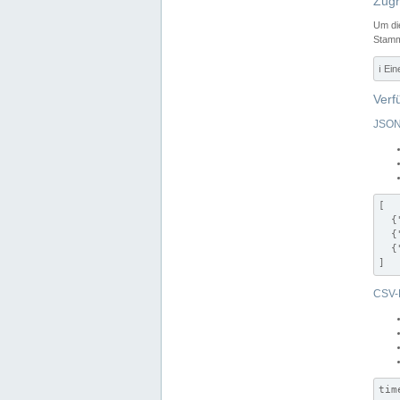
Zugr
Um di
Stamm
ℹ️ Ei
Verf
JSON
[

  {
  {
  {
]
CSV-
tim