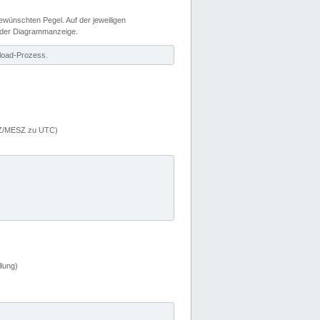
wünschten Pegel. Auf der jeweiligen
 der Diagrammanzeige.
load-Prozess.
MEZ/MESZ zu UTC)
lung)