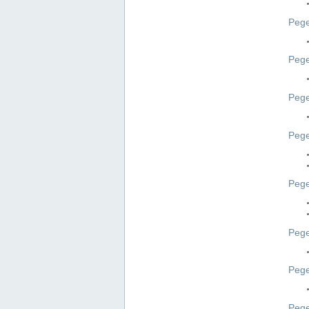
Pege
Pege
Peg
Pege
Pege
Pege
Pege
Peg