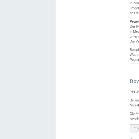
in Ze
umgeb
des W
Pegel
Der P
in Me
unter
Die Pe
Beisp
Wasse
Pegeln
Dow
PEGEL
Bei d
Messf
Die M
jeweil
ℹ️ F