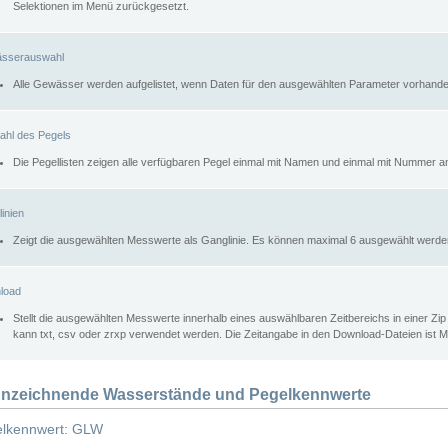
Selektionen im Menü zurückgesetzt.
sserauswahl
Alle Gewässer werden aufgelistet, wenn Daten für den ausgewählten Parameter vorhande
ahl des Pegels
Die Pegellisten zeigen alle verfügbaren Pegel einmal mit Namen und einmal mit Nummer a
inien
Zeigt die ausgewählten Messwerte als Ganglinie. Es können maximal 6 ausgewählt werde
load
Stellt die ausgewählten Messwerte innerhalb eines auswählbaren Zeitbereichs in einer Zi
kann txt, csv oder zrxp verwendet werden. Die Zeitangabe in den Download-Dateien ist 
nzeichnende Wasserstände und Pegelkennwerte
lkennwert: GLW