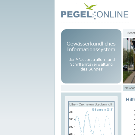
Start
Newsle
Hilf
Elbe - Cuxhaven Steubenhöft