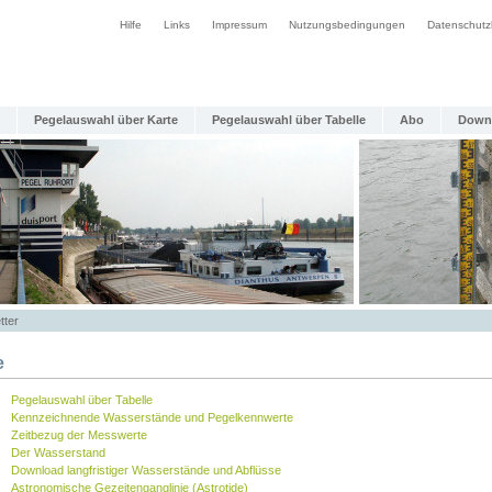
Hilfe
Links
Impressum
Nutzungsbedingungen
Datenschutz
Pegelauswahl über Karte
Pegelauswahl über Tabelle
Abo
Down
tter
e
Pegelauswahl über Tabelle
Kennzeichnende Wasserstände und Pegelkennwerte
Zeitbezug der Messwerte
Der Wasserstand
Download langfristiger Wasserstände und Abflüsse
Astronomische Gezeitenganglinie (Astrotide)