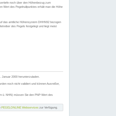
ssertiefe noch über den Höhenbezug zum
en Wert des Pegelnullpunktes erhält man die Höhe
d auf das amtliche Höhensystem DHHN92 bezogen
reiber des Pegels festgelegt und liegt meist
. Januar 2000 herunterzuladen.
den noch nicht validiert und können Ausreißer,
(m ü. NHN) müssen Sie den PNP-Wert des
ie
PEGELONLINE Webservices
zur Verfügung.