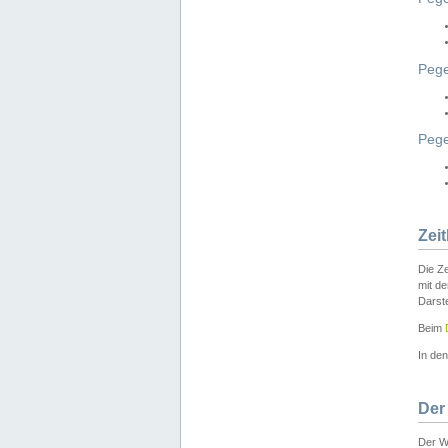
Pege
Peg
Zei
Die Ze
mit d
Darst
Beim
In de
Der
Der W