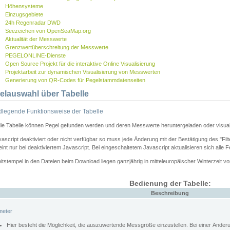
Höhensysteme
Einzugsgebiete
24h Regenradar DWD
Seezeichen von OpenSeaMap.org
Aktualität der Messwerte
Grenzwertüberschreitung der Messwerte
PEGELONLINE-Dienste
Open Source Projekt für die interaktive Online Visualisierung
Projektarbeit zur dynamischen Visualisierung von Messwerten
Generierung von QR-Codes für Pegelstammdatenseiten
elauswahl über Tabelle
legende Funktionsweise der Tabelle
die Tabelle können Pegel gefunden werden und deren Messwerte heruntergeladen oder visuali
vascript deaktiviert oder nicht verfügbar so muss jede Änderung mit der Bestätigung des "Filt
int nur bei deaktiviertem Javascript. Bei eingeschaltetem Javascript aktualisieren sich alle 
itstempel in den Dateien beim Download liegen ganzjährig in mitteleuropäischer Winterzeit vo
Bedienung der Tabelle:
Beschreibung
meter
Hier besteht die Möglichkeit, die auszuwertende Messgröße einzustellen. Bei einer Ände