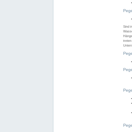
Pege
Sind 
Wasser
Hänge
treten
Unter
Pege
Pege
Pege
Pege