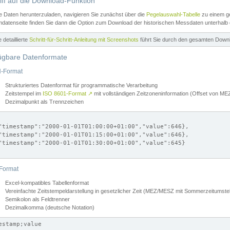
iff auf die Download-Funktion
e Daten herunterzuladen, navigieren Sie zunächst über die
Pegelauswahl-Tabelle
zu einem ge
datenseite finden Sie dann die Option zum Download der historischen Messdaten unterhalb
ne detaillierte
Schritt-für-Schritt-Anleitung mit Screenshots
führt Sie durch den gesamten Down
ügbare Datenformate
-Format
Strukturiertes Datenformat für programmatische Verarbeitung
Zeitstempel im
ISO 8601-Format
↗
mit vollständigen Zeitzoneninformation (Offset von 
Dezimalpunkt als Trennzeichen
"timestamp":"2000-01-01T01:00:00+01:00","value":646},

"timestamp":"2000-01-01T01:15:00+01:00","value":646},

"timestamp":"2000-01-01T01:30:00+01:00","value":645}

Format
Excel-kompatibles Tabellenformat
Vereinfachte Zeitstempeldarstellung in gesetzlicher Zeit (MEZ/MESZ mit Sommerzeitumstel
Semikolon als Feldtrenner
Dezimalkomma (deutsche Notation)
estamp;value
