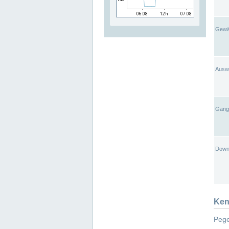
Gewä
Ausw
Gangl
Down
Ken
Pege