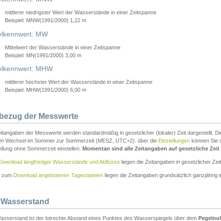
mittlerer niedrigster Wert der Wasserstände in einer Zeitspanne
Beispiel: MNW(1991/2000) 1,22 m
lkennwert: MW
Mittelwert der Wasserstände in einer Zeitspanne
Beispiel: MN(1991/2000) 3,00 m
elkennwert: MHW
mittlerer höchster Wert der Wasserstände in einer Zeitspanne
Beispiel: MHW(1991/2000) 6,00 m
tbezug der Messwerte
itangaben der Messwerte werden standardmäßig in gesetzlicher (lokaler) Zeit dargestellt. D
em Wechsel im Sommer zur Sommerzeit (MESZ, UTC+2). über die
Einstellungen
können Sie d
ellung ohne Sommerzeit einstellen.
Momentan sind alle Zeitangaben auf gesetzliche Zeit e
Download langfristiger Wasserstände und Abflüsse
liegen die Zeitangaben in gesetzlicher Zeit
n zum
Download angebotenen Tagesdateien
liegen die Zeitangaben grundsätzlich ganzjährig in
 Wasserstand
asserstand ist der lotrechte Abstand eines Punktes des Wasserspiegels über dem
Pegelnul