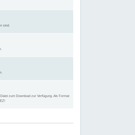
n sind.
n.
n.
p Datei zum Download zur Verfügung. Als Format
MEZ!