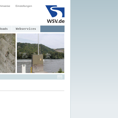
hinweise
Einstellungen
loads
Webservices