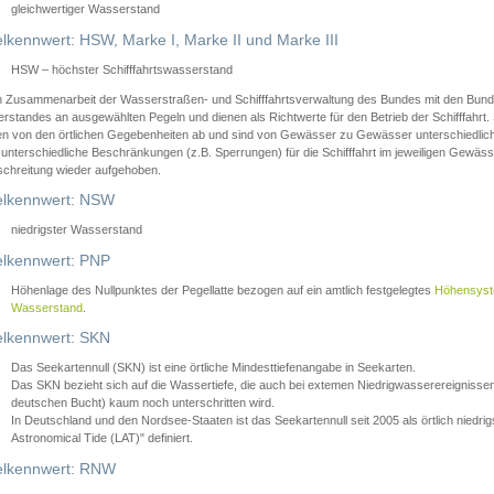
gleichwertiger Wasserstand
lkennwert: HSW, Marke I, Marke II und Marke III
HSW – höchster Schifffahrtswasserstand
in Zusammenarbeit der Wasserstraßen- und Schifffahrtsverwaltung des Bundes mit den Bund
standes an ausgewählten Pegeln und dienen als Richtwerte für den Betrieb der Schifffahrt. 
n von den örtlichen Gegebenheiten ab und sind von Gewässer zu Gewässer unterschiedlich
 unterschiedliche Beschränkungen (z.B. Sperrungen) für die Schifffahrt im jeweiligen Gewäss
schreitung wieder aufgehoben.
lkennwert: NSW
niedrigster Wasserstand
lkennwert: PNP
Höhenlage des Nullpunktes der Pegellatte bezogen auf ein amtlich festgelegtes
Höhensys
Wasserstand
.
lkennwert: SKN
Das Seekartennull (SKN) ist eine örtliche Mindesttiefenangabe in Seekarten.
Das SKN bezieht sich auf die Wassertiefe, die auch bei extemen Niedrigwasserereignissen
deutschen Bucht) kaum noch unterschritten wird.
In Deutschland und den Nordsee-Staaten ist das Seekartennull seit 2005 als örtlich nie
Astronomical Tide (LAT)" definiert.
lkennwert: RNW