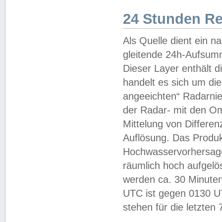
24 Stunden R
Als Quelle dient ein n
gleitende 24h-Aufsum
Dieser Layer enthält
handelt es sich um di
angeeichten“ Radarnie
der Radar- mit den O
Mittelung von Differe
Auflösung. Das Produk
Hochwasservorhersagez
räumlich hoch aufgelö
werden ca. 30 Minuten
UTC ist gegen 0130 UTC
stehen für die letzten