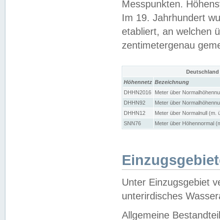
Messpunkten. Höhensy
Im 19. Jahrhundert wu
etabliert, an welchen 
zentimetergenau gem
Deutschland
Höhennetz
Bezeichnung
DHHN2016
Meter über Normalhöhennul
DHHN92
Meter über Normalhöhennul
DHHN12
Meter über Normalnull (m. 
SNN76
Meter über Höhennormal (m
Einzugsgebiet
Unter Einzugsgebiet v
unterirdisches Wasser
Allgemeine Bestandtei