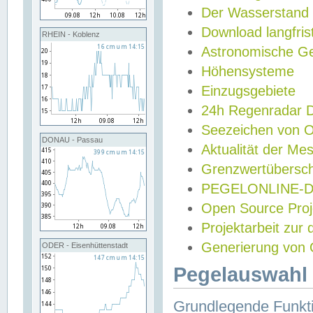
Der Wasserstand
Download langfris
RHEIN - Koblenz
Astronomische Gez
Höhensysteme
Einzugsgebiete
24h Regenradar
Seezeichen von 
DONAU - Passau
Aktualität der Me
Grenzwertübersch
PEGELONLINE-Di
Open Source Projek
Projektarbeit zur
Generierung von 
ODER - Eisenhüttenstadt
Pegelauswahl 
Grundlegende Funkti