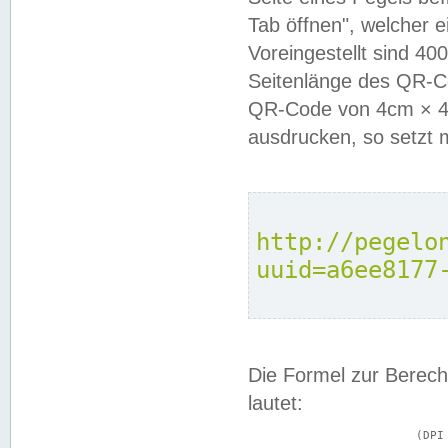
Tab öffnen", welcher 
Voreingestellt sind 4
Seitenlänge des QR-C
QR-Code von 4cm × 4c
ausdrucken, so setzt 
http://pegelo
uuid=a6ee8177
Die Formel zur Berech
lautet:
			(DPI × Druckkantenlänge in cm) ÷ 2,54 = Kantenlänge in Pixel
