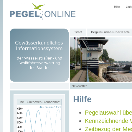
Hilfe
Link
Start
Pegelauswahl über Karte
Newsletter
Hilfe
Elbe - Cuxhaven Steubenhöft
Pegelauswahl übe
Kennzeichnende 
Zeitbezug der Me