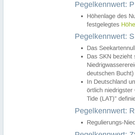
Pegelkennwert: 
Höhenlage des Nul
festgelegtes
Höhe
Pegelkennwert: 
Das Seekartennull
Das SKN bezieht s
Niedrigwassererei
deutschen Bucht) 
In Deutschland un
örtlich niedrigst
Tide (LAT)" definie
Pegelkennwert:
Regulierungs-Nie
Pegelkennwert: Z