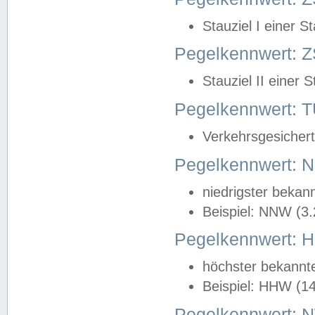
Stauziel I einer S
Pegelkennwert: Z
Stauziel II einer 
Pegelkennwert:
Verkehrsgesichert
Pegelkennwert:
niedrigster bekan
Beispiel: NNW (3
Pegelkennwert:
höchster bekannt
Beispiel: HHW (1
Pegelkennwert: 