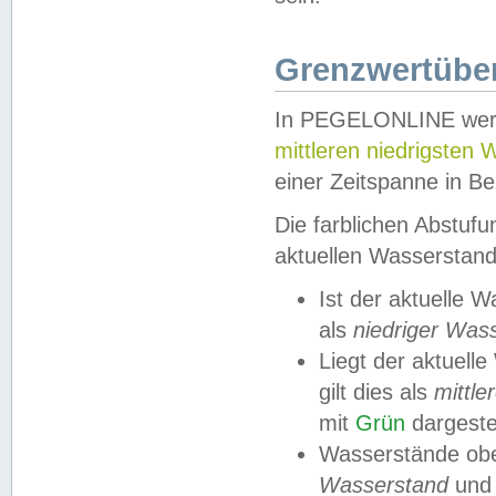
Grenzwertüber
In PEGELONLINE werde
mittleren niedrigsten
einer Zeitspanne in Be
Die farblichen Abstuf
aktuellen Wasserstand
Ist der aktuelle 
als
niedriger Was
Liegt der aktue
gilt dies als
mittle
mit
Grün
dargestel
Wasserstände obe
Wasserstand
und