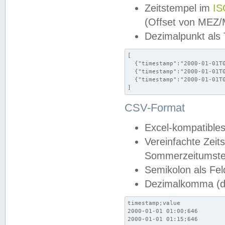
Zeitstempel im
IS
(Offset von MEZ
Dezimalpunkt als
[

  {"timestamp":"2000-01-01T0
  {"timestamp":"2000-01-01T0
  {"timestamp":"2000-01-01T0
]
CSV-Format
Excel-kompatibles
Vereinfachte Zeit
Sommerzeitumstel
Semikolon als Fel
Dezimalkomma (de
timestamp;value

2000-01-01 01:00;646

2000-01-01 01:15;646
