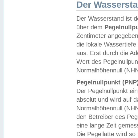
Der Wasserst
Der Wasserstand ist d
über dem
Pegelnullp
Zentimeter angegeben
die lokale Wassertie
aus. Erst durch die A
Wert des Pegelnullpun
Normalhöhennull (NHN
Pegelnullpunkt (PNP)
Der Pegelnullpunkt ei
absolut und wird auf
Normalhöhennull (NHN
den Betreiber des Pege
eine lange Zeit geme
Die Pegellatte wird s