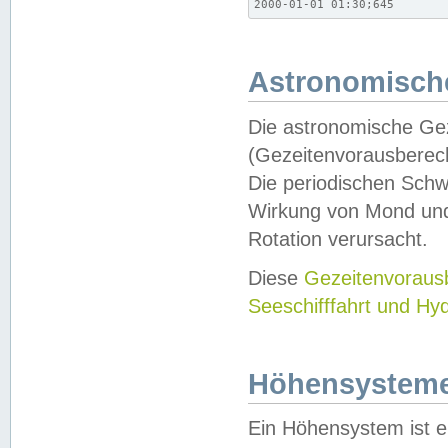
2000-01-01 01:30;645
Astronomische
Die astronomische Gez
(Gezeitenvorausberec
Die periodischen Schw
Wirkung von Mond und
Rotation verursacht.
Diese
Gezeitenvorau
Seeschifffahrt und Hy
Höhensystem
Ein Höhensystem ist e