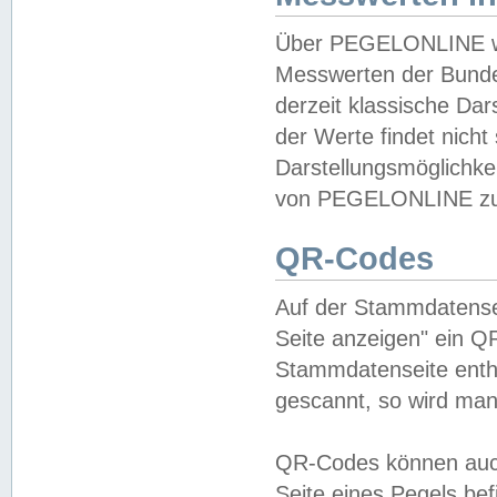
Über PEGELONLINE wer
Messwerten der Bundes
derzeit klassische Da
der Werte findet nicht 
Darstellungsmöglichkei
von PEGELONLINE zu 
QR-Codes
Auf der Stammdatensei
Seite anzeigen" ein Q
Stammdatenseite enthä
gescannt, so wird man
QR-Codes können auc
Seite eines Pegels be