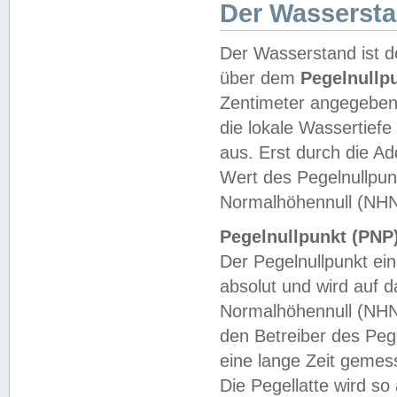
Der Wasserst
Der Wasserstand ist d
über dem
Pegelnullp
Zentimeter angegeben
die lokale Wassertie
aus. Erst durch die A
Wert des Pegelnullpun
Normalhöhennull (NHN
Pegelnullpunkt (PNP)
Der Pegelnullpunkt ei
absolut und wird auf
Normalhöhennull (NHN
den Betreiber des Pege
eine lange Zeit geme
Die Pegellatte wird s