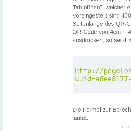
Tab öffnen", welcher 
Voreingestellt sind 4
Seitenlänge des QR-C
QR-Code von 4cm × 4c
ausdrucken, so setzt 
http://pegelo
uuid=a6ee8177
Die Formel zur Berech
lautet:
			(DPI × Druckkantenlänge in cm) ÷ 2,54 = Kantenlänge in Pixel
