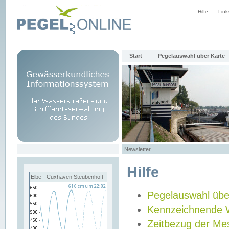
Hilfe
Link
Start
Pegelauswahl über Karte
Newsletter
Hilfe
Elbe - Cuxhaven Steubenhöft
Pegelauswahl übe
Kennzeichnende 
Zeitbezug der Me