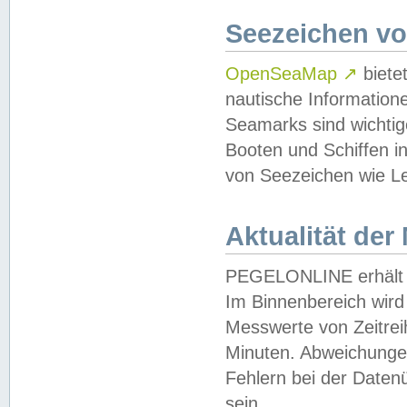
Seezeichen v
OpenSeaMap
↗
biete
nautische Information
Seamarks sind wichtig
Booten und Schiffen i
von Seezeichen wie Le
Aktualität der
PEGELONLINE erhält u
Im Binnenbereich wird 
Messwerte von Zeitreih
Minuten. Abweichungen
Fehlern bei der Daten
sein.