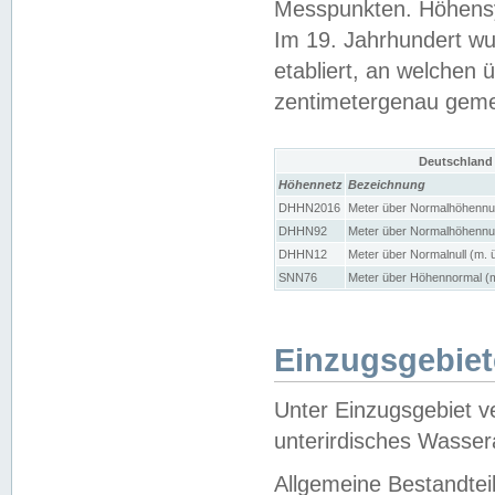
Messpunkten. Höhensy
Im 19. Jahrhundert wu
etabliert, an welchen 
zentimetergenau gem
Deutschland
Höhennetz
Bezeichnung
DHHN2016
Meter über Normalhöhennul
DHHN92
Meter über Normalhöhennul
DHHN12
Meter über Normalnull (m. 
SNN76
Meter über Höhennormal (m
Einzugsgebiet
Unter Einzugsgebiet v
unterirdisches Wasser
Allgemeine Bestandtei