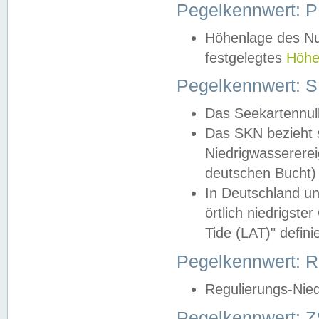
Pegelkennwert: 
Höhenlage des Nul
festgelegtes
Höhe
Pegelkennwert: 
Das Seekartennull
Das SKN bezieht s
Niedrigwassererei
deutschen Bucht) 
In Deutschland un
örtlich niedrigst
Tide (LAT)" definie
Pegelkennwert:
Regulierungs-Nie
Pegelkennwert: Z