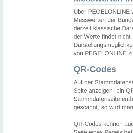
Über PEGELONLINE wer
Messwerten der Bundes
derzeit klassische Da
der Werte findet nicht 
Darstellungsmöglichkei
von PEGELONLINE zu 
QR-Codes
Auf der Stammdatensei
Seite anzeigen" ein Q
Stammdatenseite enthä
gescannt, so wird man
QR-Codes können auc
Seite eines Pegels be