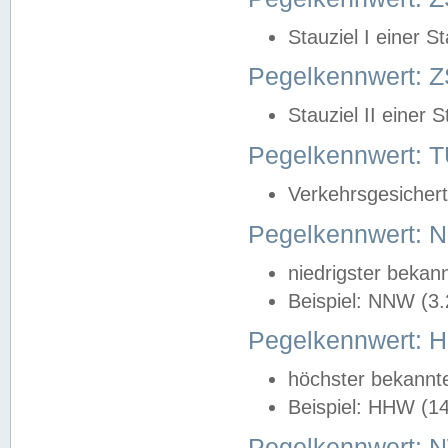
Stauziel I einer S
Pegelkennwert: Z
Stauziel II einer 
Pegelkennwert:
Verkehrsgesichert
Pegelkennwert:
niedrigster bekan
Beispiel: NNW (3
Pegelkennwert:
höchster bekannt
Beispiel: HHW (1
Pegelkennwert: 