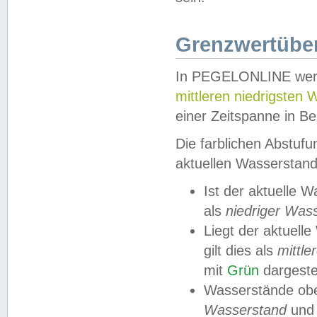
Grenzwertüber
In PEGELONLINE werde
mittleren niedrigsten
einer Zeitspanne in Be
Die farblichen Abstuf
aktuellen Wasserstand
Ist der aktuelle 
als
niedriger Was
Liegt der aktue
gilt dies als
mittle
mit
Grün
dargestel
Wasserstände obe
Wasserstand
und