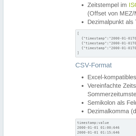
Zeitstempel im
IS
(Offset von MEZ
Dezimalpunkt als
[

  {"timestamp":"2000-01-01T0
  {"timestamp":"2000-01-01T0
  {"timestamp":"2000-01-01T0
]
CSV-Format
Excel-kompatibles
Vereinfachte Zeit
Sommerzeitumstel
Semikolon als Fel
Dezimalkomma (de
timestamp;value

2000-01-01 01:00;646

2000-01-01 01:15;646
