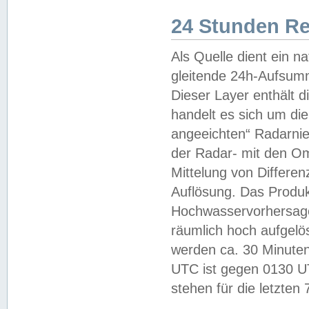
24 Stunden R
Als Quelle dient ein n
gleitende 24h-Aufsum
Dieser Layer enthält
handelt es sich um di
angeeichten“ Radarnie
der Radar- mit den O
Mittelung von Differe
Auflösung. Das Produk
Hochwasservorhersagez
räumlich hoch aufgelö
werden ca. 30 Minuten
UTC ist gegen 0130 UTC
stehen für die letzten