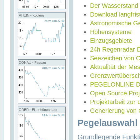
Der Wasserstand
Download langfris
RHEIN - Koblenz
Astronomische Gez
Höhensysteme
Einzugsgebiete
24h Regenradar
Seezeichen von 
DONAU - Passau
Aktualität der Me
Grenzwertübersch
PEGELONLINE-Di
Open Source Projek
Projektarbeit zur
Generierung von 
ODER - Eisenhüttenstadt
Pegelauswahl 
Grundlegende Funkti