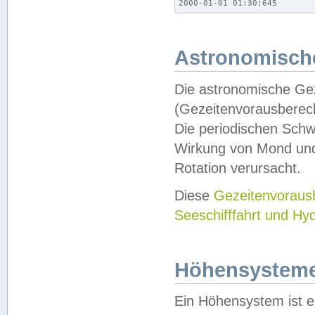
2000-01-01 01:30;645
Astronomische
Die astronomische Gez
(Gezeitenvorausberec
Die periodischen Schw
Wirkung von Mond und
Rotation verursacht.
Diese
Gezeitenvorau
Seeschifffahrt und Hy
Höhensystem
Ein Höhensystem ist e