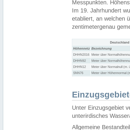
Messpunkten. Höhensy
Im 19. Jahrhundert wu
etabliert, an welchen 
zentimetergenau gem
Deutschland
Höhennetz
Bezeichnung
DHHN2016
Meter über Normalhöhennul
DHHN92
Meter über Normalhöhennul
DHHN12
Meter über Normalnull (m. 
SNN76
Meter über Höhennormal (m
Einzugsgebiet
Unter Einzugsgebiet v
unterirdisches Wasser
Allgemeine Bestandtei