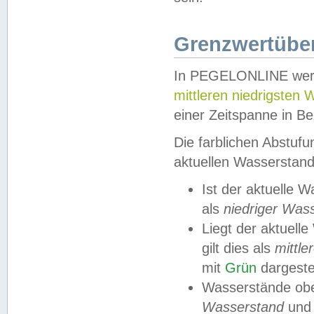
Grenzwertüber
In PEGELONLINE werde
mittleren niedrigsten
einer Zeitspanne in Be
Die farblichen Abstuf
aktuellen Wasserstand
Ist der aktuelle 
als
niedriger Was
Liegt der aktue
gilt dies als
mittle
mit
Grün
dargestel
Wasserstände obe
Wasserstand
und