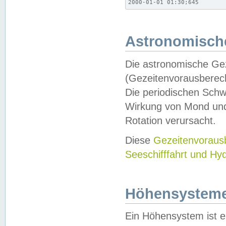
2000-01-01 01:30;645
Astronomische
Die astronomische Gez
(Gezeitenvorausberec
Die periodischen Schw
Wirkung von Mond und
Rotation verursacht.
Diese
Gezeitenvorau
Seeschifffahrt und Hy
Höhensystem
Ein Höhensystem ist e