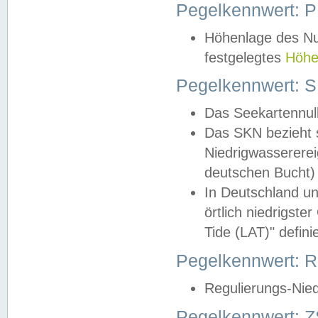
Pegelkennwert: 
Höhenlage des Nul
festgelegtes
Höhe
Pegelkennwert: 
Das Seekartennull
Das SKN bezieht s
Niedrigwassererei
deutschen Bucht) 
In Deutschland un
örtlich niedrigst
Tide (LAT)" definie
Pegelkennwert:
Regulierungs-Nie
Pegelkennwert: Z