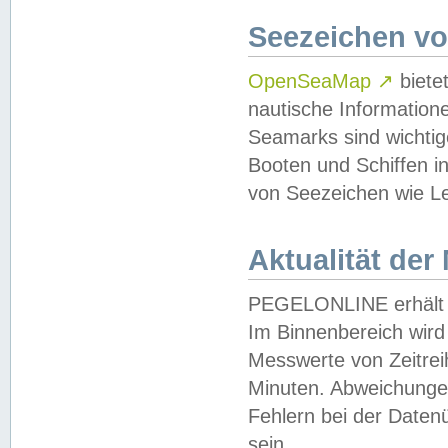
Seezeichen v
OpenSeaMap
↗
biete
nautische Information
Seamarks sind wichtig
Booten und Schiffen i
von Seezeichen wie Le
Aktualität der
PEGELONLINE erhält u
Im Binnenbereich wird 
Messwerte von Zeitreih
Minuten. Abweichungen
Fehlern bei der Daten
sein.