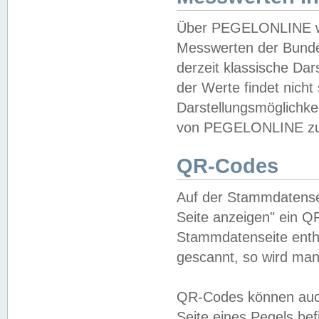
Über PEGELONLINE wer
Messwerten der Bundes
derzeit klassische Da
der Werte findet nicht 
Darstellungsmöglichkei
von PEGELONLINE zu 
QR-Codes
Auf der Stammdatensei
Seite anzeigen" ein Q
Stammdatenseite enthä
gescannt, so wird man
QR-Codes können auc
Seite eines Pegels be