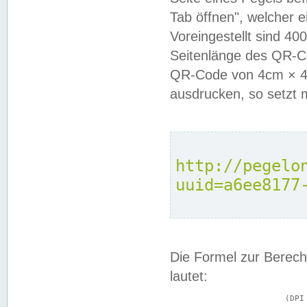
Tab öffnen", welcher 
Voreingestellt sind 4
Seitenlänge des QR-C
QR-Code von 4cm × 4c
ausdrucken, so setzt 
http://pegelo
uuid=a6ee8177
Die Formel zur Berech
lautet:
			(DPI × Druckkantenlänge in cm) ÷ 2,54 = Kantenlänge in Pixel
