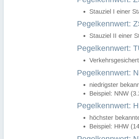
Stauziel I einer S
Pegelkennwert: Z
Stauziel II einer 
Pegelkennwert:
Verkehrsgesichert
Pegelkennwert:
niedrigster bekan
Beispiel: NNW (3
Pegelkennwert:
höchster bekannt
Beispiel: HHW (1
Pegelkennwert: 