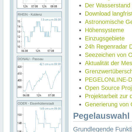
Der Wasserstand
Download langfris
RHEIN - Koblenz
Astronomische Gez
Höhensysteme
Einzugsgebiete
24h Regenradar
Seezeichen von 
DONAU - Passau
Aktualität der Me
Grenzwertübersch
PEGELONLINE-Di
Open Source Projek
Projektarbeit zur
Generierung von 
ODER - Eisenhüttenstadt
Pegelauswahl 
Grundlegende Funkti