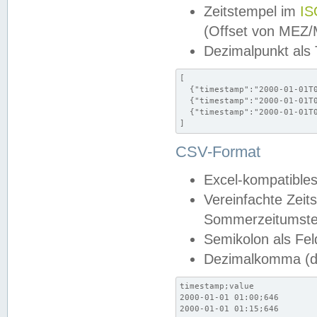
Zeitstempel im
IS
(Offset von MEZ
Dezimalpunkt als
[

  {"timestamp":"2000-01-01T0
  {"timestamp":"2000-01-01T0
  {"timestamp":"2000-01-01T0
]
CSV-Format
Excel-kompatibles
Vereinfachte Zeit
Sommerzeitumstel
Semikolon als Fel
Dezimalkomma (de
timestamp;value

2000-01-01 01:00;646

2000-01-01 01:15;646
