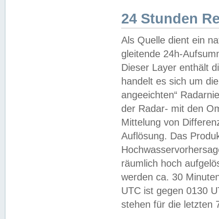
24 Stunden R
Als Quelle dient ein n
gleitende 24h-Aufsum
Dieser Layer enthält
handelt es sich um di
angeeichten“ Radarnie
der Radar- mit den O
Mittelung von Differe
Auflösung. Das Produk
Hochwasservorhersagez
räumlich hoch aufgelö
werden ca. 30 Minuten
UTC ist gegen 0130 UTC
stehen für die letzten