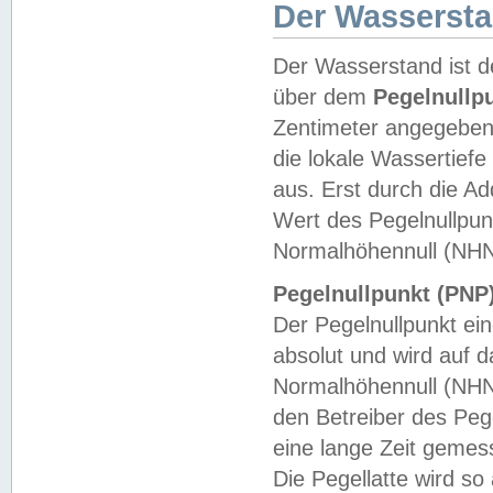
Der Wasserst
Der Wasserstand ist d
über dem
Pegelnullp
Zentimeter angegeben
die lokale Wassertie
aus. Erst durch die A
Wert des Pegelnullpun
Normalhöhennull (NHN
Pegelnullpunkt (PNP)
Der Pegelnullpunkt ei
absolut und wird auf
Normalhöhennull (NHN
den Betreiber des Pege
eine lange Zeit geme
Die Pegellatte wird s