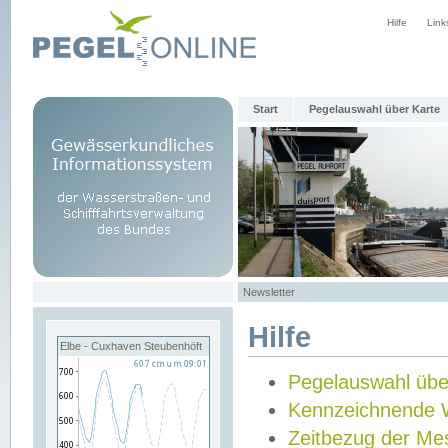
Hilfe
Link
Start
Pegelauswahl über Karte
Newsletter
Hilfe
Elbe - Cuxhaven Steubenhöft
Pegelauswahl übe
Kennzeichnende 
Zeitbezug der Me