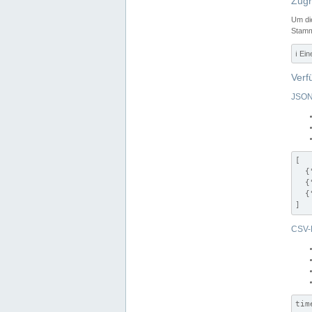
Zugr
Um di
Stamm
ℹ️ Ei
Verf
JSON
[

  {
  {
  {
]
CSV-
tim