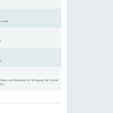
n sind.
n.
n.
p Datei zum Download zur Verfügung. Als Format
MEZ!