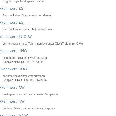
Regulierungs-Niedrigwasserstand
lkennwert: ZS_I
Stauziel I einer Staustufe (Normalstau)
lkennwert: ZS_II
Stauziel II einer Staustufe (Höchststau)
elkennwert: TUGLW
Verkehrsgesicherte Fahrrinnentiefe unter GlW (Tiefe unter GlW)
lkennwert: NNW
niedrigster bekannter Wasserstand
Beispiel: NNW (3.2.1942) 9,30 m
lkennwert: HHW
höchster bekannter Wasserstand
Beispiel: HHW (14.8.2001) 14,31 m
lkennwert: NW
niedrigster Wasserstand in einer Zeitspanne
lkennwert: HW
höchster Wasserstand in einer Zeitspanne
elkennwert: MNW