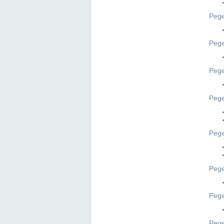
Pege
Pege
Peg
Pege
Pege
Pege
Pege
Peg