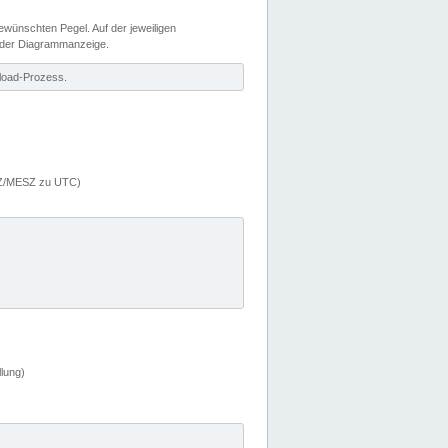
wünschten Pegel. Auf der jeweiligen
 der Diagrammanzeige.
load-Prozess.
MEZ/MESZ zu UTC)
lung)