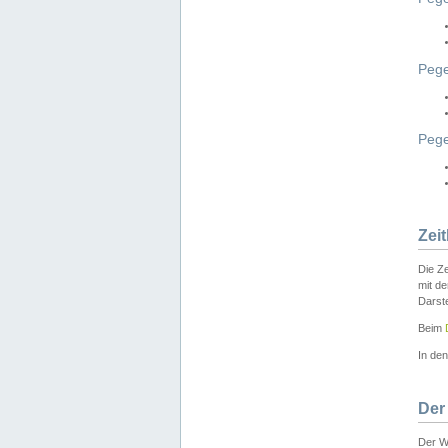
Pege
Peg
Zei
Die Ze
mit d
Darst
Beim
In de
Der
Der W