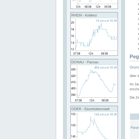
RHEIN - Koblenz
Peg
DONAU - Passau
Grund
über 
Ist Ja
ersche
Die Ze
ODER - Eisenhüttenstadt
Para