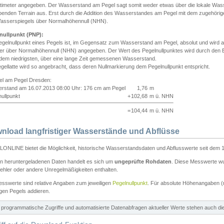
ntimeter angegeben. Der Wasserstand am Pegel sagt somit weder etwas über die lokale Wa
enden Terrain aus. Erst durch die Addition des Wasserstandes am Pegel mit dem zugehörig
asserspiegels über Normalhöhennull (NHN).
nullpunkt (PNP):
egelnullpunkt eines Pegels ist, im Gegensatz zum Wasserstand am Pegel, absolut und wir
ter über Normalhöhennull (NHN) angegeben. Der Wert des Pegelnullpunktes wird durch den Bet
 dem niedrigsten, über eine lange Zeit gemessenen Wasserstand.
gellatte wird so angebracht, dass deren Nullmarkierung dem Pegelnullpunkt entspricht.
iel am Pegel Dresden:
rstand am 16.07.2013 08:00 Uhr: 176 cm am Pegel
1,76
m
ullpunkt
+
102,68
m ü. NHN
=
104,44
m ü. NHN
nload langfristiger Wasserstände und Abflüsse
ONLINE bietet die Möglichkeit, historische Wasserstandsdaten und Abflusswerte seit dem 1
en heruntergeladenen Daten handelt es sich um
ungeprüfte Rohdaten
. Diese Messwerte wur
ehler oder andere Unregelmäßigkeiten enthalten.
esswerte sind relative Angaben zum jeweiligen
Pegelnullpunkt
. Für absolute Höhenangaben 
igen Pegels addieren.
ür programmatische Zugriffe und automatisierte Datenabfragen aktueller Werte stehen auch d