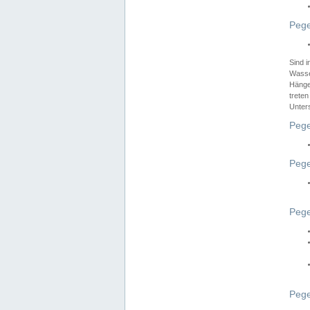
Pege
Sind 
Wasser
Hänge
treten
Unter
Pege
Pege
Pege
Pege