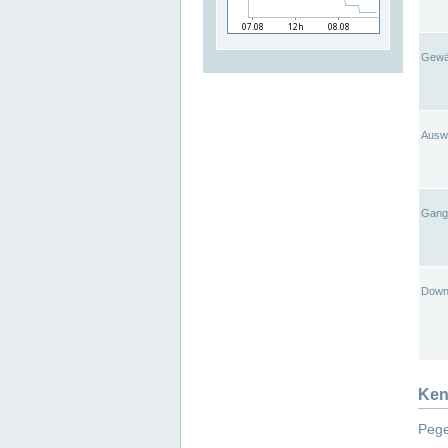
Gewä
Ausw
Gangl
Down
Ken
Pege