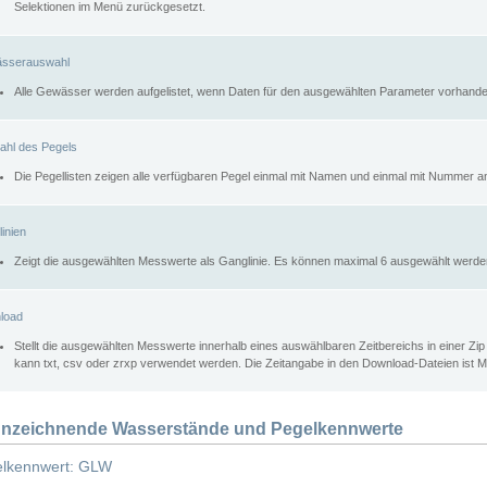
Selektionen im Menü zurückgesetzt.
sserauswahl
Alle Gewässer werden aufgelistet, wenn Daten für den ausgewählten Parameter vorhande
ahl des Pegels
Die Pegellisten zeigen alle verfügbaren Pegel einmal mit Namen und einmal mit Nummer a
inien
Zeigt die ausgewählten Messwerte als Ganglinie. Es können maximal 6 ausgewählt werde
load
Stellt die ausgewählten Messwerte innerhalb eines auswählbaren Zeitbereichs in einer Zi
kann txt, csv oder zrxp verwendet werden. Die Zeitangabe in den Download-Dateien ist 
nzeichnende Wasserstände und Pegelkennwerte
lkennwert: GLW