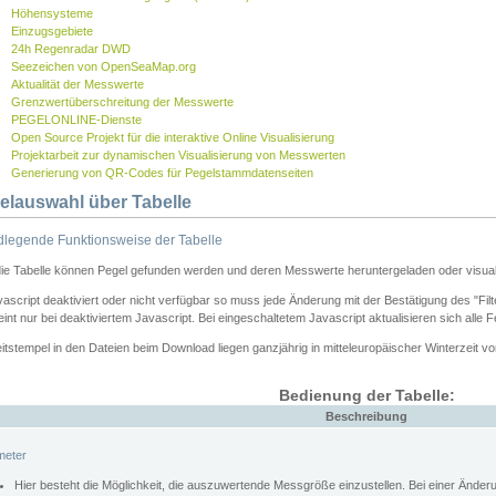
Höhensysteme
Einzugsgebiete
24h Regenradar DWD
Seezeichen von OpenSeaMap.org
Aktualität der Messwerte
Grenzwertüberschreitung der Messwerte
PEGELONLINE-Dienste
Open Source Projekt für die interaktive Online Visualisierung
Projektarbeit zur dynamischen Visualisierung von Messwerten
Generierung von QR-Codes für Pegelstammdatenseiten
elauswahl über Tabelle
legende Funktionsweise der Tabelle
die Tabelle können Pegel gefunden werden und deren Messwerte heruntergeladen oder visuali
vascript deaktiviert oder nicht verfügbar so muss jede Änderung mit der Bestätigung des "Filt
int nur bei deaktiviertem Javascript. Bei eingeschaltetem Javascript aktualisieren sich alle 
itstempel in den Dateien beim Download liegen ganzjährig in mitteleuropäischer Winterzeit vo
Bedienung der Tabelle:
Beschreibung
meter
Hier besteht die Möglichkeit, die auszuwertende Messgröße einzustellen. Bei einer Ände