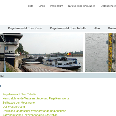
Hilfe
Links
Impressum
Nutzungsbedingungen
Datenschutz
Pegelauswahl über Karte
Pegelauswahl über Tabelle
Abo
Down
tter
e
Pegelauswahl über Tabelle
Kennzeichnende Wasserstände und Pegelkennwerte
Zeitbezug der Messwerte
Der Wasserstand
Download langfristiger Wasserstände und Abflüsse
Astronomische Gezeitenganglinie (Astrotide)