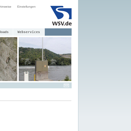
hinweise
Einstellungen
loads
Webservices