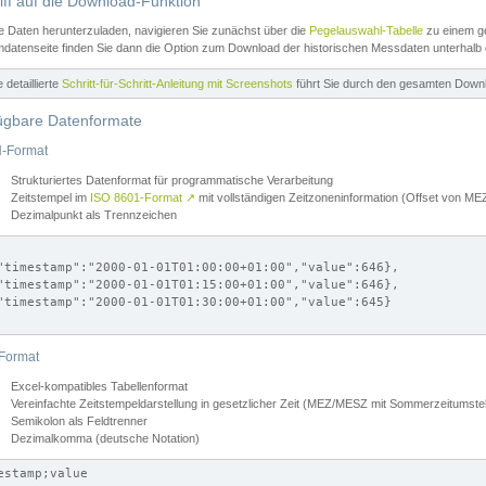
iff auf die Download-Funktion
e Daten herunterzuladen, navigieren Sie zunächst über die
Pegelauswahl-Tabelle
zu einem ge
datenseite finden Sie dann die Option zum Download der historischen Messdaten unterhalb
ne detaillierte
Schritt-für-Schritt-Anleitung mit Screenshots
führt Sie durch den gesamten Down
ügbare Datenformate
-Format
Strukturiertes Datenformat für programmatische Verarbeitung
Zeitstempel im
ISO 8601-Format
↗
mit vollständigen Zeitzoneninformation (Offset von 
Dezimalpunkt als Trennzeichen
"timestamp":"2000-01-01T01:00:00+01:00","value":646},

"timestamp":"2000-01-01T01:15:00+01:00","value":646},

"timestamp":"2000-01-01T01:30:00+01:00","value":645}

Format
Excel-kompatibles Tabellenformat
Vereinfachte Zeitstempeldarstellung in gesetzlicher Zeit (MEZ/MESZ mit Sommerzeitumstel
Semikolon als Feldtrenner
Dezimalkomma (deutsche Notation)
estamp;value
