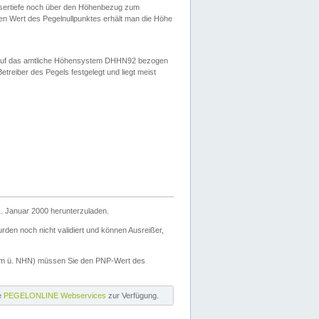
ssertiefe noch über den Höhenbezug zum
en Wert des Pegelnullpunktes erhält man die Höhe
d auf das amtliche Höhensystem DHHN92 bezogen
reiber des Pegels festgelegt und liegt meist
. Januar 2000 herunterzuladen.
den noch nicht validiert und können Ausreißer,
(m ü. NHN) müssen Sie den PNP-Wert des
ie
PEGELONLINE Webservices
zur Verfügung.