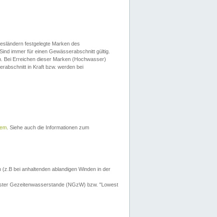
esländern festgelegte Marken des
Sind immer für einen Gewässerabschnitt gültig.
. Bei Erreichen dieser Marken (Hochwasser)
erabschnitt in Kraft bzw. werden bei
tem
. Siehe auch die Informationen zum
 (z.B bei anhaltenden ablandigen Winden in der
drigster Gezeitenwasserstande (NGzW) bzw. "Lowest