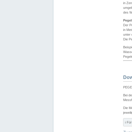
in Ze
umgeb
des W
Pegel
Der P
in Me
unter
Die Pe
Beisp
Wasse
Pegeln
Dow
PEGEL
Bei d
Messf
Die M
jeweil
ℹ️ F