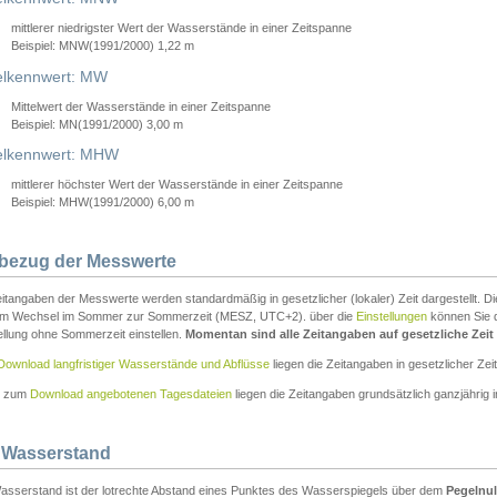
mittlerer niedrigster Wert der Wasserstände in einer Zeitspanne
Beispiel: MNW(1991/2000) 1,22 m
lkennwert: MW
Mittelwert der Wasserstände in einer Zeitspanne
Beispiel: MN(1991/2000) 3,00 m
elkennwert: MHW
mittlerer höchster Wert der Wasserstände in einer Zeitspanne
Beispiel: MHW(1991/2000) 6,00 m
tbezug der Messwerte
itangaben der Messwerte werden standardmäßig in gesetzlicher (lokaler) Zeit dargestellt. D
em Wechsel im Sommer zur Sommerzeit (MESZ, UTC+2). über die
Einstellungen
können Sie d
ellung ohne Sommerzeit einstellen.
Momentan sind alle Zeitangaben auf gesetzliche Zeit e
Download langfristiger Wasserstände und Abflüsse
liegen die Zeitangaben in gesetzlicher Zeit
n zum
Download angebotenen Tagesdateien
liegen die Zeitangaben grundsätzlich ganzjährig in
 Wasserstand
asserstand ist der lotrechte Abstand eines Punktes des Wasserspiegels über dem
Pegelnul