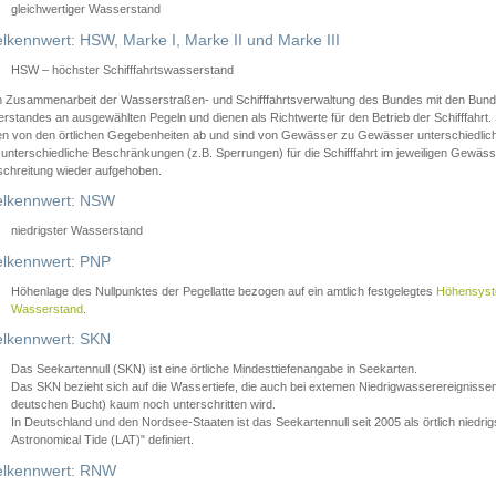
gleichwertiger Wasserstand
lkennwert: HSW, Marke I, Marke II und Marke III
HSW – höchster Schifffahrtswasserstand
in Zusammenarbeit der Wasserstraßen- und Schifffahrtsverwaltung des Bundes mit den Bund
standes an ausgewählten Pegeln und dienen als Richtwerte für den Betrieb der Schifffahrt. 
n von den örtlichen Gegebenheiten ab und sind von Gewässer zu Gewässer unterschiedlich
 unterschiedliche Beschränkungen (z.B. Sperrungen) für die Schifffahrt im jeweiligen Gewäss
schreitung wieder aufgehoben.
lkennwert: NSW
niedrigster Wasserstand
lkennwert: PNP
Höhenlage des Nullpunktes der Pegellatte bezogen auf ein amtlich festgelegtes
Höhensys
Wasserstand
.
lkennwert: SKN
Das Seekartennull (SKN) ist eine örtliche Mindesttiefenangabe in Seekarten.
Das SKN bezieht sich auf die Wassertiefe, die auch bei extemen Niedrigwasserereignissen
deutschen Bucht) kaum noch unterschritten wird.
In Deutschland und den Nordsee-Staaten ist das Seekartennull seit 2005 als örtlich nie
Astronomical Tide (LAT)" definiert.
lkennwert: RNW