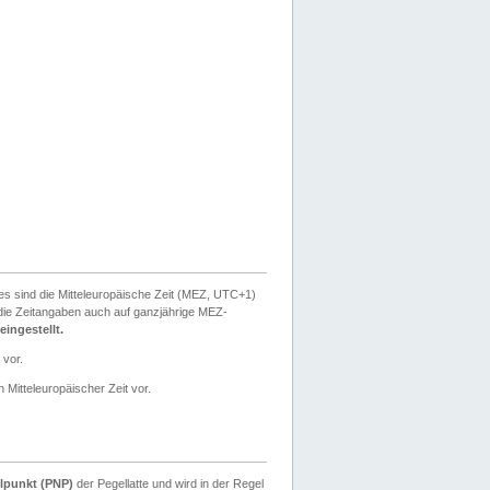
ies sind die Mitteleuropäische Zeit (MEZ, UTC+1)
ie Zeitangaben auch auf ganzjährige MEZ-
ingestellt.
 vor.
 Mitteleuropäischer Zeit vor.
lpunkt (PNP)
der Pegellatte und wird in der Regel