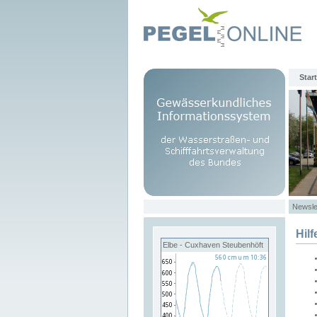
Start
Newsle
Hilf
Elbe - Cuxhaven Steubenhöft