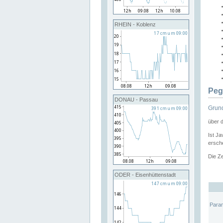
RHEIN - Koblenz
Peg
DONAU - Passau
Grund
über 
Ist Ja
ersche
Die Ze
ODER - Eisenhüttenstadt
Para