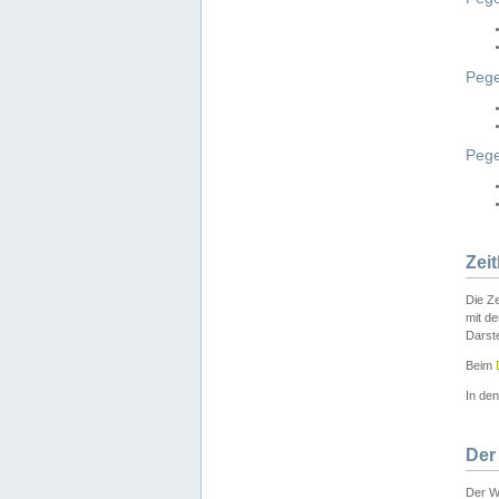
Pege
Peg
Zei
Die Ze
mit d
Darst
Beim
In de
Der
Der W