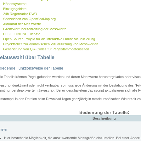
Höhensysteme
Einzugsgebiete
24h Regenradar DWD
Seezeichen von OpenSeaMap.org
Aktualität der Messwerte
Grenzwertüberschreitung der Messwerte
PEGELONLINE-Dienste
Open Source Projekt für die interaktive Online Visualisierung
Projektarbeit zur dynamischen Visualisierung von Messwerten
Generierung von QR-Codes für Pegelstammdatenseiten
elauswahl über Tabelle
legende Funktionsweise der Tabelle
die Tabelle können Pegel gefunden werden und deren Messwerte heruntergeladen oder visuali
vascript deaktiviert oder nicht verfügbar so muss jede Änderung mit der Bestätigung des "Filt
int nur bei deaktiviertem Javascript. Bei eingeschaltetem Javascript aktualisieren sich alle 
itstempel in den Dateien beim Download liegen ganzjährig in mitteleuropäischer Winterzeit vo
Bedienung der Tabelle:
Beschreibung
meter
Hier besteht die Möglichkeit, die auszuwertende Messgröße einzustellen. Bei einer Ände