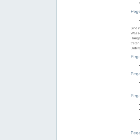
Pege
Sind 
Wasser
Hänge
treten
Unter
Pege
Pege
Pege
Pege