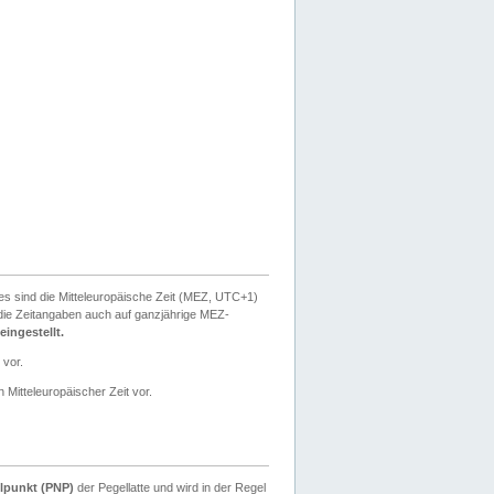
ies sind die Mitteleuropäische Zeit (MEZ, UTC+1)
ie Zeitangaben auch auf ganzjährige MEZ-
ingestellt.
 vor.
 Mitteleuropäischer Zeit vor.
lpunkt (PNP)
der Pegellatte und wird in der Regel