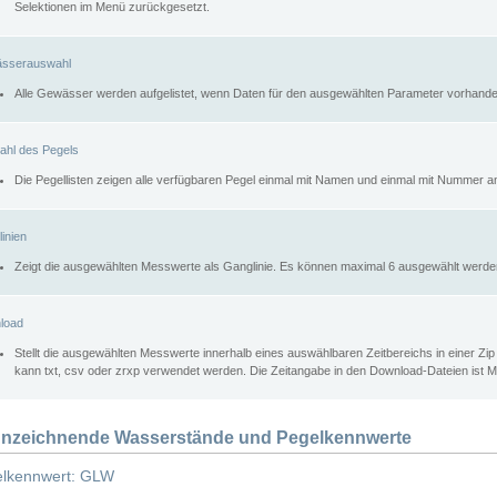
Selektionen im Menü zurückgesetzt.
sserauswahl
Alle Gewässer werden aufgelistet, wenn Daten für den ausgewählten Parameter vorhande
ahl des Pegels
Die Pegellisten zeigen alle verfügbaren Pegel einmal mit Namen und einmal mit Nummer a
inien
Zeigt die ausgewählten Messwerte als Ganglinie. Es können maximal 6 ausgewählt werde
load
Stellt die ausgewählten Messwerte innerhalb eines auswählbaren Zeitbereichs in einer Zi
kann txt, csv oder zrxp verwendet werden. Die Zeitangabe in den Download-Dateien ist 
nzeichnende Wasserstände und Pegelkennwerte
lkennwert: GLW