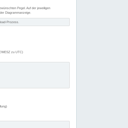
wünschten Pegel. Auf der jeweiligen
 der Diagrammanzeige.
load-Prozess.
MEZ/MESZ zu UTC)
lung)