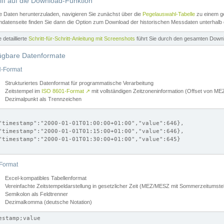
iff auf die Download-Funktion
e Daten herunterzuladen, navigieren Sie zunächst über die
Pegelauswahl-Tabelle
zu einem ge
datenseite finden Sie dann die Option zum Download der historischen Messdaten unterhalb
ne detaillierte
Schritt-für-Schritt-Anleitung mit Screenshots
führt Sie durch den gesamten Down
ügbare Datenformate
-Format
Strukturiertes Datenformat für programmatische Verarbeitung
Zeitstempel im
ISO 8601-Format
↗
mit vollständigen Zeitzoneninformation (Offset von 
Dezimalpunkt als Trennzeichen
"timestamp":"2000-01-01T01:00:00+01:00","value":646},

"timestamp":"2000-01-01T01:15:00+01:00","value":646},

"timestamp":"2000-01-01T01:30:00+01:00","value":645}

Format
Excel-kompatibles Tabellenformat
Vereinfachte Zeitstempeldarstellung in gesetzlicher Zeit (MEZ/MESZ mit Sommerzeitumstel
Semikolon als Feldtrenner
Dezimalkomma (deutsche Notation)
estamp;value
