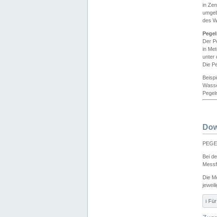
in Ze
umgeb
des W
Pegel
Der P
in Me
unter
Die Pe
Beisp
Wasse
Pegeln
Dow
PEGEL
Bei d
Messf
Die M
jeweil
ℹ️ F