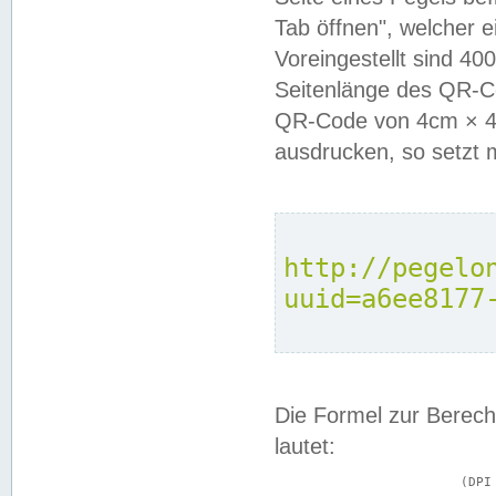
Tab öffnen", welcher 
Voreingestellt sind 4
Seitenlänge des QR-C
QR-Code von 4cm × 4c
ausdrucken, so setzt 
http://pegelo
uuid=a6ee8177
Die Formel zur Berech
lautet:
			(DPI × Druckkantenlänge in cm) ÷ 2,54 = Kantenlänge in Pixel
