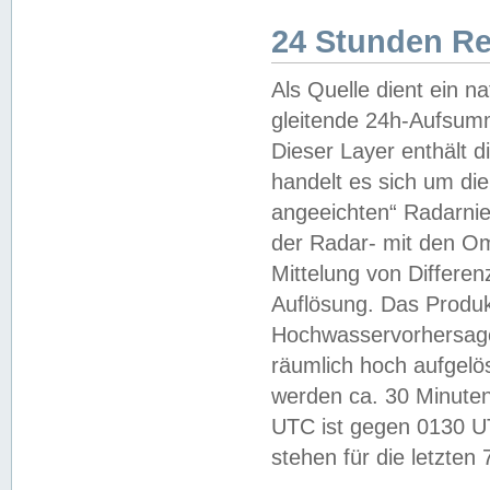
24 Stunden R
Als Quelle dient ein n
gleitende 24h-Aufsum
Dieser Layer enthält
handelt es sich um di
angeeichten“ Radarnie
der Radar- mit den O
Mittelung von Differe
Auflösung. Das Produk
Hochwasservorhersagez
räumlich hoch aufgelö
werden ca. 30 Minuten
UTC ist gegen 0130 UTC
stehen für die letzten