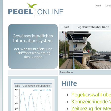
Hilfe
Link
Start
Pegelauswahl über Karte
Newsletter
Hilfe
Elbe - Cuxhaven Steubenhöft
Pegelauswahl übe
Kennzeichnende 
Zeitbezug der Me