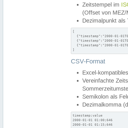
Zeitstempel im
IS
(Offset von MEZ
Dezimalpunkt als
[

  {"timestamp":"2000-01-01T0
  {"timestamp":"2000-01-01T0
  {"timestamp":"2000-01-01T0
]
CSV-Format
Excel-kompatibles
Vereinfachte Zeit
Sommerzeitumstel
Semikolon als Fel
Dezimalkomma (de
timestamp;value

2000-01-01 01:00;646

2000-01-01 01:15;646
