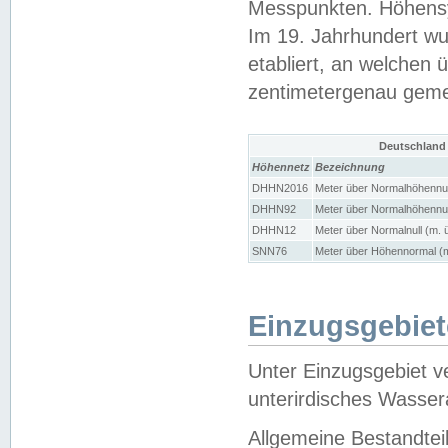
Messpunkten. Höhensy
Im 19. Jahrhundert wu
etabliert, an welchen 
zentimetergenau gem
Deutschland
Höhennetz
Bezeichnung
DHHN2016
Meter über Normalhöhennul
DHHN92
Meter über Normalhöhennul
DHHN12
Meter über Normalnull (m. 
SNN76
Meter über Höhennormal (m
Einzugsgebiet
Unter Einzugsgebiet v
unterirdisches Wasser
Allgemeine Bestandtei