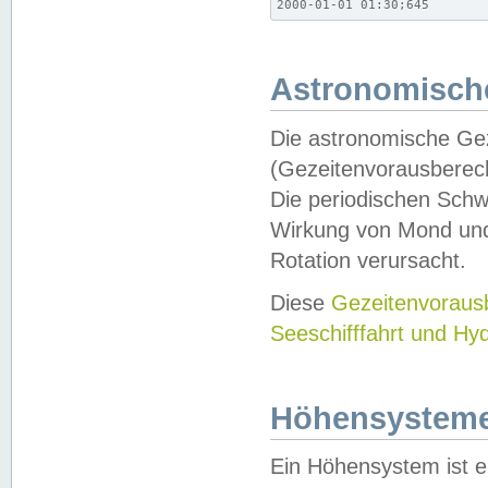
2000-01-01 01:30;645
Astronomische
Die astronomische Gez
(Gezeitenvorausberec
Die periodischen Schw
Wirkung von Mond und
Rotation verursacht.
Diese
Gezeitenvorau
Seeschifffahrt und Hy
Höhensystem
Ein Höhensystem ist e