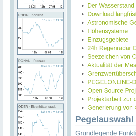
Der Wasserstand
Download langfris
RHEIN - Koblenz
Astronomische Gez
Höhensysteme
Einzugsgebiete
24h Regenradar
Seezeichen von 
DONAU - Passau
Aktualität der Me
Grenzwertübersch
PEGELONLINE-Di
Open Source Projek
Projektarbeit zur
Generierung von 
ODER - Eisenhüttenstadt
Pegelauswahl 
Grundlegende Funkti