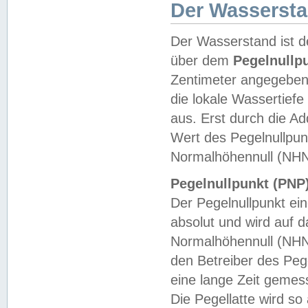
Der Wasserst
Der Wasserstand ist d
über dem
Pegelnullp
Zentimeter angegeben
die lokale Wassertie
aus. Erst durch die A
Wert des Pegelnullpun
Normalhöhennull (NHN
Pegelnullpunkt (PNP)
Der Pegelnullpunkt ei
absolut und wird auf
Normalhöhennull (NHN
den Betreiber des Pege
eine lange Zeit geme
Die Pegellatte wird s