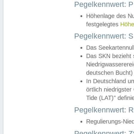
Pegelkennwert: 
Höhenlage des Nul
festgelegtes
Höhe
Pegelkennwert: 
Das Seekartennull
Das SKN bezieht s
Niedrigwassererei
deutschen Bucht) 
In Deutschland un
örtlich niedrigst
Tide (LAT)" definie
Pegelkennwert:
Regulierungs-Nie
Pegelkennwert: Z