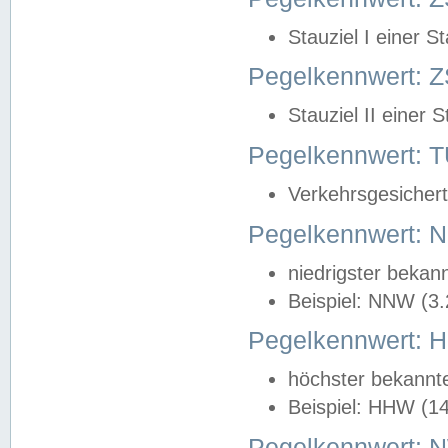
Stauziel I einer S
Pegelkennwert: Z
Stauziel II einer 
Pegelkennwert:
Verkehrsgesichert
Pegelkennwert:
niedrigster bekan
Beispiel: NNW (3
Pegelkennwert:
höchster bekannt
Beispiel: HHW (1
Pegelkennwert: 