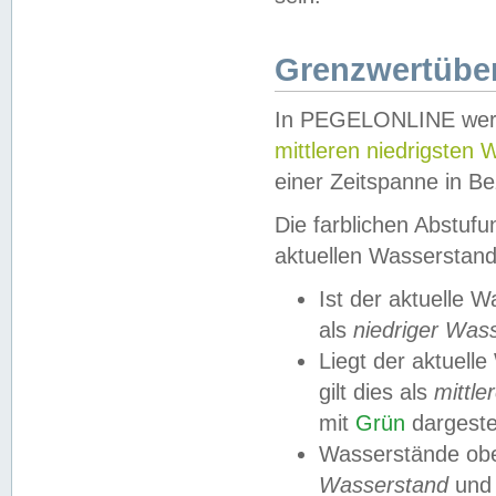
Grenzwertüber
In PEGELONLINE werde
mittleren niedrigsten
einer Zeitspanne in Be
Die farblichen Abstuf
aktuellen Wasserstand
Ist der aktuelle 
als
niedriger Was
Liegt der aktue
gilt dies als
mittle
mit
Grün
dargestel
Wasserstände obe
Wasserstand
und