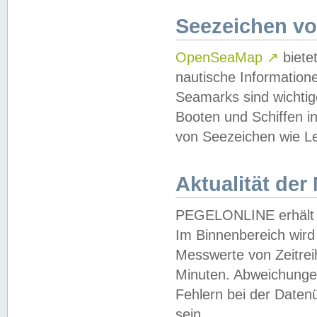
Seezeichen v
OpenSeaMap
↗
biete
nautische Information
Seamarks sind wichtig
Booten und Schiffen i
von Seezeichen wie Le
Aktualität der
PEGELONLINE erhält u
Im Binnenbereich wird 
Messwerte von Zeitreih
Minuten. Abweichungen
Fehlern bei der Daten
sein.