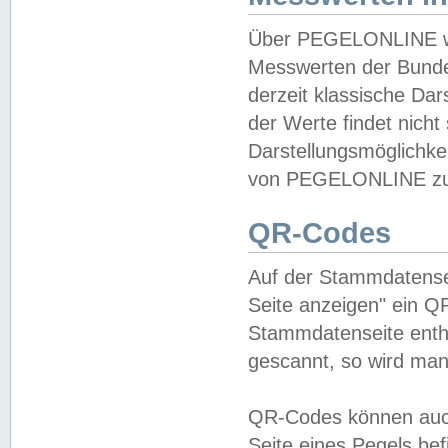
Über PEGELONLINE wer
Messwerten der Bundes
derzeit klassische Da
der Werte findet nicht 
Darstellungsmöglichkei
von PEGELONLINE zu 
QR-Codes
Auf der Stammdatensei
Seite anzeigen" ein Q
Stammdatenseite enthä
gescannt, so wird man
QR-Codes können auc
Seite eines Pegels be