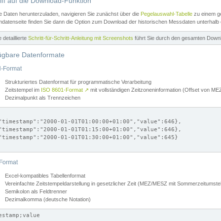
iff auf die Download-Funktion
e Daten herunterzuladen, navigieren Sie zunächst über die
Pegelauswahl-Tabelle
zu einem ge
datenseite finden Sie dann die Option zum Download der historischen Messdaten unterhalb
ne detaillierte
Schritt-für-Schritt-Anleitung mit Screenshots
führt Sie durch den gesamten Down
ügbare Datenformate
-Format
Strukturiertes Datenformat für programmatische Verarbeitung
Zeitstempel im
ISO 8601-Format
↗
mit vollständigen Zeitzoneninformation (Offset von 
Dezimalpunkt als Trennzeichen
"timestamp":"2000-01-01T01:00:00+01:00","value":646},

"timestamp":"2000-01-01T01:15:00+01:00","value":646},

"timestamp":"2000-01-01T01:30:00+01:00","value":645}

Format
Excel-kompatibles Tabellenformat
Vereinfachte Zeitstempeldarstellung in gesetzlicher Zeit (MEZ/MESZ mit Sommerzeitumstel
Semikolon als Feldtrenner
Dezimalkomma (deutsche Notation)
estamp;value
