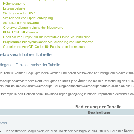
Höhensysteme
Einzugsgebiete
24h Regenradar DWD
Seezeichen von OpenSeaMap.org
Aktualität der Messwerte
Grenzwertüberschreitung der Messwerte
PEGELONLINE-Dienste
Open Source Projekt für die interaktive Online Visualisierung
Projektarbeit zur dynamischen Visualisierung von Messwerten
Generierung von QR-Codes für Pegelstammdatenseiten
elauswahl über Tabelle
legende Funktionsweise der Tabelle
die Tabelle können Pegel gefunden werden und deren Messwerte heruntergeladen oder visuali
vascript deaktiviert oder nicht verfügbar so muss jede Änderung mit der Bestätigung des "Filt
int nur bei deaktiviertem Javascript. Bei eingeschaltetem Javascript aktualisieren sich alle 
itstempel in den Dateien beim Download liegen ganzjährig in mitteleuropäischer Winterzeit vo
Bedienung der Tabelle:
Beschreibung
meter
Hier besteht die Möglichkeit, die auszuwertende Messgröße einzustellen. Bei einer Ände