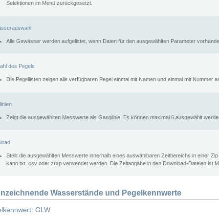
Selektionen im Menü zurückgesetzt.
sserauswahl
Alle Gewässer werden aufgelistet, wenn Daten für den ausgewählten Parameter vorhande
ahl des Pegels
Die Pegellisten zeigen alle verfügbaren Pegel einmal mit Namen und einmal mit Nummer a
inien
Zeigt die ausgewählten Messwerte als Ganglinie. Es können maximal 6 ausgewählt werde
load
Stellt die ausgewählten Messwerte innerhalb eines auswählbaren Zeitbereichs in einer Zi
kann txt, csv oder zrxp verwendet werden. Die Zeitangabe in den Download-Dateien ist 
nzeichnende Wasserstände und Pegelkennwerte
lkennwert: GLW