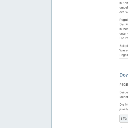
in Ze
umgeb
des W
Pegel
Der P
in Me
unter
Die Pe
Beisp
Wasse
Pegeln
Dow
PEGEL
Bei d
Messf
Die M
jeweil
ℹ️ F