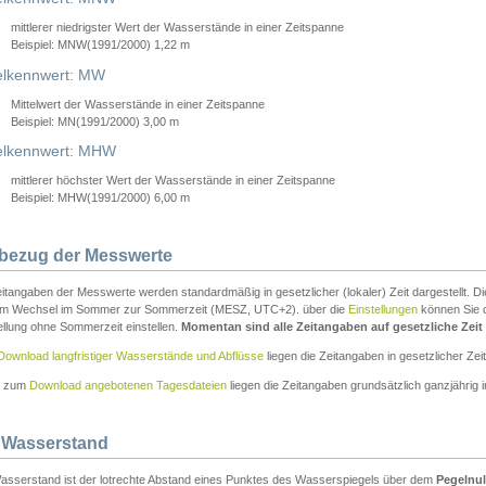
mittlerer niedrigster Wert der Wasserstände in einer Zeitspanne
Beispiel: MNW(1991/2000) 1,22 m
lkennwert: MW
Mittelwert der Wasserstände in einer Zeitspanne
Beispiel: MN(1991/2000) 3,00 m
elkennwert: MHW
mittlerer höchster Wert der Wasserstände in einer Zeitspanne
Beispiel: MHW(1991/2000) 6,00 m
tbezug der Messwerte
itangaben der Messwerte werden standardmäßig in gesetzlicher (lokaler) Zeit dargestellt. D
em Wechsel im Sommer zur Sommerzeit (MESZ, UTC+2). über die
Einstellungen
können Sie d
ellung ohne Sommerzeit einstellen.
Momentan sind alle Zeitangaben auf gesetzliche Zeit e
Download langfristiger Wasserstände und Abflüsse
liegen die Zeitangaben in gesetzlicher Zeit
n zum
Download angebotenen Tagesdateien
liegen die Zeitangaben grundsätzlich ganzjährig in
 Wasserstand
asserstand ist der lotrechte Abstand eines Punktes des Wasserspiegels über dem
Pegelnul