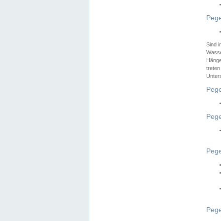
Pege
Sind 
Wasser
Hänge
treten
Unter
Pege
Pege
Pege
Pege