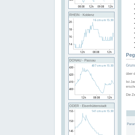
RHEIN - Koblenz
Peg
DONAU - Passau
Grund
über 
Ist Ja
ersche
Die Ze
ODER - Eisenhüttenstadt
Para