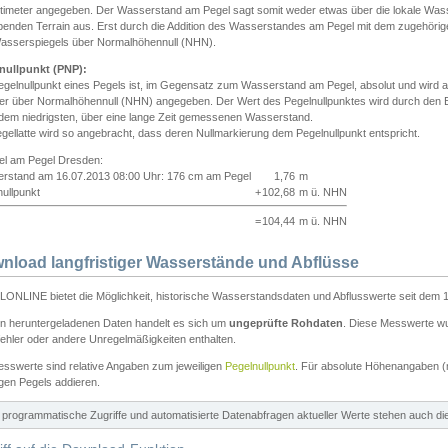
ntimeter angegeben. Der Wasserstand am Pegel sagt somit weder etwas über die lokale Wa
enden Terrain aus. Erst durch die Addition des Wasserstandes am Pegel mit dem zugehörig
asserspiegels über Normalhöhennull (NHN).
nullpunkt (PNP):
egelnullpunkt eines Pegels ist, im Gegensatz zum Wasserstand am Pegel, absolut und wir
ter über Normalhöhennull (NHN) angegeben. Der Wert des Pegelnullpunktes wird durch den Bet
 dem niedrigsten, über eine lange Zeit gemessenen Wasserstand.
gellatte wird so angebracht, dass deren Nullmarkierung dem Pegelnullpunkt entspricht.
iel am Pegel Dresden:
rstand am 16.07.2013 08:00 Uhr: 176 cm am Pegel
1,76
m
ullpunkt
+
102,68
m ü. NHN
=
104,44
m ü. NHN
nload langfristiger Wasserstände und Abflüsse
ONLINE bietet die Möglichkeit, historische Wasserstandsdaten und Abflusswerte seit dem 1
en heruntergeladenen Daten handelt es sich um
ungeprüfte Rohdaten
. Diese Messwerte wur
ehler oder andere Unregelmäßigkeiten enthalten.
esswerte sind relative Angaben zum jeweiligen
Pegelnullpunkt
. Für absolute Höhenangaben 
igen Pegels addieren.
ür programmatische Zugriffe und automatisierte Datenabfragen aktueller Werte stehen auch d