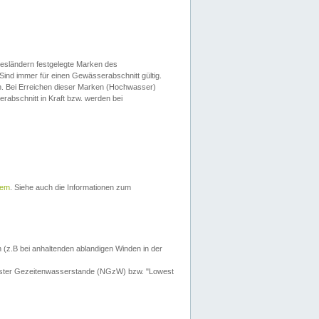
esländern festgelegte Marken des
Sind immer für einen Gewässerabschnitt gültig.
. Bei Erreichen dieser Marken (Hochwasser)
erabschnitt in Kraft bzw. werden bei
tem
. Siehe auch die Informationen zum
 (z.B bei anhaltenden ablandigen Winden in der
drigster Gezeitenwasserstande (NGzW) bzw. "Lowest