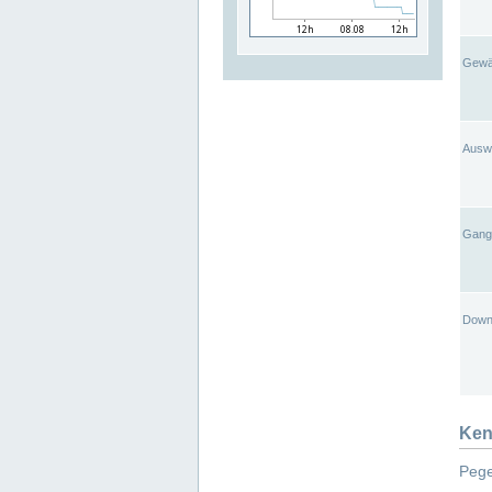
Gewä
Ausw
Gangl
Down
Ken
Pege