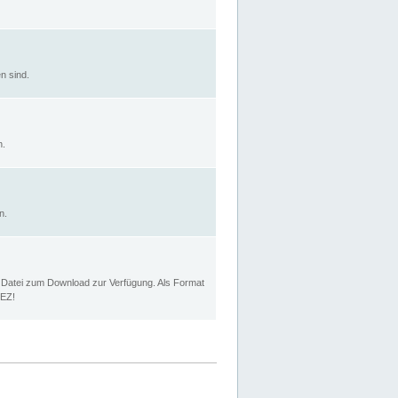
n sind.
n.
n.
p Datei zum Download zur Verfügung. Als Format
MEZ!