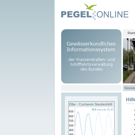
Start
Newsle
Hilf
Elbe - Cuxhaven Steubenhöft