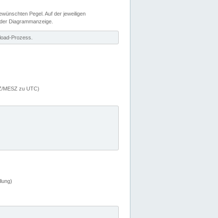
wünschten Pegel. Auf der jeweiligen
 der Diagrammanzeige.
load-Prozess.
MEZ/MESZ zu UTC)
lung)