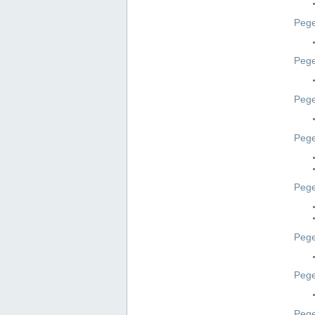
Pege
Pege
Peg
Pege
Pege
Pege
Pege
Peg