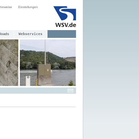
hinweise
Einstellungen
loads
Webservices