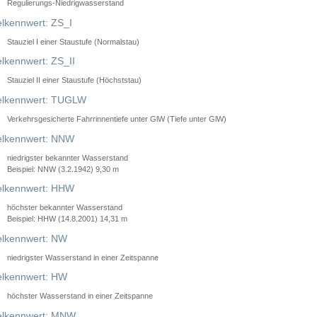
Regulierungs-Niedrigwasserstand
lkennwert: ZS_I
Stauziel I einer Staustufe (Normalstau)
lkennwert: ZS_II
Stauziel II einer Staustufe (Höchststau)
elkennwert: TUGLW
Verkehrsgesicherte Fahrrinnentiefe unter GlW (Tiefe unter GlW)
lkennwert: NNW
niedrigster bekannter Wasserstand
Beispiel: NNW (3.2.1942) 9,30 m
lkennwert: HHW
höchster bekannter Wasserstand
Beispiel: HHW (14.8.2001) 14,31 m
lkennwert: NW
niedrigster Wasserstand in einer Zeitspanne
lkennwert: HW
höchster Wasserstand in einer Zeitspanne
elkennwert: MNW