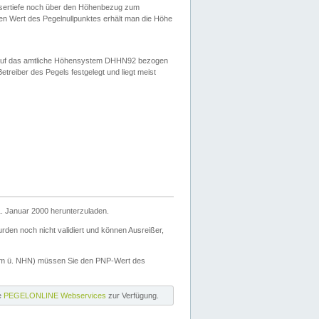
ssertiefe noch über den Höhenbezug zum
en Wert des Pegelnullpunktes erhält man die Höhe
d auf das amtliche Höhensystem DHHN92 bezogen
reiber des Pegels festgelegt und liegt meist
. Januar 2000 herunterzuladen.
den noch nicht validiert und können Ausreißer,
(m ü. NHN) müssen Sie den PNP-Wert des
ie
PEGELONLINE Webservices
zur Verfügung.