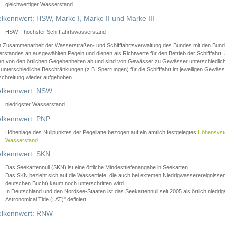
gleichwertiger Wasserstand
lkennwert: HSW, Marke I, Marke II und Marke III
HSW – höchster Schifffahrtswasserstand
in Zusammenarbeit der Wasserstraßen- und Schifffahrtsverwaltung des Bundes mit den Bund
standes an ausgewählten Pegeln und dienen als Richtwerte für den Betrieb der Schifffahrt. 
n von den örtlichen Gegebenheiten ab und sind von Gewässer zu Gewässer unterschiedlich
 unterschiedliche Beschränkungen (z.B. Sperrungen) für die Schifffahrt im jeweiligen Gewäss
schreitung wieder aufgehoben.
lkennwert: NSW
niedrigster Wasserstand
lkennwert: PNP
Höhenlage des Nullpunktes der Pegellatte bezogen auf ein amtlich festgelegtes
Höhensys
Wasserstand
.
lkennwert: SKN
Das Seekartennull (SKN) ist eine örtliche Mindesttiefenangabe in Seekarten.
Das SKN bezieht sich auf die Wassertiefe, die auch bei extemen Niedrigwasserereignissen
deutschen Bucht) kaum noch unterschritten wird.
In Deutschland und den Nordsee-Staaten ist das Seekartennull seit 2005 als örtlich nie
Astronomical Tide (LAT)" definiert.
lkennwert: RNW