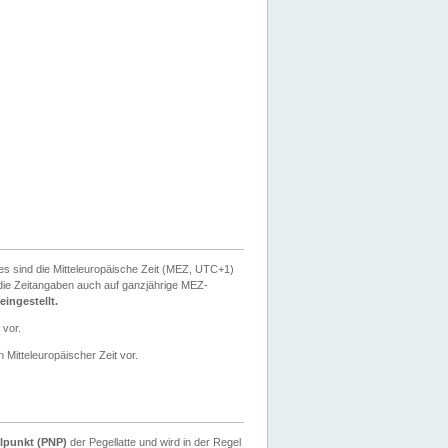
ies sind die Mitteleuropäische Zeit (MEZ, UTC+1)
ie Zeitangaben auch auf ganzjährige MEZ-
ingestellt.
 vor.
 Mitteleuropäischer Zeit vor.
lpunkt (PNP)
der Pegellatte und wird in der Regel