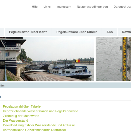
Hilfe
Links
Impressum
Nutzungsbedingungen
Datenschutz
Pegelauswahl über Karte
Pegelauswahl über Tabelle
Abo
Down
tter
e
Pegelauswahl über Tabelle
Kennzeichnende Wasserstände und Pegelkennwerte
Zeitbezug der Messwerte
Der Wasserstand
Download langfristiger Wasserstände und Abflüsse
Astronomische Gezeitenganglinie (Astrotide)