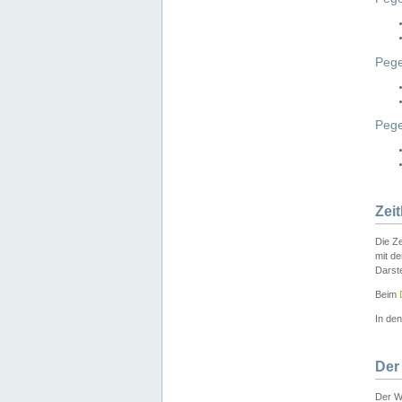
Pege
Peg
Zei
Die Ze
mit d
Darst
Beim
In de
Der
Der W