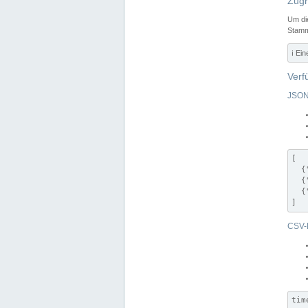
Zugr
Um di
Stamm
ℹ️ Ei
Verf
JSON
[

  {
  {
  {
]
CSV-
tim